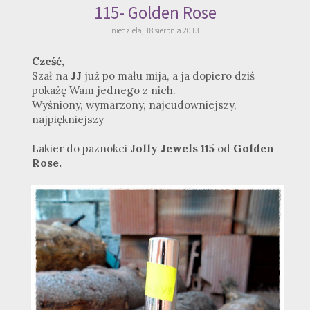
115- Golden Rose
niedziela, 18 sierpnia 2013
Cześć,
Szał na
JJ
już po mału mija, a ja dopiero dziś
pokażę Wam jednego z nich.
Wyśniony, wymarzony, najcudowniejszy,
najpiękniejszy
Lakier do paznokci
Jolly Jewels 115
od
Golden
Rose.