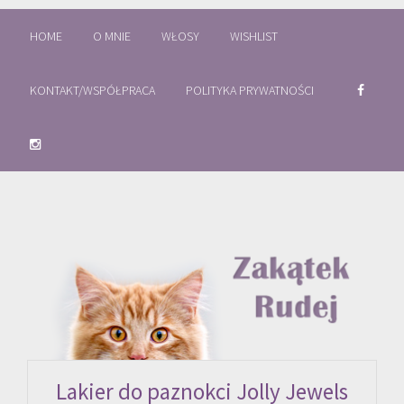
HOME
O MNIE
WŁOSY
WISHLIST
KONTAKT/WSPÓŁPRACA
POLITYKA PRYWATNOŚCI
Lakier do paznokci Jolly Jewels