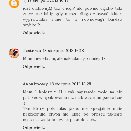
\
18 sierpnia 2013 16:18
jest cudowny!;) też chcę:P ale pewnie ciężko taki
zmyć, nie lubię gdy muszę długo zmywać lakier,
wyprowadza mnie to z równowagi bardzo
szybko:P
Odpowiedz
Testerka
18 sierpnia 2013 16:18
Mam i uwielbiam, ale nakładam go mniej :D
Odpowiedz
Anonimowy
18 sierpnia 2013 16:28
Mam 3 kolory z JJ i tak naprawde wole na nie
patrzec w opakowaniu niz malowac nimi paznokcie
;)
Ten ktory pokazalas jakos nie specjalnie mnie
przekonuje, chyba nie lubie po prostu takiego
misz maszu kolorow na paznokciach...
Odpowiedz