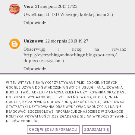
Vera
21 sierpnia 2013 17:25
Uwielbiam JJ :D:D W swojej kolekcji mam 3 :)
Odpowiedz
Unknown
22 sierpnia 2013 19:27
Obserwuję i liczę na rewanż
http://everythingandnothingn.blogspot.com/
dopiero zaczynam :)
Odpowiedz
W TEJ WITRYNIE SĄ WYKORZYSTYWANE PLIKI COOKIE, KTÓRYCH
Delishe
23 sierpnia 2013 16:16
GOOGLE UŻYWA DO ŚWIADCZENIA SWOICH USŁUG I ANALIZOWANIA
RUCHU. TWÓJ ADRES IP I NAZWA KLIENTA UŻYTKOWNIKA ORAZ DANE
Genialnie wygląda to zdobienie :)
DOTYCZĄCE WYDAJNOŚCI I BEZPIECZEŃSTWA SĄ UDOSTĘPNIANE
GOOGLE, BY ZAPEWNIĆ ODPOWIEDNIĄ JAKOŚĆ USŁUG, GENEROWAĆ
Odpowiedz
STATYSTYKI UŻYTKOWANIA ORAZ WYKRYWAĆ NADUŻYCIA I NA NIE
REAGOWAĆ. SZCZEGÓŁOWE INFORMACJE ZNAJDZIESZ W ZAKŁADCE
POLITYKA PRYWATNOŚCI. CZY ZGADZASZ SIĘ NA WYKORZYSTYWANIE
PLIKÓW COOKIES?
CHCĘ WIĘCEJ INFORMACJI
ZGADZAM SIĘ