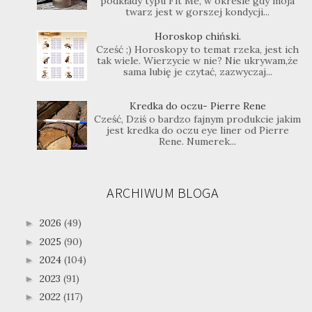
podkłady typu Fit Me, w okresie gdy moja
twarz jest w gorszej kondycji...
Horoskop chiński.
Cześć ;) Horoskopy to temat rzeka, jest ich
tak wiele. Wierzycie w nie? Nie ukrywam,że
sama lubię je czytać, zazwyczaj...
Kredka do oczu- Pierre Rene
Cześć, Dziś o bardzo fajnym produkcie jakim
jest kredka do oczu eye liner od Pierre
Rene. Numerek...
ARCHIWUM BLOGA
2026
(49)
►
2025
(90)
►
2024
(104)
►
2023
(91)
►
2022
(117)
►