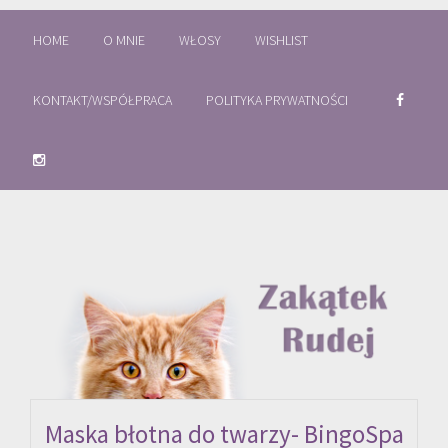
HOME
O MNIE
WŁOSY
WISHLIST
KONTAKT/WSPÓŁPRACA
POLITYKA PRYWATNOŚCI
Maska błotna do twarzy- BingoSpa