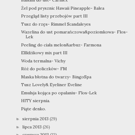
Balsam do ust- Carmex
Żel pod prysznic Hawaii Pineapple- Balea
Przegląd listy przebojów part III
Tusz do rzęs- Rimmel Scandaleyes
Wazelina do ust pomarańczowa&poziomkowa- Flos-
Lek
Peeling do ciała melon&arbuz- Farmona
Ellldżikowy mix part III
Woda termalna- Vichy
Róż do policzków- FM
Maska błotna do twarzy- BingoSpa
Tusz Lovely& Eyeliner Eveline
Emulsja kojąca po opalaniu- Flos-Lek
HITY sierpnia.
Piąte denko.
sierpnia 2013
(29)
►
lipca 2013
(26)
►
czerwca 2013
(22)
►