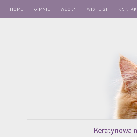
HOME
O MNIE
WŁOSY
WISHLIST
KONTAK
Keratynowa m