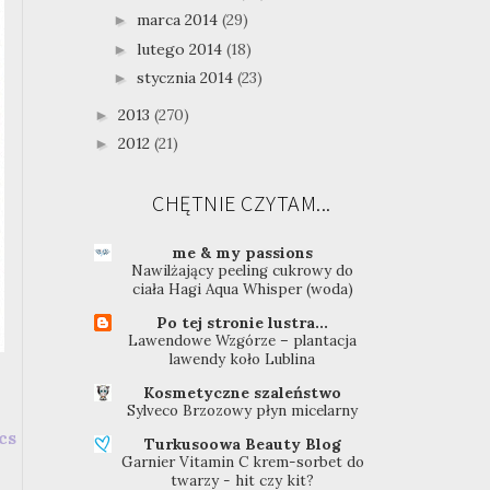
marca 2014
(29)
►
lutego 2014
(18)
►
stycznia 2014
(23)
►
2013
(270)
►
2012
(21)
►
CHĘTNIE CZYTAM...
me & my passions
Nawilżający peeling cukrowy do
ciała Hagi Aqua Whisper (woda)
Po tej stronie lustra...
Lawendowe Wzgórze – plantacja
lawendy koło Lublina
Kosmetyczne szaleństwo
Sylveco Brzozowy płyn micelarny
cs
Turkusoowa Beauty Blog
Garnier Vitamin C krem-sorbet do
twarzy - hit czy kit?