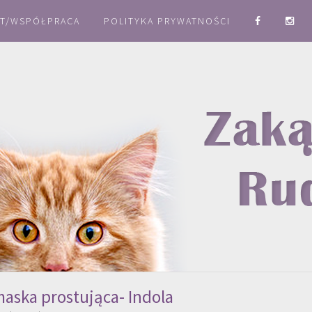
T/WSPÓŁPRACA
POLITYKA PRYWATNOŚCI
aska prostująca- Indola