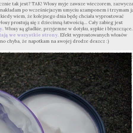
ycznie tak jest? TAK! Włosy myje zawsze wieczorem, zazwycza
ę nakładam po wcześniejszym umyciu szamponem i trzymam j
 kiedy wiem, że kolejnego dnia będę chciała wyprostować
łosy prostują się z dziecinną łatwością... Cały zabieg jest
y
. Włosy są gładkie, przyjemne w dotyku, sypkie i błyszczące.
stają we wszystkie strony.
Efekt wyprostowanych włosów
. no chyba, że napotkam na swojej drodze deszcz :)