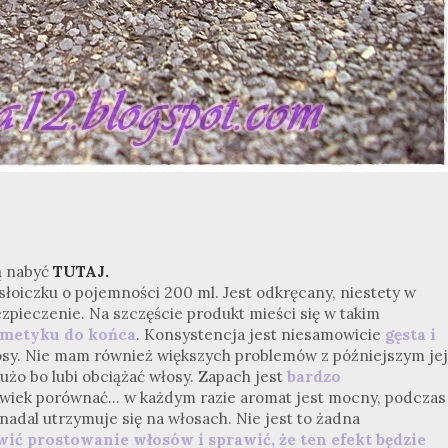
ą nabyć
TUTAJ.
słoiczku o pojemności 200 ml. Jest odkręcany, niestety w
pieczenie. Na szczęście produkt mieści się w takim
smetyku do końca
. Konsystencja jest niesamowicie
gęsta i
osy. Nie mam również większych problemów z późniejszym jej
użo bo lubi obciążać włosy. Zapach jest
bardzo
wiek porównać... w każdym razie aromat jest mocny, podczas
nadal utrzymuje się na włosach. Nie jest to żadna
wić prostowanie włosów i sprawić, że ten efekt będzie