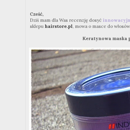
Cześć,
Dziś mam dla Was recenzję dosyć
innowacyj
sklepu
hairstore.pl
, mowa o masce do włosów, a
Keratynowa maska pr