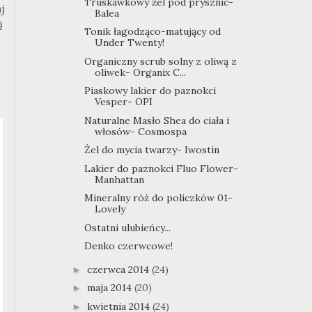
Truskawkowy żel pod prysznic-
j
Balea
ą
Tonik łagodząco-matujący od
Under Twenty!
Organiczny scrub solny z oliwą z
oliwek- Organix C...
Piaskowy lakier do paznokci
Vesper- OPI
Naturalne Masło Shea do ciała i
włosów- Cosmospa
Żel do mycia twarzy- Iwostin
Lakier do paznokci Fluo Flower-
Manhattan
Mineralny róż do policzków 01-
Lovely
Ostatni ulubieńcy...
Denko czerwcowe!
czerwca 2014
(24)
►
maja 2014
(20)
►
kwietnia 2014
(24)
►