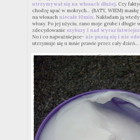
utrzymywał się na włosach dłużej
. Czy fakt
chodzę spać w mokrych... (BATY, WIEM) mask
na włosach
niecałe 10min
. Nakładam ją wtedy
włosy. Po jej użyciu, rano moje grube i długie w
zdecydowanie
szybszy i nad wyraz łatwiejsz
No i co najważniejsze-
nie puszą się i nie od
utrzymuje się u mnie prawie przez cały dzień..