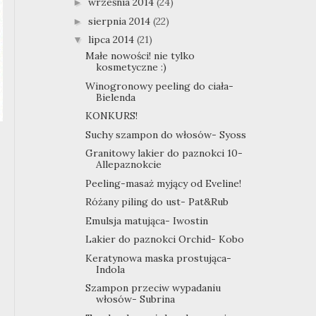
września 2014
(24)
►
sierpnia 2014
(22)
►
lipca 2014
(21)
▼
Małe nowości! nie tylko
kosmetyczne :)
Winogronowy peeling do ciała-
Bielenda
KONKURS!
Suchy szampon do włosów- Syoss
Granitowy lakier do paznokci 10-
Allepaznokcie
Peeling-masaż myjący od Eveline!
Różany piling do ust- Pat&Rub
Emulsja matująca- Iwostin
Lakier do paznokci Orchid- Kobo
Keratynowa maska prostująca-
Indola
Szampon przeciw wypadaniu
włosów- Subrina