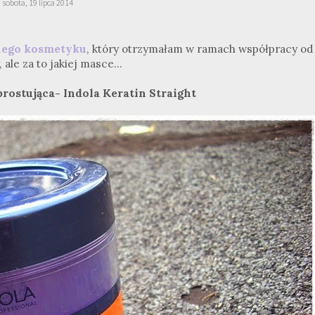
sobota, 19 lipca 2014
nego kosmetyku
, który otrzymałam w ramach współpracy od
le za to jakiej masce...
ostująca- Indola Keratin Straight