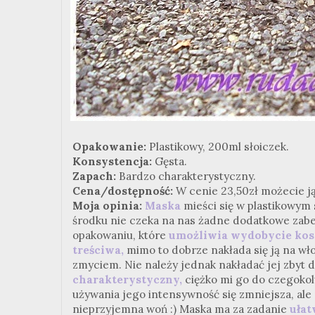
Opakowanie:
Plastikowy, 200ml słoiczek.
Konsystencja:
Gęsta.
Zapach:
Bardzo charakterystyczny.
Cena/dostępność:
W cenie 23,50zł możecie j
Moja opinia:
Maska
mieści się w plastikowym 
środku nie czeka na nas żadne dodatkowe zabez
opakowaniu, które
umożliwia wydobycie ko
treściwa,
mimo to dobrze nakłada się ją na wł
zmyciem. Nie należy jednak nakładać jej zbyt d
charakterystyczny,
ciężko mi go do czegokol
używania jego intensywność się zmniejsza, ale 
nieprzyjemna woń :) Maska ma za zadanie
ułat