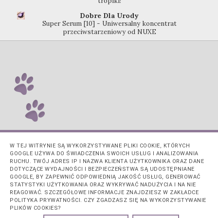
tropiki!
Dobre Dla Urody
Super Serum [10] - Uniwersalny koncentrat
przeciwstarzeniowy od NUXE
W TEJ WITRYNIE SĄ WYKORZYSTYWANE PLIKI COOKIE, KTÓRYCH
GOOGLE UŻYWA DO ŚWIADCZENIA SWOICH USŁUG I ANALIZOWANIA
RUCHU. TWÓJ ADRES IP I NAZWA KLIENTA UŻYTKOWNIKA ORAZ DANE
DOTYCZĄCE WYDAJNOŚCI I BEZPIECZEŃSTWA SĄ UDOSTĘPNIANE
GOOGLE, BY ZAPEWNIĆ ODPOWIEDNIĄ JAKOŚĆ USŁUG, GENEROWAĆ
STATYSTYKI UŻYTKOWANIA ORAZ WYKRYWAĆ NADUŻYCIA I NA NIE
REAGOWAĆ. SZCZEGÓŁOWE INFORMACJE ZNAJDZIESZ W ZAKŁADCE
POLITYKA PRYWATNOŚCI. CZY ZGADZASZ SIĘ NA WYKORZYSTYWANIE
PLIKÓW COOKIES?
Obsługiwane przez usługę
Blogger
.