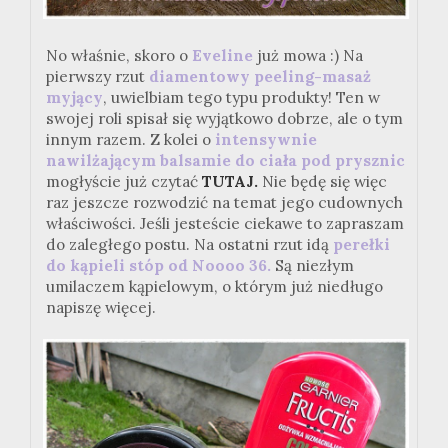
No właśnie, skoro o
Eveline
już mowa :) Na
pierwszy rzut
diamentowy peeling-masaż
myjący
, uwielbiam tego typu produkty! Ten w
swojej roli spisał się wyjątkowo dobrze, ale o tym
innym razem. Z kolei o
intensywnie
nawilżającym balsamie do ciała pod prysznic
mogłyście już czytać
TUTAJ.
Nie będę się więc
raz jeszcze rozwodzić na temat jego cudownych
właściwości. Jeśli jesteście ciekawe to zapraszam
do zaległego postu. Na ostatni rzut idą
perełki
do kąpieli stóp od Noooo 36.
Są niezłym
umilaczem kąpielowym, o którym już niedługo
napiszę więcej.