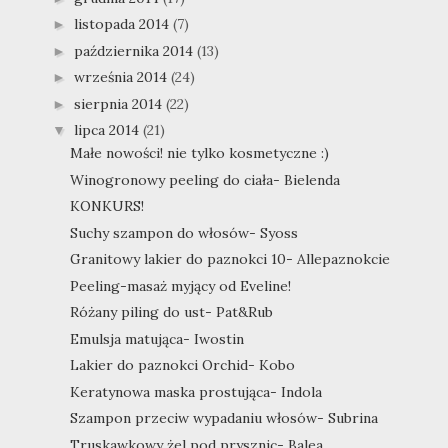
listopada 2014
(7)
►
października 2014
(13)
►
września 2014
(24)
►
sierpnia 2014
(22)
►
lipca 2014
(21)
▼
Małe nowości! nie tylko kosmetyczne :)
Winogronowy peeling do ciała- Bielenda
KONKURS!
Suchy szampon do włosów- Syoss
Granitowy lakier do paznokci 10- Allepaznokcie
Peeling-masaż myjący od Eveline!
Różany piling do ust- Pat&Rub
Emulsja matująca- Iwostin
Lakier do paznokci Orchid- Kobo
Keratynowa maska prostująca- Indola
Szampon przeciw wypadaniu włosów- Subrina
Truskawkowy żel pod prysznic- Balea