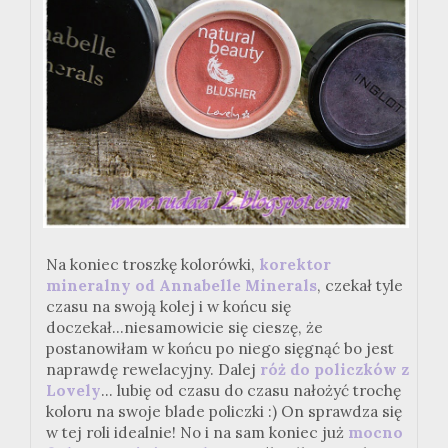
Na koniec troszkę kolorówki,
korektor
mineralny od Annabelle Minerals
, czekał tyle
czasu na swoją kolej i w końcu się
doczekał...niesamowicie się cieszę, że
postanowiłam w końcu po niego sięgnąć bo jest
naprawdę rewelacyjny. Dalej
róż do policzków z
Lovely
... lubię od czasu do czasu nałożyć trochę
koloru na swoje blade policzki :) On sprawdza się
w tej roli idealnie! No i na sam koniec już
mocno