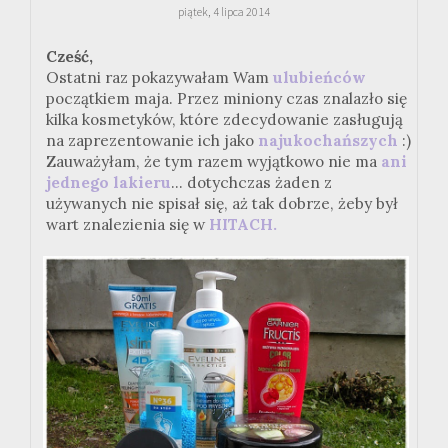
piątek, 4 lipca 2014
Cześć,
Ostatni raz pokazywałam Wam
ulubieńców
początkiem maja. Przez miniony czas znalazło się
kilka kosmetyków, które zdecydowanie zasługują
na zaprezentowanie ich jako
najukochańszych
:)
Zauważyłam, że tym razem wyjątkowo nie ma
ani
jednego lakieru
... dotychczas żaden z
używanych nie spisał się, aż tak dobrze, żeby był
wart znalezienia się w
HITACH.