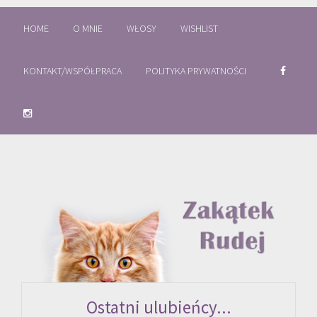
HOME
O MNIE
WŁOSY
WISHLIST
KONTAKT/WSPÓŁPRACA
POLITYKA PRYWATNOŚCI
Ostatni ulubieńcy...