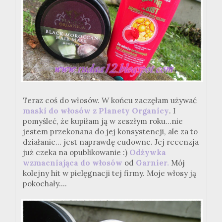
Teraz coś do włosów. W końcu zaczęłam używać
maski do włosów z Planety Organicy
. I
pomyśleć, że kupiłam ją w zeszłym roku...nie
jestem przekonana do jej konsystencji, ale za to
działanie... jest naprawdę cudowne. Jej recenzja
już czeka na opublikowanie :)
Odżywka
wzmacniająca do włosów
od
Garnier.
Mój
kolejny hit w pielęgnacji tej firmy. Moje włosy ją
pokochały....