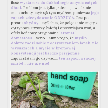
ilość
wystarcza do dokładnego umycia całych
dłoni.
Problem jest tylko jeden... ja wcale nie
mam ochoty, myć rąk tym mydłem, ponieważ
j
ego
zapach zdecydowanie ODRZUCA
. Jest po
prostu
ohydny
...myślałam, że połączenie mięty z
cytrynową stworzy świeżą i orzeźwiająca woń, a
efekt końcowy przypomina
"aromat"
domestosu...
serio... Mimo tego, że
mydło
dobrze radzi sobie z oczyszczaniem łapek, nie
wysusza ich a mycie w kremowej
konsystencji jest bardzo przyjemne
,
zaprzestałam go używać....
ten zapach a raczej
smród... nie nie nie!