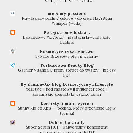
me & my passions
Nawilżający peeling cukrowy do ciała Hagi Aqua
Whisper (woda)
Po tej stronie lustra...
Lawendowe Wzgórze – plantacja lawendy koło
Lublina
Kosmetyczne szaleństwo
Sylveco Brzozowy płyn micelarny
Turkusoowa Beauty Blog
Garnier Vitamin C krem-sorbet do twarzy - hit czy
kit?
By Kamila-JK- blog kosmetyczny i lifestyle
YesStyle || kod rabatowy || influencer code ||
koreańskie kosmetyki jeszcze taniej
Kosmetyki moim życiem
Sunny Rio od Apis — peeling, który przeniesie Cię w
tropiki!
Dobre Dla Urody
Super Serum [10] - Uniwersalny koncentrat
przeciwstarzeniowy od NUXE