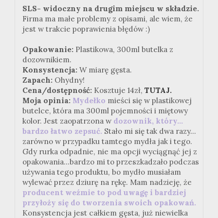
SLS- widoczny na drugim miejscu w składzie.
Firma ma małe problemy z opisami, ale wiem, że
jest w trakcie poprawienia błędów :)
Opakowanie:
Plastikowa, 300ml butelka z
dozownikiem.
Konsystencja:
W miarę gęsta.
Zapach:
Ohydny!
Cena/dostępność:
Kosztuje 14zł,
TUTAJ.
Moja opinia:
Mydełko
mieści się w plastikowej
butelce, która ma 300ml pojemności i miętowy
kolor. Jest zaopatrzona w
d
ozownik, który...
bardzo łatwo zepsuć.
Stało mi się tak dwa razy...
zarówno w przypadku tamtego mydła jak i tego.
Gdy rurka odpadnie, nie ma opcji wyciągnąć jej z
opakowania...bardzo mi to przeszkadzało podczas
używania tego produktu, bo mydło musiałam
wylewać przez dziurę na rękę. Mam nadzieję, że
producent weźmie to pod uwagę i bardziej
przyłoży się do tworzenia swoich opakowań.
Konsystencja jest całkiem gęsta, już niewielka