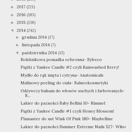
2017
(221)
►
2016
(183)
►
2015
(218)
►
2014
(242)
▼
grudnia 2014
(17)
►
listopada 2014
(7)
►
października 2014
(13)
▼
Rokitnikowa pomadka ochronna- Sylveco
Piątki z Yankee Candle #2 czyli Rainwashed Berry!
Mydło do rąk mięta i cytryna- Anatomicals
Malinowy peeling do ciała- Balneokosmetyki
Odżywczy balsam do włosów suchych i farbowanych-
B...
Lakier do paznokci Baby Bellini 10- Rimmel
Piątki z Yankee Candle #1 czyli Honey Blossom!
Flamaster do ust Wink Of Pink 180- Maybelline
Lakier do paznokci Summer Extreme Nails 527- Wibo