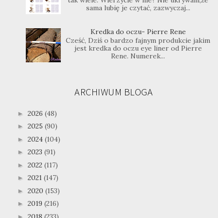
sama lubię je czytać, zazwyczaj...
Kredka do oczu- Pierre Rene
Cześć, Dziś o bardzo fajnym produkcie jakim
jest kredka do oczu eye liner od Pierre
Rene. Numerek...
ARCHIWUM BLOGA
2026
(48)
►
2025
(90)
►
2024
(104)
►
2023
(91)
►
2022
(117)
►
2021
(147)
►
2020
(153)
►
2019
(216)
►
2018
(233)
►