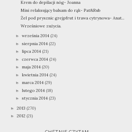
Krem do depilacji nóg- Joanna
Mini relaksujący balsam do rąk- Pat&Rub
Żel pod prysznic grejpfrut i trawa cytrynowa- Anat...
Wrześniowe zużycia.
września 2014
(24)
►
sierpnia 2014
(22)
►
lipca 2014
(21)
►
czerwca 2014
(24)
►
maja 2014
(20)
►
kwietnia 2014
(24)
►
marca 2014
(29)
►
lutego 2014
(18)
►
stycznia 2014
(23)
►
2013
(270)
►
2012
(21)
►
CHĘTNIE CZYTAM...