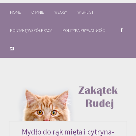
HOME
O MNIE
WŁOSY
WISHLIST
KONTAKT/WSPÓŁPRACA
POLITYKA PRYWATNOŚCI
Mydło do rąk mięta i cytryna-