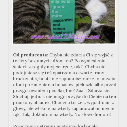
Od producenta:
Chyba nie zdarza Ci się wyjść z
toalety bez umycia dłoni, co? Po wyniesieniu
śmieci, z reguły myjesz ręce, tak? Chyba nie
podejmiesz się też opatrzenia otwartej rany
brudnymi rękami i nie zapomnisz raczej o umyciu
dłoni po zmienieniu bobasowi pieluszki albo przed
przygotowaniem posiłku, hm? Aaa… Zdarza się…
Słuchaj, jednak nie mogę przyjść do Ciebie na ten
proszony obiadek. Chodzi o to, że… wypadło mi z
głowy, ale właśnie na wtedy zaplanowałam mycie
rąk. Tak, dokładnie na wtedy. No słowo honoru!
Połączenie cytryny i mięty ma doskonałe