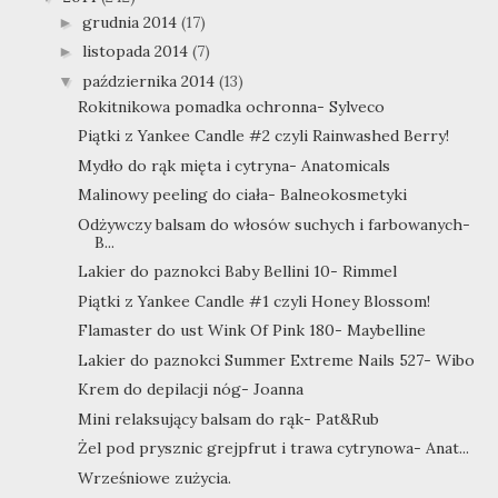
grudnia 2014
(17)
►
listopada 2014
(7)
►
października 2014
(13)
▼
Rokitnikowa pomadka ochronna- Sylveco
Piątki z Yankee Candle #2 czyli Rainwashed Berry!
Mydło do rąk mięta i cytryna- Anatomicals
Malinowy peeling do ciała- Balneokosmetyki
Odżywczy balsam do włosów suchych i farbowanych-
B...
Lakier do paznokci Baby Bellini 10- Rimmel
Piątki z Yankee Candle #1 czyli Honey Blossom!
Flamaster do ust Wink Of Pink 180- Maybelline
Lakier do paznokci Summer Extreme Nails 527- Wibo
Krem do depilacji nóg- Joanna
Mini relaksujący balsam do rąk- Pat&Rub
Żel pod prysznic grejpfrut i trawa cytrynowa- Anat...
Wrześniowe zużycia.