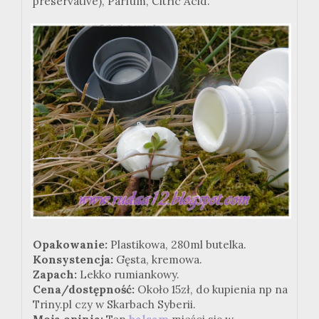
preservative), Parfum, Citric Acid.
Opakowanie:
Plastikowa, 280ml butelka.
Konsystencja:
Gęsta, kremowa.
Zapach:
Lekko rumiankowy.
Cena/dostępność:
Około 15zł, do kupienia np na
Triny.pl czy w Skarbach Syberii.