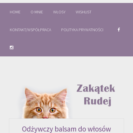
HOME
O MNIE
WŁOSY
WISHLIST
KONTAKT/WSPÓŁPRACA
POLITYKA PRYWATNOŚCI
Odżywczy balsam do włosów