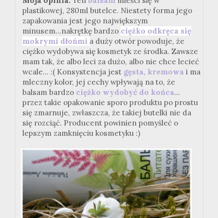
Moja opinia:
Ten
balsam
mieści się w
plastikowej, 280ml butelce. Niestety forma jego
zapakowania jest jego największym
minusem...nakrętkę bardzo
ciężko odkręca się
mokrymi dłońmi
a duży otwór powoduje, że
ciężko wydobywa się kosmetyk ze środka. Zawsze
mam tak, że albo leci za dużo, albo nie chce lecieć
wcale... :( Konsystencja jest
gęsta, kremowa
i ma
mleczny kolor, jej cechy wpływają na to, że
balsam bardzo
ciężko wydobyć do końca
...
przez takie opakowanie sporo produktu po prostu
się zmarnuje, zwłaszcza, że takiej butelki nie da
się rozciąć. Producent powinien pomyśleć o
lepszym zamknięciu kosmetyku :)