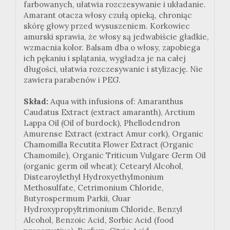
farbowanych, ułatwia rozczesywanie i układanie.
Amarant otacza włosy czułą opieką, chroniąc
skórę głowy przed wysuszeniem. Korkowiec
amurski sprawia, że włosy są jedwabiście gładkie,
wzmacnia kolor. Balsam dba o włosy, zapobiega
ich pękaniu i splątania, wygładza je na całej
długości, ułatwia rozczesywanie i stylizację. Nie
zawiera parabenów i PEG.
Skład:
Aqua with infusions of: Amaranthus
Caudatus Extract (extract amaranth), Arctium
Lappa Oil (Oil of burdock), Phellodendron
Amurense Extract (extract Amur cork), Organic
Chamomilla Recutita Flower Extract (Organic
Chamomile), Organic Triticum Vulgare Germ Oil
(organic germ oil wheat); Cetearyl Alcohol,
Distearoylethyl Hydroxyethylmonium
Methosulfate, Cetrimonium Chloride,
Butyrospermum Parkii, Guar
Hydroxypropyltrimonium Chloride, Benzyl
Alcohol, Benzoic Acid, Sorbic Acid (food