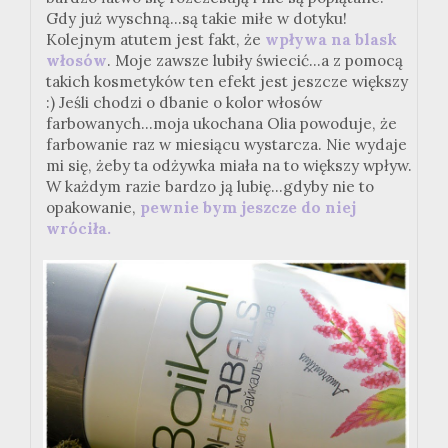
Gdy już wyschną...są takie miłe w dotyku!
Kolejnym atutem jest fakt, że
wpływa na blask
włosów
. Moje zawsze lubiły świecić...a z pomocą
takich kosmetyków ten efekt jest jeszcze większy
:) Jeśli chodzi o dbanie o kolor włosów
farbowanych...moja ukochana Olia powoduje, że
farbowanie raz w miesiącu wystarcza. Nie wydaje
mi się, żeby ta odżywka miała na to większy wpływ.
W każdym razie bardzo ją lubię...gdyby nie to
opakowanie,
pewnie bym jeszcze do niej
wróciła.