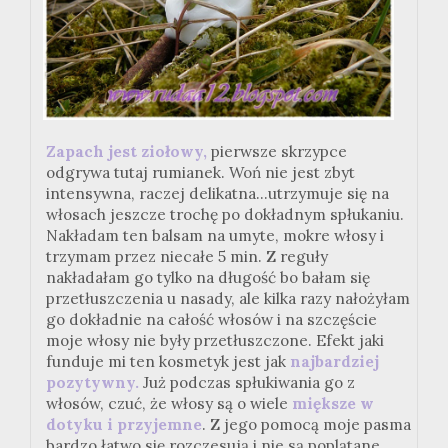
Zapach jest ziołowy,
pierwsze skrzypce
odgrywa tutaj rumianek. Woń nie jest zbyt
intensywna, raczej delikatna...utrzymuje się na
włosach jeszcze trochę po dokładnym spłukaniu.
Nakładam ten balsam na umyte, mokre włosy i
trzymam przez niecałe 5 min. Z reguły
nakładałam go tylko na długość bo bałam się
przetłuszczenia u nasady, ale kilka razy nałożyłam
go dokładnie na całość włosów i na szczęście
moje włosy nie były przetłuszczone. Efekt jaki
funduje mi ten kosmetyk jest jak
najbardziej
pozytywny.
Już podczas spłukiwania go z
włosów, czuć, że włosy są o wiele
miększe w
dotyku i przyjemne
. Z jego pomocą moje pasma
bardzo łatwo się rozczesują i nie są poplątane.