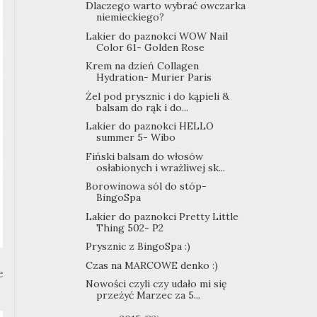
Dlaczego warto wybrać owczarka
niemieckiego?
Lakier do paznokci WOW Nail
Color 61- Golden Rose
Krem na dzień Collagen
Hydration- Murier Paris
Żel pod prysznic i do kąpieli &
balsam do rąk i do...
Lakier do paznokci HELLO
summer 5- Wibo
Fiński balsam do włosów
osłabionych i wrażliwej sk...
Borowinowa sól do stóp-
BingoSpa
Lakier do paznokci Pretty Little
Thing 502- P2
Prysznic z BingoSpa :)
Czas na MARCOWE denko :)
e
Nowości czyli czy udało mi się
przeżyć Marzec za 5...