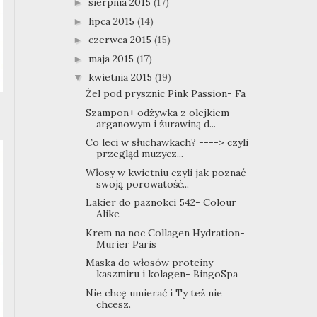
sierpnia 2015
(17)
►
lipca 2015
(14)
►
czerwca 2015
(15)
►
maja 2015
(17)
►
kwietnia 2015
(19)
▼
Żel pod prysznic Pink Passion- Fa
Szampon+ odżywka z olejkiem
arganowym i żurawiną d...
Co leci w słuchawkach? ----> czyli
przegląd muzycz...
Włosy w kwietniu czyli jak poznać
swoją porowatość...
Lakier do paznokci 542- Colour
Alike
Krem na noc Collagen Hydration-
Murier Paris
Maska do włosów proteiny
kaszmiru i kolagen- BingoSpa
Nie chcę umierać i Ty też nie
chcesz.