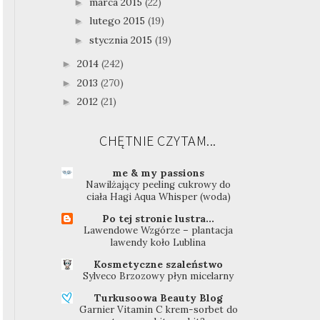
marca 2015
(22)
►
lutego 2015
(19)
►
stycznia 2015
(19)
►
2014
(242)
►
2013
(270)
►
2012
(21)
►
CHĘTNIE CZYTAM...
me & my passions
Nawilżający peeling cukrowy do
ciała Hagi Aqua Whisper (woda)
Po tej stronie lustra...
Lawendowe Wzgórze – plantacja
lawendy koło Lublina
Kosmetyczne szaleństwo
Sylveco Brzozowy płyn micelarny
Turkusoowa Beauty Blog
Garnier Vitamin C krem-sorbet do