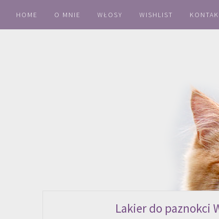
HOME
O MNIE
WŁOSY
WISHLIST
KONTAK
Lakier do paznokci 