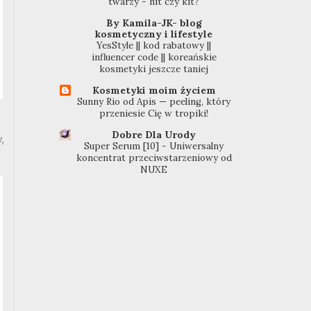
twarzy - hit czy kit?
By Kamila-JK- blog
kosmetyczny i lifestyle
YesStyle || kod rabatowy ||
influencer code || koreańskie
kosmetyki jeszcze taniej
Kosmetyki moim życiem
Sunny Rio od Apis — peeling, który
przeniesie Cię w tropiki!
Dobre Dla Urody
,
Super Serum [10] - Uniwersalny
koncentrat przeciwstarzeniowy od
NUXE