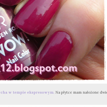
cha w tempie ekspresowym.
Na płytce mam nałożone dwi