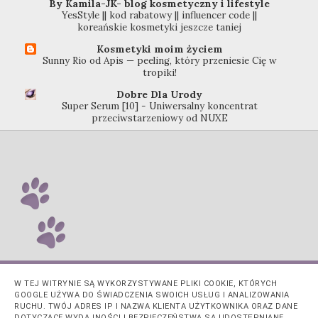
By Kamila-JK- blog kosmetyczny i lifestyle
YesStyle || kod rabatowy || influencer code ||
koreańskie kosmetyki jeszcze taniej
Kosmetyki moim życiem
Sunny Rio od Apis — peeling, który przeniesie Cię w
tropiki!
Dobre Dla Urody
Super Serum [10] - Uniwersalny koncentrat
przeciwstarzeniowy od NUXE
W TEJ WITRYNIE SĄ WYKORZYSTYWANE PLIKI COOKIE, KTÓRYCH
GOOGLE UŻYWA DO ŚWIADCZENIA SWOICH USŁUG I ANALIZOWANIA
RUCHU. TWÓJ ADRES IP I NAZWA KLIENTA UŻYTKOWNIKA ORAZ DANE
DOTYCZĄCE WYDAJNOŚCI I BEZPIECZEŃSTWA SĄ UDOSTĘPNIANE