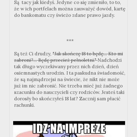
Są tacy jak kiedyś. Jedyne co się zmieniło, to to,
że w ich portfelach można zauważyć dowód, kartę
do bankomatu czy świeżo zdane prawo jazdy.
***
Są też Ci drudzy,
"Jak skończę 18 to będę... Kto mi
zabroni?... Będę przecież pełnoletni."
Nadchodzi
tak długo wyczekiwany przez nich dzień, dzień
osiemnastych urodzin. I ta paskudna świadomość,
że są najmądrzejsi na świecie, że nikt nie może
już im nic zabronić. Nie trzeba mieć już żadnego
szacunku do nauczycieli czy rodziców. Jesteś taki
dorosły bo skończyłeś 18 lat? Zacznij sam płacić
rachunki.