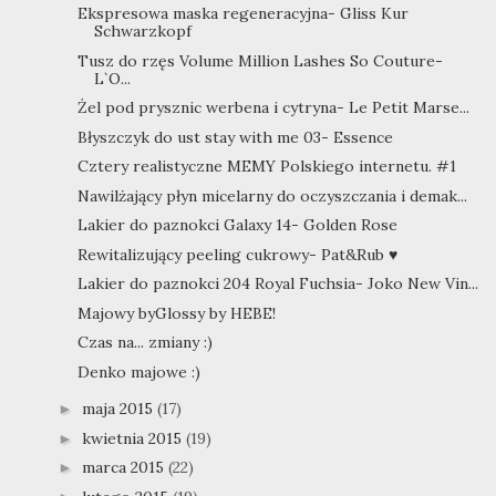
Ekspresowa maska regeneracyjna- Gliss Kur
Schwarzkopf
Tusz do rzęs Volume Million Lashes So Couture-
L`O...
Żel pod prysznic werbena i cytryna- Le Petit Marse...
Błyszczyk do ust stay with me 03- Essence
Cztery realistyczne MEMY Polskiego internetu. #1
Nawilżający płyn micelarny do oczyszczania i demak...
Lakier do paznokci Galaxy 14- Golden Rose
Rewitalizujący peeling cukrowy- Pat&Rub ♥
Lakier do paznokci 204 Royal Fuchsia- Joko New Vin...
Majowy byGlossy by HEBE!
Czas na... zmiany :)
Denko majowe :)
maja 2015
(17)
►
kwietnia 2015
(19)
►
marca 2015
(22)
►