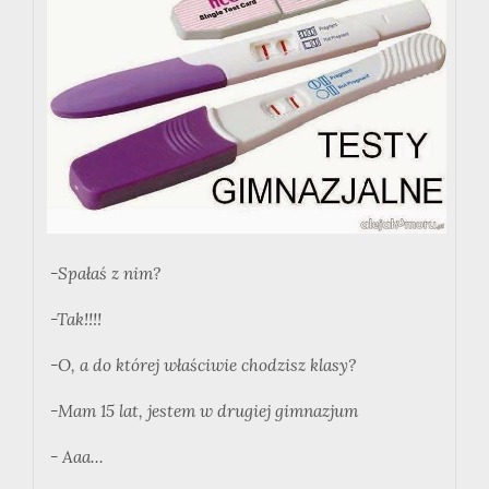
-Spałaś z nim?
-Tak!!!!
-O, a do której właściwie chodzisz klasy?
-Mam 15 lat, jestem w drugiej gimnazjum
- Aaa...