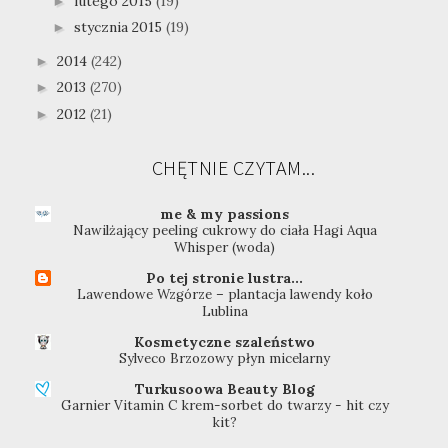
lutego 2015
(19)
►
stycznia 2015
(19)
►
2014
(242)
►
2013
(270)
►
2012
(21)
►
CHĘTNIE CZYTAM...
me & my passions
Nawilżający peeling cukrowy do ciała Hagi Aqua
Whisper (woda)
Po tej stronie lustra...
Lawendowe Wzgórze – plantacja lawendy koło
Lublina
Kosmetyczne szaleństwo
Sylveco Brzozowy płyn micelarny
Turkusoowa Beauty Blog
Garnier Vitamin C krem-sorbet do twarzy - hit czy
kit?