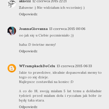
aknezz
12 czerwca 2015 22:21
Zabawne :) Nie widziałam ich wcześniej :)
Odpowiedz
JoannaGiovanna
13 czerwca 2015 00:06
oo jak się u Ciebie pozmieniało ;))
haha :D świetne memy!
Odpowiedz
WTrampkachDoCelu
13 czerwca 2015 06:33
Jakie to prawdziwe, idealnie dopasowałaś memy to
tego co się dzieje.
Najlepsze zostawiłaś na koniec :D
A co do 18, swoją miałam 5 lat temu a dokładnie
tydzień przed miałam doła i ryczałam jak bóbr że
będę taka stara.
Odpowiedz