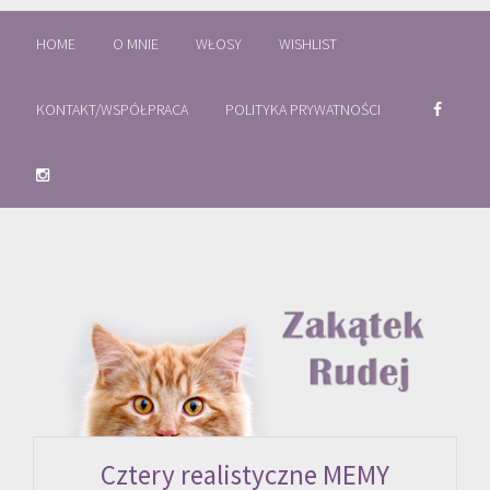
HOME
O MNIE
WŁOSY
WISHLIST
KONTAKT/WSPÓŁPRACA
POLITYKA PRYWATNOŚCI
Cztery realistyczne MEMY