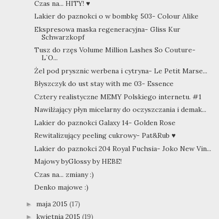
Czas na... HITY! ♥
Lakier do paznokci o w bombkę 503- Colour Alike
Ekspresowa maska regeneracyjna- Gliss Kur
Schwarzkopf
Tusz do rzęs Volume Million Lashes So Couture-
L`O...
Żel pod prysznic werbena i cytryna- Le Petit Marse...
Błyszczyk do ust stay with me 03- Essence
Cztery realistyczne MEMY Polskiego internetu. #1
Nawilżający płyn micelarny do oczyszczania i demak...
Lakier do paznokci Galaxy 14- Golden Rose
Rewitalizujący peeling cukrowy- Pat&Rub ♥
Lakier do paznokci 204 Royal Fuchsia- Joko New Vin...
Majowy byGlossy by HEBE!
Czas na... zmiany :)
Denko majowe :)
maja 2015
(17)
►
kwietnia 2015
(19)
►