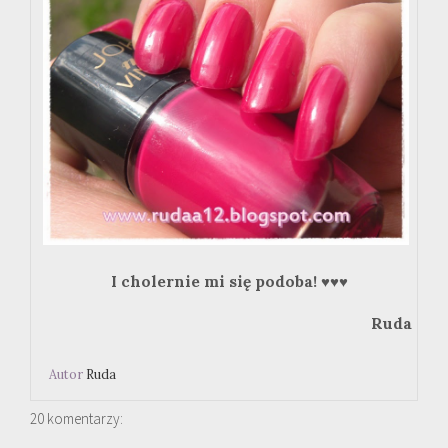
I cholernie mi się podoba!
♥
♥
♥
Ruda
Autor
Ruda
20 komentarzy: