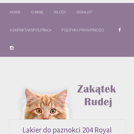
HOME
O MNIE
WŁOSY
WISHLIST
KONTAKT/WSPÓŁPRACA
POLITYKA PRYWATNOŚCI
Lakier do paznokci 204 Royal