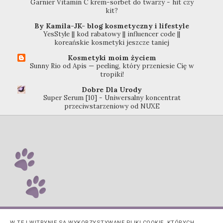
Garnier Vitamin C krem-sorbet do twarzy - hit czy
kit?
By Kamila-JK- blog kosmetyczny i lifestyle
YesStyle || kod rabatowy || influencer code ||
koreańskie kosmetyki jeszcze taniej
Kosmetyki moim życiem
Sunny Rio od Apis — peeling, który przeniesie Cię w
tropiki!
Dobre Dla Urody
Super Serum [10] - Uniwersalny koncentrat
przeciwstarzeniowy od NUXE
W TEJ WITRYNIE SĄ WYKORZYSTYWANE PLIKI COOKIE, KTÓRYCH