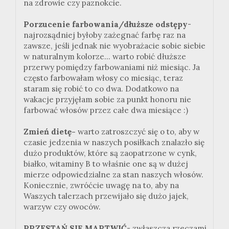
na zdrowie czy paznokcie.
Porzucenie farbowania/dłuższe odstępy
-
najrozsądniej byłoby zażegnać farbę raz na
zawsze, jeśli jednak nie wyobrażacie sobie siebie
w naturalnym kolorze... warto robić dłuższe
przerwy pomiędzy farbowaniami niż miesiąc. Ja
często farbowałam włosy co miesiąc, teraz
staram się robić to co dwa. Dodatkowo na
wakacje przyjęłam sobie za punkt honoru nie
farbować włosów przez całe dwa miesiące :)
Zmień dietę-
warto zatroszczyć się o to, aby w
czasie jedzenia w naszych posiłkach znalazło się
dużo produktów, które są zaopatrzone w cynk,
białko, witaminy B to właśnie one są w dużej
mierze odpowiedzialne za stan naszych włosów.
Koniecznie, zwróćcie uwagę na to, aby na
Waszych talerzach przewijało się dużo jajek,
warzyw czy owoców.
PRZESTAŃ SIĘ MARTWIĆ
- zwłaszcza rzeczami,