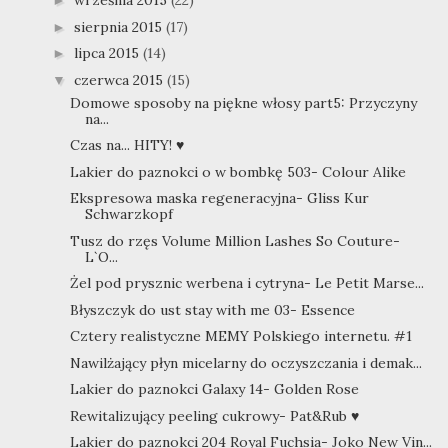
września 2015
(22)
►
sierpnia 2015
(17)
►
lipca 2015
(14)
►
czerwca 2015
(15)
▼
Domowe sposoby na piękne włosy part5: Przyczyny
na...
Czas na... HITY! ♥
Lakier do paznokci o w bombkę 503- Colour Alike
Ekspresowa maska regeneracyjna- Gliss Kur
Schwarzkopf
Tusz do rzęs Volume Million Lashes So Couture-
L`O...
Żel pod prysznic werbena i cytryna- Le Petit Marse...
Błyszczyk do ust stay with me 03- Essence
Cztery realistyczne MEMY Polskiego internetu. #1
Nawilżający płyn micelarny do oczyszczania i demak...
Lakier do paznokci Galaxy 14- Golden Rose
Rewitalizujący peeling cukrowy- Pat&Rub ♥
Lakier do paznokci 204 Royal Fuchsia- Joko New Vin...