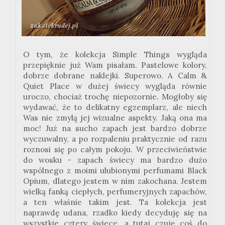
O tym, że kolekcja Simple Things wygląda
przepięknie już Wam pisałam. Pastelowe kolory,
dobrze dobrane naklejki. Superowo. A Calm &
Quiet Place w dużej świecy wygląda równie
uroczo, chociaż trochę niepozornie. Mogłoby się
wydawać, że to delikatny egzemplarz, ale niech
Was nie zmylą jej wizualne aspekty. Jaką ona ma
moc! Już na sucho zapach jest bardzo dobrze
wyczuwalny, a po rozpaleniu praktycznie od razu
roznosi się po całym pokoju. W przeciwieństwie
do wosku - zapach świecy ma bardzo dużo
wspólnego z moimi ulubionymi perfumami Black
Opium, dlatego jestem w nim zakochana. Jestem
wielką fanką ciepłych, perfumeryjnych zapachów,
a ten właśnie takim jest. Ta kolekcja jest
naprawdę udana, rzadko kiedy decyduję się na
wszystkie cztery świece, a tutaj czuję coś do