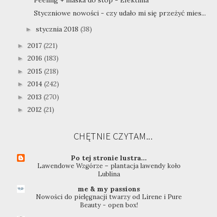
Peeling + maska do stóp - Efektima
Styczniowe nowości - czy udało mi się przeżyć mies...
stycznia 2018
(38)
►
2017
(221)
►
2016
(183)
►
2015
(218)
►
2014
(242)
►
2013
(270)
►
2012
(21)
►
CHĘTNIE CZYTAM...
Po tej stronie lustra...
Lawendowe Wzgórze – plantacja lawendy koło
Lublina
me & my passions
Nowości do pielęgnacji twarzy od Lirene i Pure
Beauty - open box!