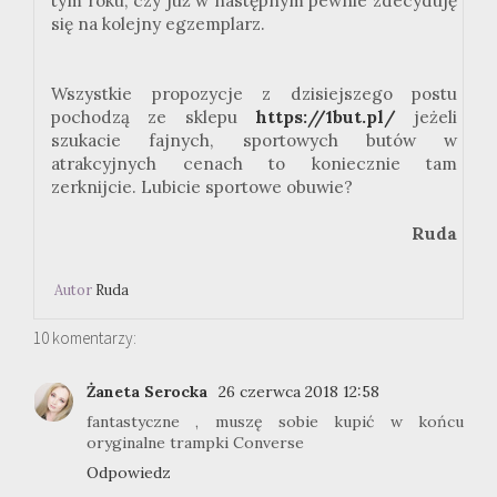
tym roku, czy już w następnym pewnie zdecyduję
się na kolejny egzemplarz.
Wszystkie propozycje z dzisiejszego postu
pochodzą ze sklepu
https://1but.pl/
jeżeli
szukacie fajnych, sportowych butów w
atrakcyjnych cenach to koniecznie tam
zerknijcie. Lubicie sportowe obuwie?
Ruda
Autor
Ruda
10 komentarzy:
Żaneta Serocka
26 czerwca 2018 12:58
fantastyczne , muszę sobie kupić w końcu
oryginalne trampki Converse
Odpowiedz