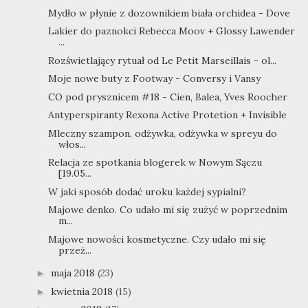
Mydło w płynie z dozownikiem biała orchidea - Dove
Lakier do paznokci Rebecca Moov + Glossy Lawender
...
Rozświetlający rytuał od Le Petit Marseillais - ol...
Moje nowe buty z Footway - Conversy i Vansy
CO pod prysznicem #18 - Cien, Balea, Yves Roocher
Antyperspiranty Rexona Active Protetion + Invisible
Mleczny szampon, odżywka, odżywka w spreyu do
włos...
Relacja ze spotkania blogerek w Nowym Sączu
[19.05...
W jaki sposób dodać uroku każdej sypialni?
Majowe denko. Co udało mi się zużyć w poprzednim
m...
Majowe nowości kosmetyczne. Czy udało mi się
przeż...
maja 2018
(23)
►
kwietnia 2018
(15)
►