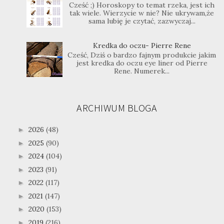
Cześć ;) Horoskopy to temat rzeka, jest ich
tak wiele. Wierzycie w nie? Nie ukrywam,że
sama lubię je czytać, zazwyczaj...
Kredka do oczu- Pierre Rene
Cześć, Dziś o bardzo fajnym produkcie jakim
jest kredka do oczu eye liner od Pierre
Rene. Numerek...
ARCHIWUM BLOGA
2026
(48)
►
2025
(90)
►
2024
(104)
►
2023
(91)
►
2022
(117)
►
2021
(147)
►
2020
(153)
►
2019
(216)
►