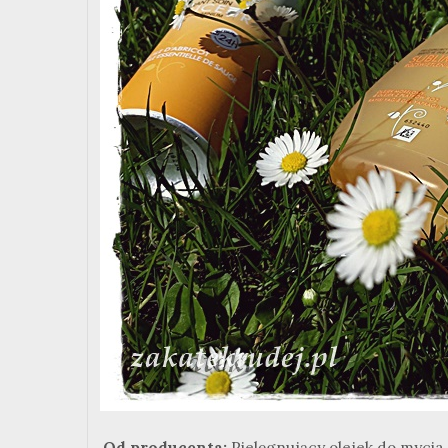
Od producenta:
Pielęgnujący olejek do myci