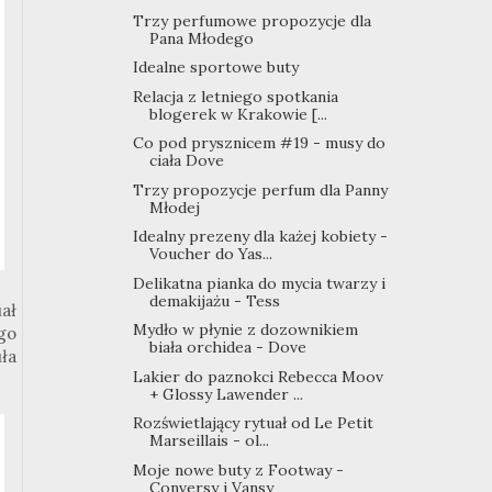
Trzy perfumowe propozycje dla
Pana Młodego
Idealne sportowe buty
Relacja z letniego spotkania
blogerek w Krakowie [...
Co pod prysznicem #19 - musy do
ciała Dove
Trzy propozycje perfum dla Panny
Młodej
Idealny prezeny dla każej kobiety -
Voucher do Yas...
Delikatna pianka do mycia twarzy i
demakijażu - Tess
ał
Mydło w płynie z dozownikiem
go
biała orchidea - Dove
ła
Lakier do paznokci Rebecca Moov
+ Glossy Lawender ...
Rozświetlający rytuał od Le Petit
Marseillais - ol...
Moje nowe buty z Footway -
Conversy i Vansy