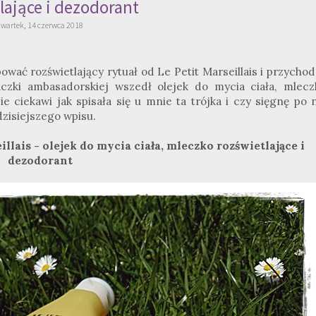
lające i dezodorant
zwartek, 14 czerwca 2018
bować rozświetlający rytuał od Le Petit Marseillais i przycho
czki ambasadorskiej wszedł olejek do mycia ciała, mlecz
ie ciekawi jak spisała się u mnie ta trójka i czy sięgnę po 
dzisiejszego wpisu.
illais - olejek do mycia ciała, mleczko rozświetlające i
dezodorant