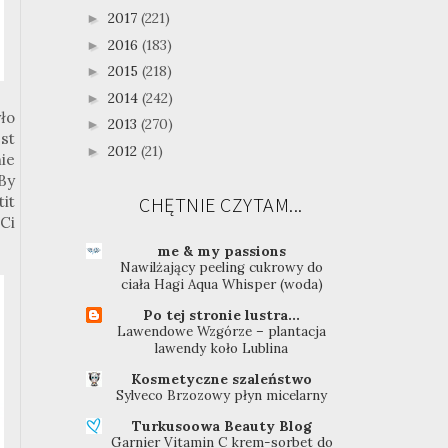
2017
(221)
►
2016
(183)
►
2015
(218)
►
2014
(242)
►
ło
2013
(270)
►
st
2012
(21)
►
ie
By
tit
CHĘTNIE CZYTAM...
Ci
me & my passions
Nawilżający peeling cukrowy do
ciała Hagi Aqua Whisper (woda)
Po tej stronie lustra...
Lawendowe Wzgórze – plantacja
lawendy koło Lublina
Kosmetyczne szaleństwo
Sylveco Brzozowy płyn micelarny
Turkusoowa Beauty Blog
Garnier Vitamin C krem-sorbet do