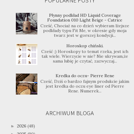
POPULARNE POSTY
Płynny podkład HD Liquid Coverage
Foundation 010 Light Beige - Catrice
Cześć, Chociaż na co dzień wybieram lżejsze
podkłady typu Fit Me, w okresie gdy moja
twarz jest w gorszej kondycji...
Horoskop chiński.
Cześć ;) Horoskopy to temat rzeka, jest ich
tak wiele. Wierzycie w nie? Nie ukrywam,że
sama lubię je czytać, zazwyczaj...
Kredka do oczu- Pierre Rene
Cześć, Dziś o bardzo fajnym produkcie jakim
jest kredka do oczu eye liner od Pierre
Rene. Numerek...
ARCHIWUM BLOGA
2026
(48)
►
2025
(90)
►