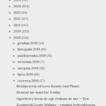
2024
(104)
►
2023
(91)
►
2022
(117)
►
2021
(147)
►
2020
(153)
►
2019
(216)
▼
grudnia 2019
(14)
►
listopada 2019
(16)
►
października 2019
(15)
►
września 2019
(7)
►
sierpnia 2019
(18)
►
lipca 2019
(26)
►
czerwca 2019
(17)
▼
Różana seria od Love Beauty And Planet
Remont nie musi być trudny
Ogórkowy krem do rąk i balsam do ust — Eos
Kosmetyki Louis Widmer - emulsja hydroaktywna,