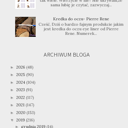
tak wiele. Wierzycie w nie? Nie ukrywam,że
sama lubię je czytać, zazwyczaj...
Kredka do oczu- Pierre Rene
Cześć, Dziś o bardzo fajnym produkcie jakim
jest kredka do oczu eye liner od Pierre
Rene. Numerek...
ARCHIWUM BLOGA
2026
(48)
►
2025
(90)
►
2024
(104)
►
2023
(91)
►
2022
(117)
►
2021
(147)
►
2020
(153)
►
2019
(216)
▼
grudnia 2019
(14)
►