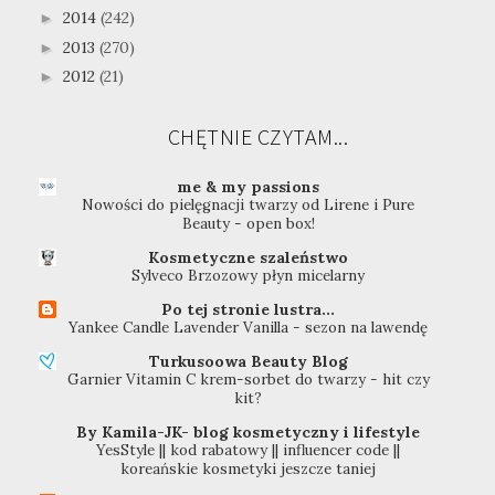
2014
(242)
►
2013
(270)
►
2012
(21)
►
CHĘTNIE CZYTAM...
me & my passions
Nowości do pielęgnacji twarzy od Lirene i Pure
Beauty - open box!
Kosmetyczne szaleństwo
Sylveco Brzozowy płyn micelarny
Po tej stronie lustra...
Yankee Candle Lavender Vanilla - sezon na lawendę
Turkusoowa Beauty Blog
Garnier Vitamin C krem-sorbet do twarzy - hit czy
kit?
By Kamila-JK- blog kosmetyczny i lifestyle
YesStyle || kod rabatowy || influencer code ||
koreańskie kosmetyki jeszcze taniej