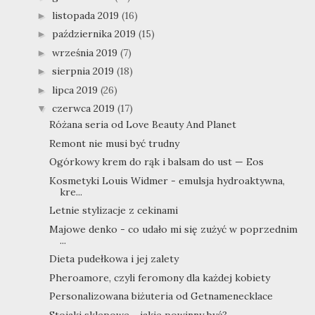
listopada 2019
(16)
►
października 2019
(15)
►
września 2019
(7)
►
sierpnia 2019
(18)
►
lipca 2019
(26)
►
czerwca 2019
(17)
▼
Różana seria od Love Beauty And Planet
Remont nie musi być trudny
Ogórkowy krem do rąk i balsam do ust — Eos
Kosmetyki Louis Widmer - emulsja hydroaktywna,
kre...
Letnie stylizacje z cekinami
Majowe denko - co udało mi się zużyć w poprzednim
...
Dieta pudełkowa i jej zalety
Pheroamore, czyli feromony dla każdej kobiety
Personalizowana biżuteria od Getnamenecklace
Stojaki sklepowe - jakie powinny być?