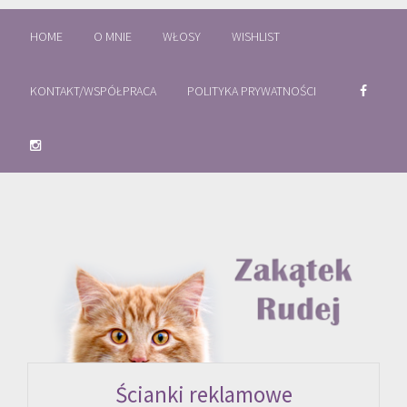
HOME
O MNIE
WŁOSY
WISHLIST
KONTAKT/WSPÓŁPRACA
POLITYKA PRYWATNOŚCI
Ścianki reklamowe