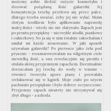
możemy sobie śledzić zużycie kosmetyku i
dozować pożądaną ilość galaretki. Jej
konsystencja trochę przelewa się przez palce,
dlatego trzeba uważać, żeby jej nie wylać. Moim
złotym środkiem było aplikowanie naprawdę
małej ilości - wtedy nic nie zlatywało. Zapach jest
po prostu przepiękny - niezwykle słodki, piankowy
i cukierkowy. No ja się w nim totalnie zakochałam i
umilał mi każde stosowanie. W jaki sposób
używałam galaretki? Po pierwsze jako żelu pod
prysznic - rozsmarowywałam na wilgotnym ciele
niewielką ilość, a ona rewelacyjnie się pieniła i
otulała skórę przyjemnym zapachem. Ewentualnie
dorzucałam jej trochę do wody w wannie -
również tworzyła sporo piany i pozwalała
zrelaksować się w kąpieli. Moje ciało po użyciu
pachniało przepięknie i było dobrze oczyszczone.
Przyjemny zapach niestety nie utrzymywał się
zbyt długo - a szkoda.