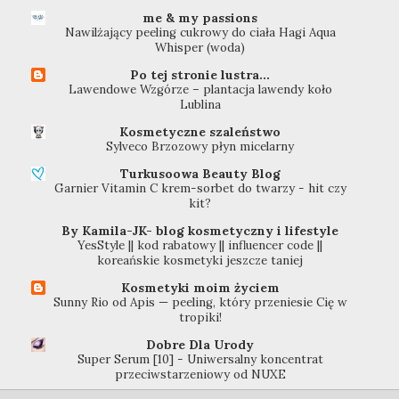
me & my passions
Nawilżający peeling cukrowy do ciała Hagi Aqua
Whisper (woda)
Po tej stronie lustra...
Lawendowe Wzgórze – plantacja lawendy koło
Lublina
Kosmetyczne szaleństwo
Sylveco Brzozowy płyn micelarny
Turkusoowa Beauty Blog
Garnier Vitamin C krem-sorbet do twarzy - hit czy
kit?
By Kamila-JK- blog kosmetyczny i lifestyle
YesStyle || kod rabatowy || influencer code ||
koreańskie kosmetyki jeszcze taniej
Kosmetyki moim życiem
Sunny Rio od Apis — peeling, który przeniesie Cię w
tropiki!
Dobre Dla Urody
Super Serum [10] - Uniwersalny koncentrat
przeciwstarzeniowy od NUXE