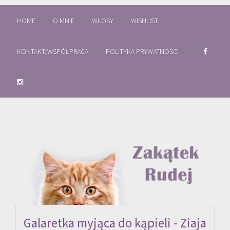
HOME
O MNIE
WŁOSY
WISHLIST
KONTAKT/WSPÓŁPRACA
POLITYKA PRYWATNOŚCI
Galaretka myjąca do kąpieli - Ziaja