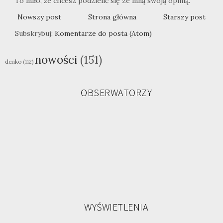
To miło, że chcesz podzielić się ze mną swoją opinią.
Nowszy post
Strona główna
Starszy post
Subskrybuj:
Komentarze do posta (Atom)
nowości
(151)
denko
(112)
OBSERWATORZY
WYŚWIETLENIA