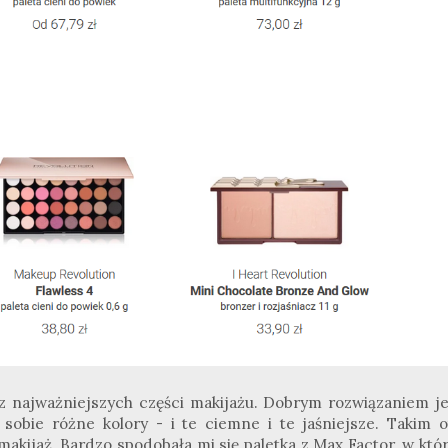
 z najważniejszych części makijażu. Dobrym rozwiązaniem je
 sobie różne kolory - i te ciemne i te jaśniejsze. Takim o
kijaż. Bardzo spodobała mi się paletka z Max Factor, w któr