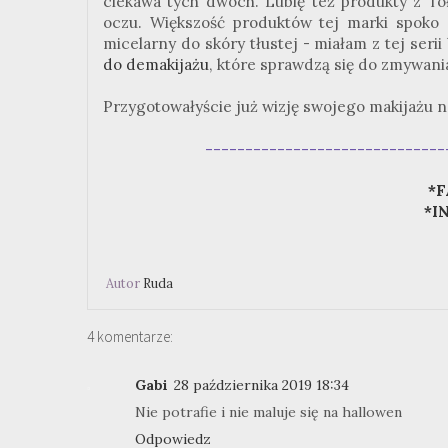
ciekawa tych dwóch. Lubię też produkty z To
oczu. Większość produktów tej marki spoko 
micelarny do skóry tłustej - miałam z tej ser
do demakijażu
, które sprawdzą się do zmywani
Przygotowałyście już wizję swojego makijażu n
------------------------------
*F
*I
Autor
Ruda
4 komentarze:
Gabi
28 października 2019 18:34
Nie potrafie i nie maluje się na hallowen
Odpowiedz