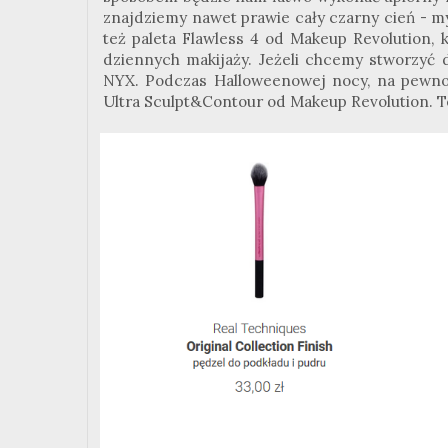
znajdziemy nawet prawie cały czarny cień - myś
też paleta Flawless 4 od Makeup Revolution,
dziennych makijaży. Jeżeli chcemy stworzyć d
NYX. Podczas Halloweenowej nocy, na pewno p
Ultra Sculpt&Contour od Makeup Revolution. T