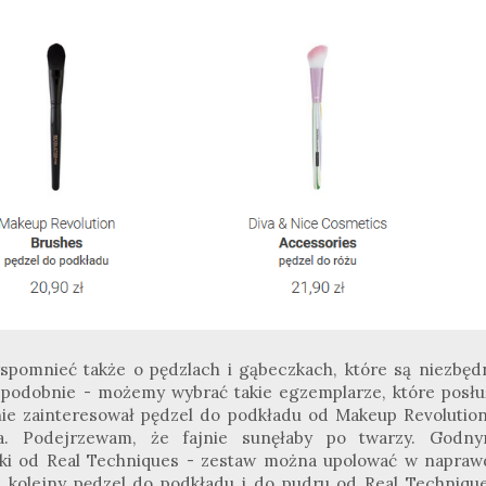
spomnieć także o pędzlach i gąbeczkach, które są niezbęd
 podobnie - możemy wybrać takie egzemplarze, które posłu
Mnie zainteresował pędzel do podkładu od Makeup Revolution
a. Podejrzewam, że fajnie sunęłaby po twarzy. Godny
zki od Real Techniques - zestaw można upolować w napraw
eż kolejny pędzel do podkładu i do pudru od Real Technique