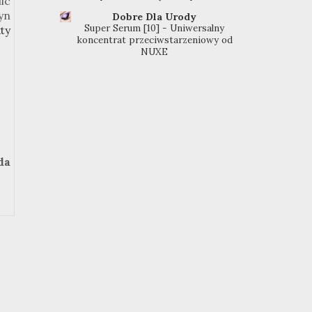
ic
yn
Dobre Dla Urody
Super Serum [10] - Uniwersalny
ty
koncentrat przeciwstarzeniowy od
NUXE
da