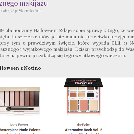
sznego makijażu
ziałek, 28 października 2019
019 obchodzimy Halloween. Zdaje sobie sprawę z tego, że wie
ięta. Ja szczerze mówiąc nie mam nic przeciwko przyjęciom
 przy tym o prawdziwym święcie, które wypada 01.11. :) N
rasznego i wyjątkowego makijażu. Dzisiaj przychodzę do Was
które na pewno przydadzą się tego wyjątkowego wieczoru.
lloween z Notino