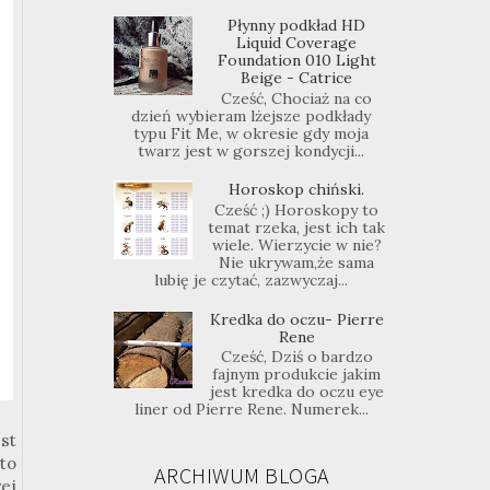
Płynny podkład HD
Liquid Coverage
Foundation 010 Light
Beige - Catrice
Cześć, Chociaż na co
dzień wybieram lżejsze podkłady
typu Fit Me, w okresie gdy moja
twarz jest w gorszej kondycji...
Horoskop chiński.
Cześć ;) Horoskopy to
temat rzeka, jest ich tak
wiele. Wierzycie w nie?
Nie ukrywam,że sama
lubię je czytać, zazwyczaj...
Kredka do oczu- Pierre
Rene
Cześć, Dziś o bardzo
fajnym produkcie jakim
jest kredka do oczu eye
liner od Pierre Rene. Numerek...
st
to
ARCHIWUM BLOGA
ej