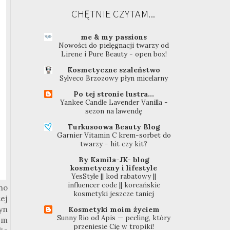
CHĘTNIE CZYTAM...
me & my passions
Nowości do pielęgnacji twarzy od
Lirene i Pure Beauty - open box!
Kosmetyczne szaleństwo
Sylveco Brzozowy płyn micelarny
Po tej stronie lustra...
Yankee Candle Lavender Vanilla -
sezon na lawendę
Turkusoowa Beauty Blog
Garnier Vitamin C krem-sorbet do
twarzy - hit czy kit?
By Kamila-JK- blog
kosmetyczny i lifestyle
YesStyle || kod rabatowy ||
influencer code || koreańskie
no
kosmetyki jeszcze taniej
ej
yn
Kosmetyki moim życiem
Sunny Rio od Apis — peeling, który
em
przeniesie Cię w tropiki!