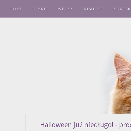
HOME
O MNIE
WŁOSY
WISHLIST
KONTAK
Halloween już niedługo! - pro