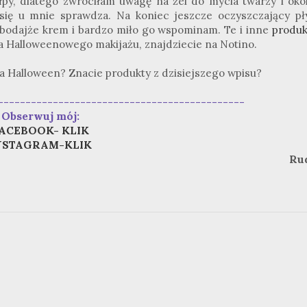
łpy, dlatego zwróciłam uwagę na żel do mycia twarzy i okol
się u mnie sprawdza. Na koniec jeszcze oczyszczający pł
ii bodajże krem i bardzo miło go wspominam. Te i inne
produk
a Halloweenowego makijażu, znajdziecie na Notino.
a Halloween? Znacie produkty z dzisiejszego wpisu?
---------------------------------------------
Obserwuj mój:
ACEBOOK- KLIK
NSTAGRAM-KLIK
Ru