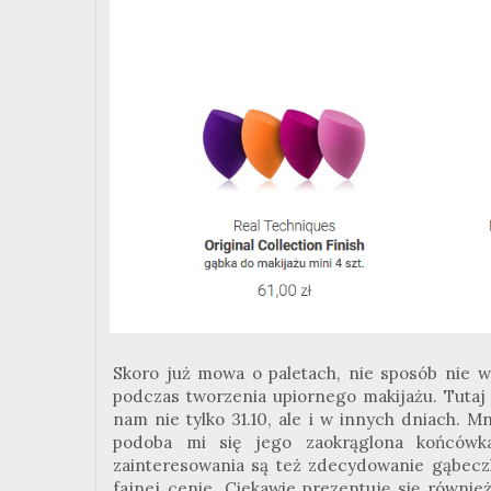
Skoro już mowa o paletach, nie sposób nie w
podczas tworzenia upiornego makijażu. Tutaj
nam nie tylko 31.10, ale i w innych dniach. 
podoba mi się jego zaokrąglona końcówk
zainteresowania są też zdecydowanie gąbec
fajnej cenie. Ciekawie prezentuję się równi