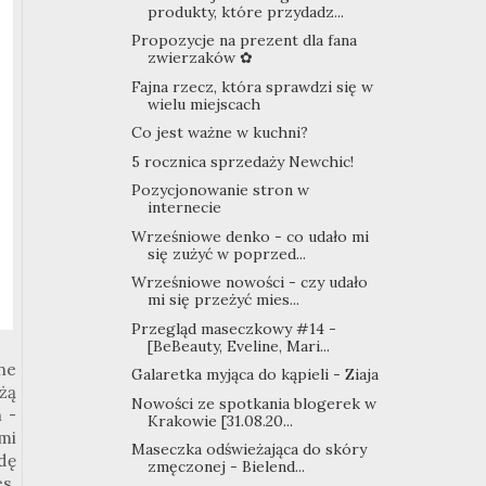
produkty, które przydadz...
Propozycje na prezent dla fana
zwierzaków ✿
Fajna rzecz, która sprawdzi się w
wielu miejscach
Co jest ważne w kuchni?
5 rocznica sprzedaży Newchic!
Pozycjonowanie stron w
internecie
Wrześniowe denko - co udało mi
się zużyć w poprzed...
Wrześniowe nowości - czy udało
mi się przeżyć mies...
Przegląd maseczkowy #14 -
[BeBeauty, Eveline, Mari...
ne
Galaretka myjąca do kąpieli - Ziaja
żą
Nowości ze spotkania blogerek w
 -
Krakowie [31.08.20...
mi
Maseczka odświeżająca do skóry
dę
zmęczonej - Bielend...
s.