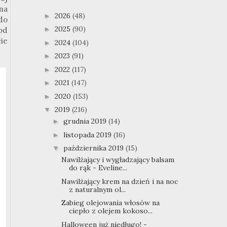
 ma
2026
(48)
►
do
2025
(90)
►
od
ie
2024
(104)
►
2023
(91)
►
2022
(117)
►
2021
(147)
►
2020
(153)
►
2019
(216)
▼
grudnia 2019
(14)
►
listopada 2019
(16)
►
października 2019
(15)
▼
Nawilżający i wygładzający balsam
do rąk - Eveline...
Nawilżający krem na dzień i na noc
z naturalnym ol...
Zabieg olejowania włosów na
ciepło z olejem kokoso...
Halloween już niedługo! -