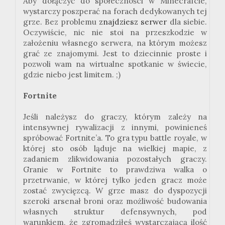
Aby dołączyć do społeczności w Minecrafcie,
wystarczy poszperać na forach dedykowanych tej
grze. Bez problemu
znajdziesz serwer
dla siebie.
Oczywiście, nic nie stoi na przeszkodzie w
założeniu własnego serwera, na którym możesz
grać ze znajomymi. Jest to dziecinnie proste i
pozwoli wam na wirtualne spotkanie w świecie,
gdzie niebo jest limitem. ;)
Fortnite
Jeśli należysz do graczy, którym zależy na
intensywnej rywalizacji z innymi, powinieneś
spróbować Fortnite’a. To gra typu battle royale, w
której sto osób ląduje na wielkiej mapie, z
zadaniem zlikwidowania pozostałych graczy.
Granie w Fortnite to prawdziwa walka o
przetrwanie, w której tylko jeden gracz może
zostać zwycięzcą. W grze masz do dyspozycji
szeroki arsenał broni oraz możliwość budowania
własnych struktur defensywnych, pod
warunkiem, że zgromadziłeś wystarczającą ilość