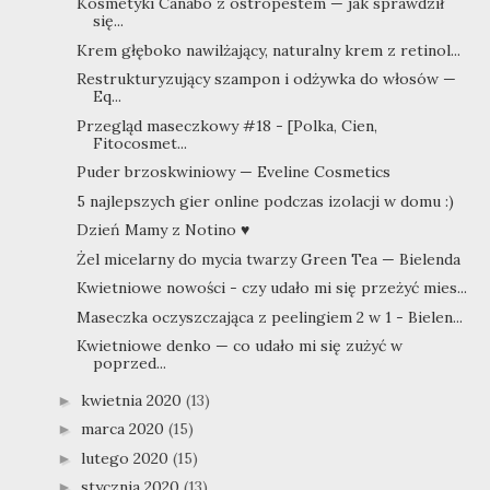
Kosmetyki Canabo z ostropestem — jak sprawdził
się...
Krem głęboko nawilżający, naturalny krem z retinol...
Restrukturyzujący szampon i odżywka do włosów —
Eq...
Przegląd maseczkowy #18 - [Polka, Cien,
Fitocosmet...
Puder brzoskwiniowy — Eveline Cosmetics
5 najlepszych gier online podczas izolacji w domu :)
Dzień Mamy z Notino ♥
Żel micelarny do mycia twarzy Green Tea — Bielenda
Kwietniowe nowości - czy udało mi się przeżyć mies...
Maseczka oczyszczająca z peelingiem 2 w 1 - Bielen...
Kwietniowe denko — co udało mi się zużyć w
poprzed...
kwietnia 2020
(13)
►
marca 2020
(15)
►
lutego 2020
(15)
►
stycznia 2020
(13)
►