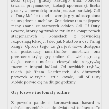
setki tysięcy graczy każdego dnia. Podczas
trwania przymusowej izolacji społecznej, liczba
graczy z pewnością urosła jeszcze bardziej. Call
of Duty Mobile to pełna wersja gry, udostępniona
na urządzenia mobilne. Znajdziesz tam najlepsze
mapy znane ze starszych odsłon Call Of Duty.
Gracze, którzy ogrywali te tytuły na komputerach
stacjonarnych i konsolach, z pewnością
rozpoznają lokacje, takie jak Nuketown czy Firing
Range. Oprócz tego, że gra jest łatwo dostępna
dla posiadaczy smartfonów, umożliwia ona
przeróżne tryby gry online dla wielu graczy,
dzięki czemu możesz cieszyć się rozgrywką
razem z innymi ludźmi. Od szybkich trybów,
takich jak Team Deathmatch, do dłuższych
potyczek w trybie Battle Royale, Call of Duty
Mobile porwie cię na długie godziny!
Gry losowe i automaty online
Z powodu pandemii koronawirusa, hazard w
całości przeniósł się do świata wirtualnego. To