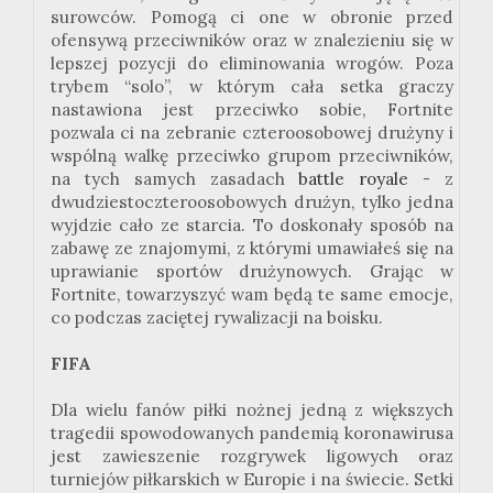
surowców. Pomogą ci one w obronie przed
ofensywą przeciwników oraz w znalezieniu się w
lepszej pozycji do eliminowania wrogów. Poza
trybem “solo”, w którym cała setka graczy
nastawiona jest przeciwko sobie, Fortnite
pozwala ci na zebranie czteroosobowej drużyny i
wspólną walkę przeciwko grupom przeciwników,
na tych samych zasadach
battle royale
- z
dwudziestoczteroosobowych drużyn, tylko jedna
wyjdzie cało ze starcia. To doskonały sposób na
zabawę ze znajomymi, z którymi umawiałeś się na
uprawianie sportów drużynowych. Grając w
Fortnite, towarzyszyć wam będą te same emocje,
co podczas zaciętej rywalizacji na boisku.
FIFA
Dla wielu fanów piłki nożnej jedną z większych
tragedii spowodowanych pandemią koronawirusa
jest zawieszenie rozgrywek ligowych oraz
turniejów piłkarskich w Europie i na świecie. Setki