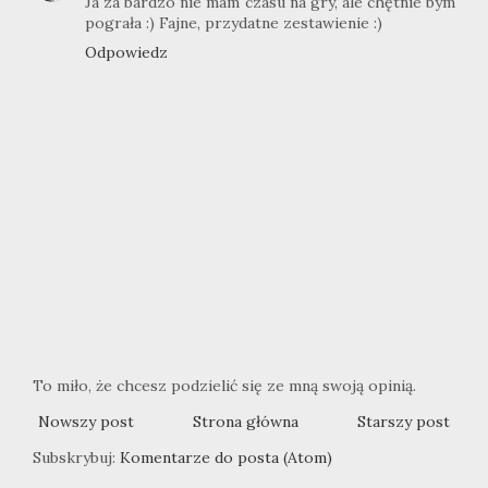
Ja za bardzo nie mam czasu na gry, ale chętnie bym
pograła :) Fajne, przydatne zestawienie :)
Odpowiedz
To miło, że chcesz podzielić się ze mną swoją opinią.
Nowszy post
Strona główna
Starszy post
Subskrybuj:
Komentarze do posta (Atom)