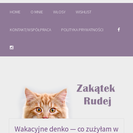
HOME
O MNIE
WŁOSY
WISHLIST
KONTAKT/WSPÓŁPRACA
POLITYKA PRYWATNOŚCI
Wakacyjne denko — co zużyłam w