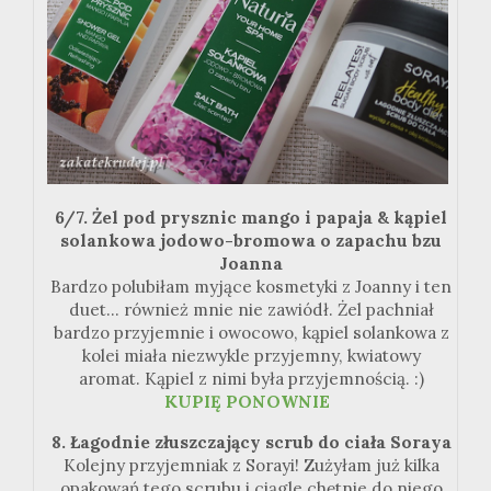
6/7. Żel pod prysznic mango i papaja & kąpiel
solankowa jodowo-bromowa o zapachu bzu
Joanna
Bardzo polubiłam myjące kosmetyki z Joanny i ten
duet... również mnie nie zawiódł. Żel pachniał
bardzo przyjemnie i owocowo, kąpiel solankowa z
kolei miała niezwykle przyjemny, kwiatowy
aromat. Kąpiel z nimi była przyjemnością. :)
KUPIĘ PONOWNIE
8. Łagodnie złuszczający scrub do ciała
Soraya
Kolejny
przyjemniak
z
Sorayi
! Zużyłam już kilka
opakowań tego scrubu i ciągle chętnie do niego