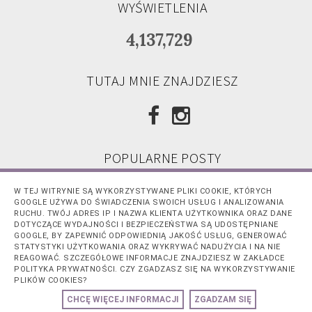
WYŚWIETLENIA
4,137,729
TUTAJ MNIE ZNAJDZIESZ
POPULARNE POSTY
Płynny podkład HD Liquid Coverage
W TEJ WITRYNIE SĄ WYKORZYSTYWANE PLIKI COOKIE, KTÓRYCH
Foundation 010 Light Beige - Catrice
GOOGLE UŻYWA DO ŚWIADCZENIA SWOICH USŁUG I ANALIZOWANIA
RUCHU. TWÓJ ADRES IP I NAZWA KLIENTA UŻYTKOWNIKA ORAZ DANE
Cześć, Chociaż na co dzień wybieram lżejsze
DOTYCZĄCE WYDAJNOŚCI I BEZPIECZEŃSTWA SĄ UDOSTĘPNIANE
podkłady typu Fit Me, w okresie gdy moja
GOOGLE, BY ZAPEWNIĆ ODPOWIEDNIĄ JAKOŚĆ USŁUG, GENEROWAĆ
twarz jest w gorszej kondycji...
STATYSTYKI UŻYTKOWANIA ORAZ WYKRYWAĆ NADUŻYCIA I NA NIE
REAGOWAĆ. SZCZEGÓŁOWE INFORMACJE ZNAJDZIESZ W ZAKŁADCE
Horoskop chiński.
POLITYKA PRYWATNOŚCI. CZY ZGADZASZ SIĘ NA WYKORZYSTYWANIE
Cześć ;) Horoskopy to temat rzeka, jest ich
PLIKÓW COOKIES?
tak wiele. Wierzycie w nie? Nie ukrywam,że
sama lubię je czytać, zazwyczaj...
CHCĘ WIĘCEJ INFORMACJI
ZGADZAM SIĘ