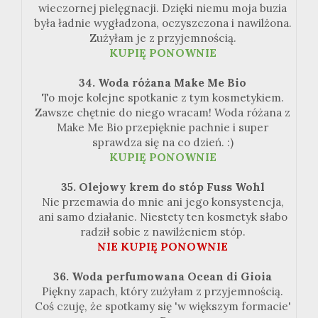
wieczornej pielęgnacji. Dzięki niemu moja buzia
była ładnie wygładzona, oczyszczona i nawilżona.
Zużyłam je z przyjemnością.
KUPIĘ
PONOWNIE
34. Woda różana
Make
Me
Bio
To moje kolejne spotkanie z tym kosmetykiem.
Zawsze chętnie do niego wracam! Woda różana z
Make
Me
Bio
przepięknie pachnie i super
sprawdza się na co dzień.
:
)
KUPIĘ
PONOWNIE
35. Olejowy krem do stóp
Fuss
Wohl
Nie przemawia do mnie ani jego konsystencja,
ani samo działanie. Niestety ten kosmetyk słabo
radził sobie z nawilżeniem stóp.
NIE KUPIĘ
PONOWNIE
36. Woda perfumowana Ocean di
Gioia
Piękny zapach, który zużyłam z przyjemnością.
Coś czuję, że spotkamy się 'w większym formacie'