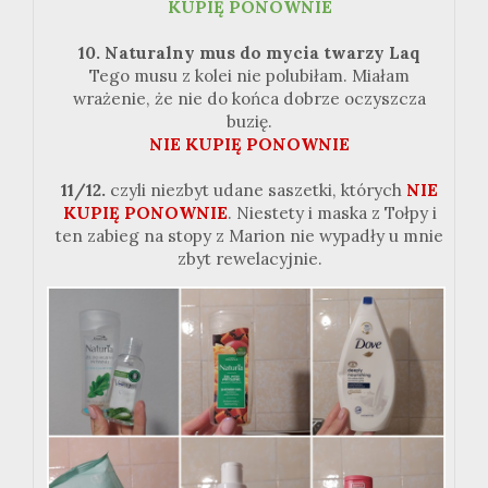
KUPIĘ
PONOWNIE
10. Naturalny mus do mycia twarzy
Laq
Tego musu z kolei nie polubiłam. Miałam
wrażenie, że nie do końca dobrze oczyszcza
buzię.
NIE KUPIĘ
PONOWNIE
11/
12.
czyli
niezbyt udane saszetki, których
NIE
KUPIĘ PONOWNIE
. Niestety i maska z
Tołpy
i
ten zabieg na stopy z Marion nie wypadły u mnie
zbyt rewelacyjnie.