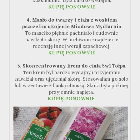
Rossmannie. Była bardzo wydajna.
KUPIĘ PONOWNIE
4. Masło do twarzy i ciała z woskiem
pszczelim ukojenie Miodowa Mydlarnia
To masełko pięknie pachniało i cudownie
nawilżało skórę. W archiwum znajdziecie
recenzję innej wersji zapachowej.
KUPIĘ PONOWNIE
5. Skoncentrowany krem do ciała 5w1 Tołpa
Ten krem był bardzo wydajny i przyjemnie
nawilżał oraz ujędrniał skórę. Stosowałam go solo
lub w zestawie z bańką chińską. Skóra była później
przyjemnie napięta.
KUPIĘ PONOWNIE