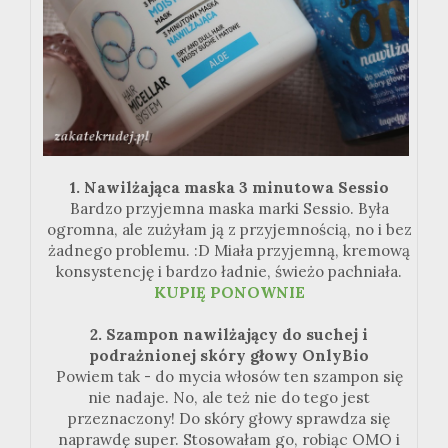
1. Nawilżająca maska
3 minutowa
Sessio
Bardzo przyjemna maska marki
Sessio
. Była
ogromna, ale zużyłam ją z przyjemnością, no i bez
żadnego problemu.
:
D Miała przyjemną, kremową
konsystencję i bardzo ładnie, świeżo pachniała.
KUPIĘ
PONOWNIE
2. Szampon nawilżający do suchej i
podrażnionej skóry głowy OnlyBio
Powiem
tak - do
mycia włosów ten szampon się
nie nadaje. No, ale też nie do tego jest
przeznaczony! Do skóry głowy sprawdza się
naprawdę super. Stosowałam go, robiąc OMO i