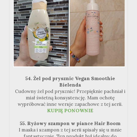
54. Żel pod prysznic Vegan Smoothie
Bielenda
Cudowny żel pod prysznic! Przepięknie pachniał i
miał świetną konsystencję. Mam ochotę
wypróbować inne wersje zapachowe z tej serii.
KUPIĘ PONOWNIE
55. Ryżowy szampon w piance Hair Boom
I maska i szampon z tej serii spisały się u mnie
fantastycznie. Ten produkt był idealny do