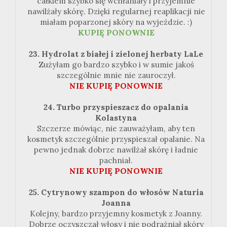
całkiem szybko się wchłaniały i przyjemnie
nawilżały skórę. Dzięki regularnej
reaplikacji
nie
miałam poparzonej skóry na wyjeździe.
:
)
KUPIĘ
PONOWNIE
23.
Hydrolat
z białej i zielonej herbaty LaLe
Zużyłam go bardzo szybko i w sumie jakoś
szczególnie mnie nie zauroczył.
NIE KUPIĘ
PONOWNIE
24. Turbo przyspieszacz do opalania
Kolastyna
Szczerze
mówiąc, nie zauważyłam,
aby ten
kosmetyk szczególnie przyspieszał opalanie. Na
pewno jednak dobrze nawilżał skórę i ładnie
pachniał.
NIE KUPIĘ
PONOWNIE
25. Cytrynowy szampon do włosów
Naturia
Joanna
Kolejny, bardzo przyjemny kosmetyk z Joanny.
Dobrze oczyszczał włosy i nie podrażniał skóry