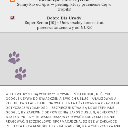
Sunny Rio od Apis — peeling, który przeniesie Cię w
tropiki!
Dobre Dla Urody
Super Serum [10] - Uniwersalny koncentrat
przeciwstarzeniowy od NUXE
W TEJ WITRYNIE SĄ WYKORZYSTYWANE PLIKI COOKIE, KTÓRYCH
GOOGLE UŻYWA DO ŚWIADCZENIA SWOICH USŁUG I ANALIZOWANIA
RUCHU. TWÓJ ADRES IP I NAZWA KLIENTA UŻYTKOWNIKA ORAZ DANE
DOTYCZĄCE WYDAJNOŚCI I BEZPIECZEŃSTWA SĄ UDOSTĘPNIANE
GOOGLE, BY ZAPEWNIĆ ODPOWIEDNIĄ JAKOŚĆ USŁUG, GENEROWAĆ
STATYSTYKI UŻYTKOWANIA ORAZ WYKRYWAĆ NADUŻYCIA I NA NIE
REAGOWAĆ. SZCZEGÓŁOWE INFORMACJE ZNAJDZIESZ W ZAKŁADCE
POLITYKA PRYWATNOŚCI. CZY ZGADZASZ SIĘ NA WYKORZYSTYWANIE