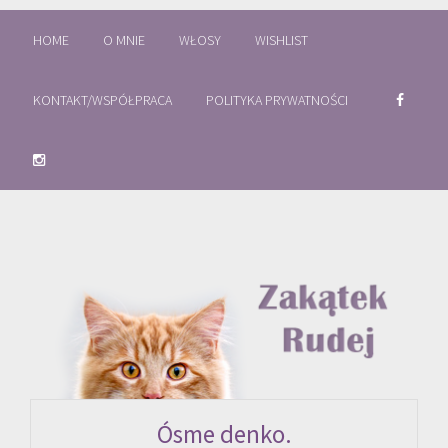
HOME
O MNIE
WŁOSY
WISHLIST
KONTAKT/WSPÓŁPRACA
POLITYKA PRYWATNOŚCI
Ósme denko.