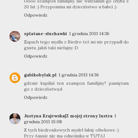
Oooo szampon familijny, nie widziałam go chyba z
20 lat :) Przypomina mi dzieciństwo u babci ;)
Odpowiedz
splatane-sluchawki
1 grudnia 2013 14:36
Zapach tego mydła z Biedro też mi nie przypadł do
gustu, jakiś taki niefajny ;D
Odpowiedz
gabikobylak.pl
1 grudnia 2013 14:36
gdzuie kupiłaś ten szampon familijny? pamiętam
go z dzieciństwa;d
Odpowiedz
Justyna Krajewska|Z mojej strony lustra
1
grudnia 2013 15:08
Z tych biedronkowych mydeł lubię oliwkowe :)
Przy Aussie nie ma odnośnika w TUTAJ