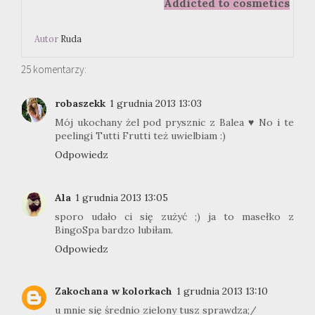
Addicted to cosmetics
Autor
Ruda
25 komentarzy:
robaszekk
1 grudnia 2013 13:03
Mój ukochany żel pod prysznic z Balea ♥ No i te
peelingi Tutti Frutti też uwielbiam :)
Odpowiedz
Ala
1 grudnia 2013 13:05
sporo udało ci się zużyć ;) ja to masełko z
BingoSpa bardzo lubiłam.
Odpowiedz
Zakochana w kolorkach
1 grudnia 2013 13:10
u mnie się średnio zielony tusz sprawdza;/