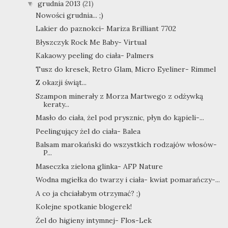
grudnia 2013
(21)
▼
Nowości grudnia... ;)
Lakier do paznokci- Mariza Brilliant 7702
Błyszczyk Rock Me Baby- Virtual
Kakaowy peeling do ciała- Palmers
Tusz do kresek, Retro Glam, Micro Eyeliner- Rimmel
Z okazji świąt...
Szampon minerały z Morza Martwego z odżywką
keraty...
Masło do ciała, żel pod prysznic, płyn do kąpieli-...
Peelingujący żel do ciała- Balea
Balsam marokański do wszystkich rodzajów włosów-
P...
Maseczka zielona glinka- AFP Nature
Wodna mgiełka do twarzy i ciała- kwiat pomarańczy-...
A co ja chciałabym otrzymać? ;)
Kolejne spotkanie blogerek!
Żel do higieny intymnej- Flos-Lek