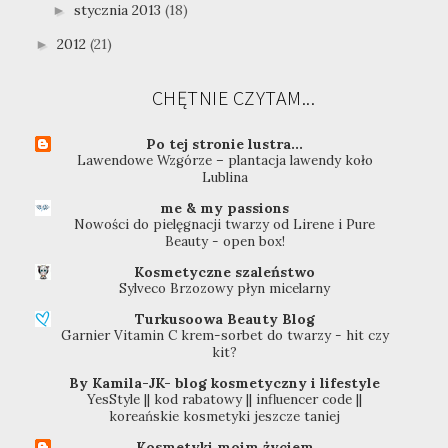
stycznia 2013
(18)
►
2012
(21)
►
CHĘTNIE CZYTAM...
Po tej stronie lustra...
Lawendowe Wzgórze – plantacja lawendy koło
Lublina
me & my passions
Nowości do pielęgnacji twarzy od Lirene i Pure
Beauty - open box!
Kosmetyczne szaleństwo
Sylveco Brzozowy płyn micelarny
Turkusoowa Beauty Blog
Garnier Vitamin C krem-sorbet do twarzy - hit czy
kit?
By Kamila-JK- blog kosmetyczny i lifestyle
YesStyle || kod rabatowy || influencer code ||
koreańskie kosmetyki jeszcze taniej
Kosmetyki moim życiem