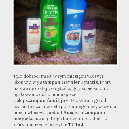
Tyle dobroci miały w tym miesiącu włosy ;)
Skończył się
szampon Garnier Fructis,
który
naprawdę dodaje objętości, gdy kupię kolejne
opakowanie coś o nim napiszę.
Dalej
szampon familijny
:D Używam go od
czasu do czasu w celu porządnego oczyszczenia
moich włosów. Duet od
Aussie- szampon i
odżywka
, swoją drogą bardzo dobry duet, o
którym możecie poczyta
ć
TUTAJ.