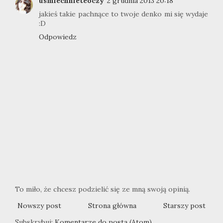
usmiechnieteoczy
2 grudnia 2013 20:18
jakieś takie pachnące to twoje denko mi się wydaje
:D
Odpowiedz
To miło, że chcesz podzielić się ze mną swoją opinią.
Nowszy post
Strona główna
Starszy post
Subskrybuj:
Komentarze do posta (Atom)