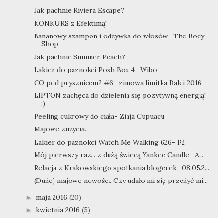
Jak pachnie Riviera Escape?
KONKURS z Efektimą!
Bananowy szampon i odżywka do włosów- The Body
Shop
Jak pachnie Summer Peach?
Lakier do paznokci Posh Box 4- Wibo
CO pod prysznicem? #6- zimowa limitka Balei 2016
LIPTON zachęca do dzielenia się pozytywną energią!
:)
Peeling cukrowy do ciała- Ziaja Cupuacu
Majowe zużycia.
Lakier do paznokci Watch Me Walking 626- P2
Mój pierwszy raz... z dużą świecą Yankee Candle- A...
Relacja z Krakowskiego spotkania blogerek- 08.05.2...
(Duże) majowe nowości. Czy udało mi się przeżyć mi...
maja 2016
(20)
►
kwietnia 2016
(5)
►