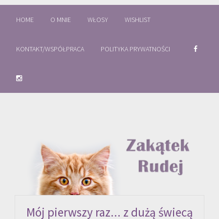
HOME
O MNIE
WŁOSY
WISHLIST
KONTAKT/WSPÓŁPRACA
POLITYKA PRYWATNOŚCI
Mój pierwszy raz... z dużą świecą