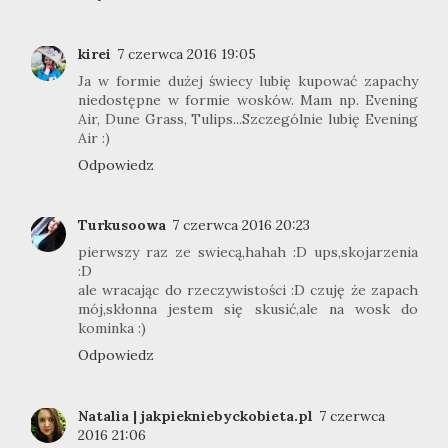
kirei
7 czerwca 2016 19:05
Ja w formie dużej świecy lubię kupować zapachy
niedostępne w formie wosków. Mam np. Evening
Air, Dune Grass, Tulips...Szczególnie lubię Evening
Air :)
Odpowiedz
Turkusoowa
7 czerwca 2016 20:23
pierwszy raz ze swiecą,hahah :D ups,skojarzenia
:D
ale wracając do rzeczywistości :D czuję że zapach
mój,skłonna jestem się skusić,ale na wosk do
kominka :)
Odpowiedz
Natalia | jakpiekniebyckobieta.pl
7 czerwca
2016 21:06