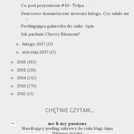
Co pod prysznicem #10- Tołpa
Świecowo-kosmetyczne nowości lutego. Czy udało mi
...
Peelingująca galaretka do ciała- Apis
Jak pachnie Cherry Blossom?
lutego 2017
(13)
►
stycznia 2017
(12)
►
2016
(183)
►
2015
(218)
►
2014
(242)
►
2013
(270)
►
2012
(21)
►
CHĘTNIE CZYTAM...
me & my passions
Nawilżający peeling cukrowy do ciała Hagi Aqua
Whisper (woda)