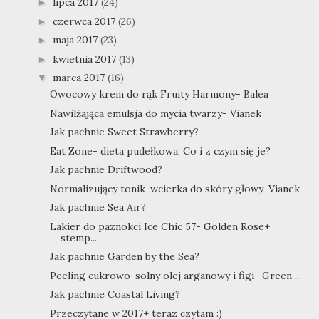
lipca 2017
(24)
►
czerwca 2017
(26)
►
maja 2017
(23)
►
kwietnia 2017
(13)
►
marca 2017
(16)
▼
Owocowy krem do rąk Fruity Harmony- Balea
Nawilżająca emulsja do mycia twarzy- Vianek
Jak pachnie Sweet Strawberry?
Eat Zone- dieta pudełkowa. Co i z czym się je?
Jak pachnie Driftwood?
Normalizujący tonik-wcierka do skóry głowy-Vianek
Jak pachnie Sea Air?
Lakier do paznokci Ice Chic 57- Golden Rose+
stemp...
Jak pachnie Garden by the Sea?
Peeling cukrowo-solny olej arganowy i figi- Green ...
Jak pachnie Coastal Living?
Przeczytane w 2017+ teraz czytam :)