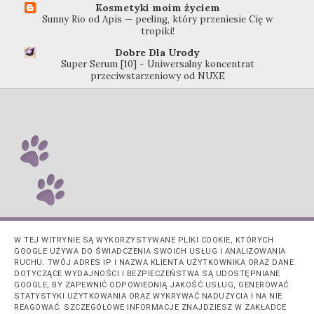
Kosmetyki moim życiem
Sunny Rio od Apis — peeling, który przeniesie Cię w
tropiki!
Dobre Dla Urody
Super Serum [10] - Uniwersalny koncentrat
przeciwstarzeniowy od NUXE
W TEJ WITRYNIE SĄ WYKORZYSTYWANE PLIKI COOKIE, KTÓRYCH
GOOGLE UŻYWA DO ŚWIADCZENIA SWOICH USŁUG I ANALIZOWANIA
RUCHU. TWÓJ ADRES IP I NAZWA KLIENTA UŻYTKOWNIKA ORAZ DANE
DOTYCZĄCE WYDAJNOŚCI I BEZPIECZEŃSTWA SĄ UDOSTĘPNIANE
GOOGLE, BY ZAPEWNIĆ ODPOWIEDNIĄ JAKOŚĆ USŁUG, GENEROWAĆ
STATYSTYKI UŻYTKOWANIA ORAZ WYKRYWAĆ NADUŻYCIA I NA NIE
REAGOWAĆ. SZCZEGÓŁOWE INFORMACJE ZNAJDZIESZ W ZAKŁADCE