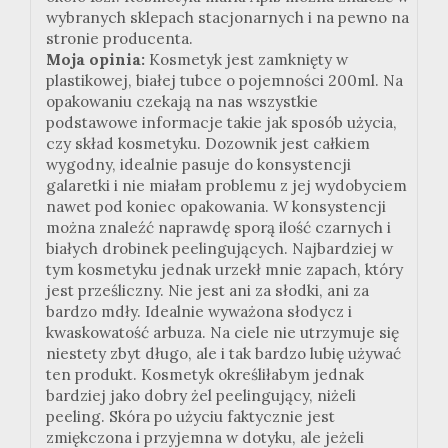
wybranych sklepach stacjonarnych i na pewno na
stronie producenta.
Moja opinia:
Kosmetyk jest zamknięty w
plastikowej, białej tubce o pojemności 200ml. Na
opakowaniu czekają na nas wszystkie
podstawowe informacje takie jak sposób użycia,
czy skład kosmetyku. Dozownik jest całkiem
wygodny, idealnie pasuje do konsystencji
galaretki i nie miałam problemu z jej wydobyciem
nawet pod koniec opakowania. W konsystencji
można znaleźć naprawdę sporą ilość czarnych i
białych drobinek peelingujących. Najbardziej w
tym kosmetyku jednak urzekł mnie zapach, który
jest prześliczny. Nie jest ani za słodki, ani za
bardzo mdły. Idealnie wyważona słodycz i
kwaskowatość arbuza. Na ciele nie utrzymuje się
niestety zbyt długo, ale i tak bardzo lubię używać
ten produkt. Kosmetyk określiłabym jednak
bardziej jako dobry żel peelingujący, niżeli
peeling. Skóra po użyciu faktycznie jest
zmiękczona i przyjemna w dotyku, ale jeżeli