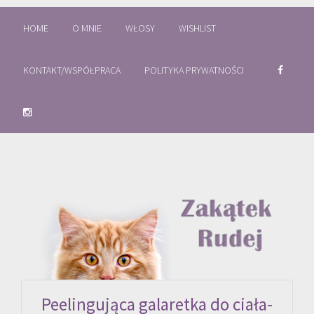
HOME
O MNIE
WŁOSY
WISHLIST
KONTAKT/WSPÓŁPRACA
POLITYKA PRYWATNOŚCI
Peelingująca galaretka do ciała-