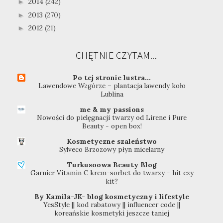
2014
(242)
►
2013
(270)
►
2012
(21)
►
CHĘTNIE CZYTAM...
Po tej stronie lustra...
Lawendowe Wzgórze – plantacja lawendy koło
Lublina
me & my passions
Nowości do pielęgnacji twarzy od Lirene i Pure
Beauty - open box!
Kosmetyczne szaleństwo
Sylveco Brzozowy płyn micelarny
Turkusoowa Beauty Blog
Garnier Vitamin C krem-sorbet do twarzy - hit czy
kit?
By Kamila-JK- blog kosmetyczny i lifestyle
YesStyle || kod rabatowy || influencer code ||
koreańskie kosmetyki jeszcze taniej