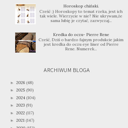
Horoskop chiński.
Cześć ;) Horoskopy to temat rzeka, jest ich
tak wiele. Wierzycie w nie? Nie ukrywam,że
sama lubię je czytać, zazwyczaj...
Kredka do oczu- Pierre Rene
Cześć, Dziś o bardzo fajnym produkcie jakim
jest kredka do oczu eye liner od Pierre
Rene. Numerek...
ARCHIWUM BLOGA
2026
(48)
►
2025
(90)
►
2024
(104)
►
2023
(91)
►
2022
(117)
►
2021
(147)
►
2020
(153)
►