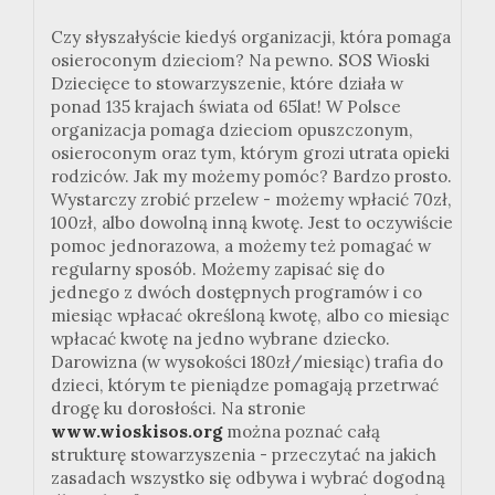
Czy słyszałyście kiedyś organizacji, która pomaga
osieroconym dzieciom? Na pewno. SOS Wioski
Dziecięce to stowarzyszenie, które działa w
ponad 135 krajach świata od 65lat! W Polsce
organizacja pomaga dzieciom opuszczonym,
osieroconym oraz tym, którym grozi utrata opieki
rodziców. Jak my możemy pomóc? Bardzo prosto.
Wystarczy zrobić przelew - możemy wpłacić 70zł,
100zł, albo dowolną inną kwotę. Jest to oczywiście
pomoc jednorazowa, a możemy też pomagać w
regularny sposób. Możemy zapisać się do
jednego z dwóch dostępnych programów i co
miesiąc wpłacać określoną kwotę, albo co miesiąc
wpłacać kwotę na jedno wybrane dziecko.
Darowizna (w wysokości 180zł/miesiąc) trafia do
dzieci, którym te pieniądze pomagają przetrwać
drogę ku dorosłości. Na stronie
www.wioskisos.org
można poznać całą
strukturę stowarzyszenia - przeczytać na jakich
zasadach wszystko się odbywa i wybrać dogodną