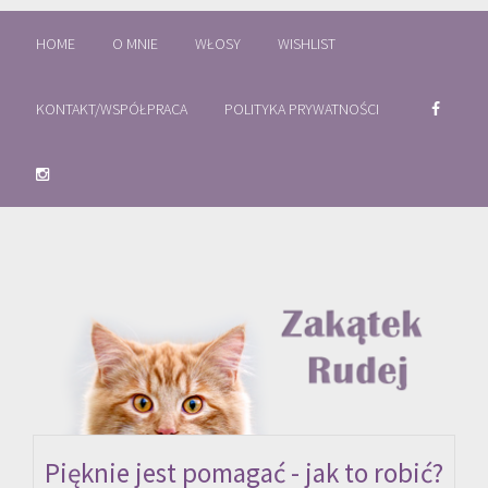
HOME
O MNIE
WŁOSY
WISHLIST
KONTAKT/WSPÓŁPRACA
POLITYKA PRYWATNOŚCI
Pięknie jest pomagać - jak to robić?