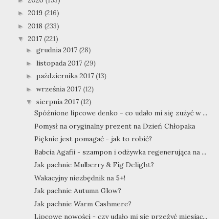
2019
(216)
►
2018
(233)
►
2017
(221)
▼
grudnia 2017
(28)
►
listopada 2017
(29)
►
października 2017
(13)
►
września 2017
(12)
►
sierpnia 2017
(12)
▼
Spóźnione lipcowe denko - co udało mi się zużyć w ...
Pomysł na oryginalny prezent na Dzień Chłopaka
Pięknie jest pomagać - jak to robić?
Babcia Agafii - szampon i odżywka regenerująca na ...
Jak pachnie Mulberry & Fig Delight?
Wakacyjny niezbędnik na 5+!
Jak pachnie Autumn Glow?
Jak pachnie Warm Cashmere?
Lipcowe nowości - czy udało mi się przeżyć miesiąc...