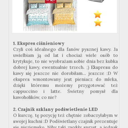
1. Ekspres ciśnieniowy
Czyli coś idealnego dla fanów pysznej kawy. Ja
uwielbiam ją od lat i chociaż wiele osób to
krytykuje, to nie wyobrażam sobie dnia bez kubka
dobrej kawy, ewentualnie trzech. ;) Ekspresu do
kawy się jeszcze nie dorobiłam... jeszcze :D W
ekspres wmontowany jest pieniacz do mleka,
dzięki któremu możemy przygotować też
cappuccino i latte. Świetny pomysł dla
kawoholików, co nie?
2. Czajnik szklany podświetlenie LED
O kurczę, tę pozycję też chętnie zobaczyłabym w
swojej kuchni :D Podświetlany czajnik prezentuje
się nieziemsko. Niby taki zwykły sprzęt, a jednak