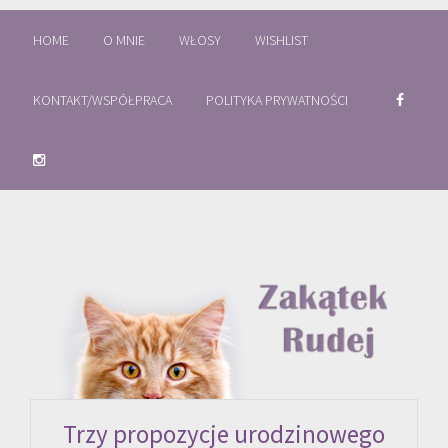
HOME
O MNIE
WŁOSY
WISHLIST
KONTAKT/WSPÓŁPRACA
POLITYKA PRYWATNOŚCI
Trzy propozycje urodzinowego