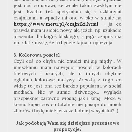
jest coś co sprawi, że wcale takim zwykłym nie
jest. Rzadko też spotykałam się z szklanymi
czajnikami, a wpadły mi one w oko w sumie na
https://www.meru.pl/czajniki.html
- ja co
prawda mam u siebie nowy, ale jeżeli np. szukacie
prezentu dla kogoś bliskiego, a jego czajnik ma
np. x lat - myślę, że to będzie fajna propozycja.
3. Kolorowa pościel
Czyli coś co chyba nie znudzi mi się nigdy... W
mieszkaniu mam najwięcej pościeli w kolorach
filetowych i szarych, ale u innych chętnie
oglądam kolorowe motywy. Zresztą z tego co
widzę to jest ona też bardzo popularna w social
mediach. Nic w sumie dziwnego... wygląda
przepięknie zarówno wiosną jak i zimą. Może w
końcu kupię coś co totalnie nie pasuje do moich
zbiorów i będę mieć jeszcze ładniej w sypialni? ;)
Jak podobają Wam się dzisiejsze prezentowe
propozycje?