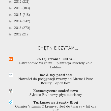
2017
(221)
►
2016
(183)
►
2015
(218)
►
2014
(242)
►
2013
(270)
►
2012
(21)
►
CHĘTNIE CZYTAM...
Po tej stronie lustra...
Lawendowe Wzgórze – plantacja lawendy koło
Lublina
me & my passions
Nowości do pielęgnacji twarzy od Lirene i Pure
Beauty - open box!
Kosmetyczne szaleństwo
Sylveco Brzozowy płyn micelarny
Turkusoowa Beauty Blog
Garnier Vitamin C krem-sorbet do twarzy - hit czy
kit?