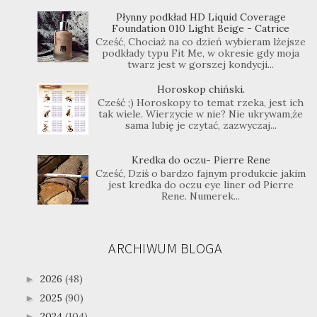
Płynny podkład HD Liquid Coverage
Foundation 010 Light Beige - Catrice
Cześć, Chociaż na co dzień wybieram lżejsze
podkłady typu Fit Me, w okresie gdy moja
twarz jest w gorszej kondycji...
Horoskop chiński.
Cześć ;) Horoskopy to temat rzeka, jest ich
tak wiele. Wierzycie w nie? Nie ukrywam,że
sama lubię je czytać, zazwyczaj...
Kredka do oczu- Pierre Rene
Cześć, Dziś o bardzo fajnym produkcie jakim
jest kredka do oczu eye liner od Pierre
Rene. Numerek...
ARCHIWUM BLOGA
2026
(48)
►
2025
(90)
►
2024
(104)
►