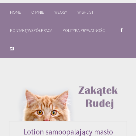
HOME
O MNIE
WŁOSY
WISHLIST
KONTAKT/WSPÓŁPRACA
POLITYKA PRYWATNOŚCI
Lotion samoopalający masło