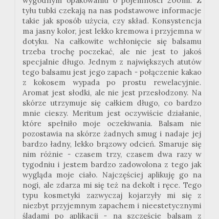
wygodnym opakowaniu o pojemności 200ml. Z
tyłu tubki czekają na nas podstawowe informacje
takie jak sposób użycia, czy skład. Konsystencja
ma jasny kolor, jest lekko kremowa i przyjemna w
dotyku. Na całkowite wchłonięcie się balsamu
trzeba trochę poczekać, ale nie jest to jakoś
specjalnie długo. Jednym z największych atutów
tego balsamu jest jego zapach - połączenie kakao
z kokosem wypada po prostu rewelacyjnie.
Aromat jest słodki, ale nie jest przesłodzony. Na
skórze utrzymuje się całkiem długo, co bardzo
mnie cieszy. Meritum jest oczywiście działanie,
które spełniło moje oczekiwania. Balsam nie
pozostawia na skórze żadnych smug i nadaje jej
bardzo ładny, lekko brązowy odcień. Smaruje się
nim różnie - czasem trzy, czasem dwa razy w
tygodniu i jestem bardzo zadowolona z tego jak
wygląda moje ciało. Najczęściej aplikuję go na
nogi, ale zdarza mi się też na dekolt i ręce. Tego
typu kosmetyki zazwyczaj kojarzyły mi się z
niezbyt przyjemnym zapachem i nieestetycznymi
śladami po aplikacji - na szczęście balsam z