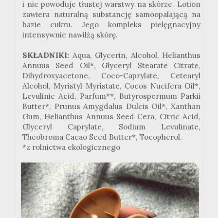
i nie powoduje tłustej warstwy na skórze. Lotion
zawiera naturalną substancję samoopalającą na
bazie cukru. Jego kompleks pielęgnacyjny
intensywnie nawilżą skórę.
SKŁADNIKI:
Aqua, Glycerin, Alcohol, Helianthus
Annuus Seed Oil*, Glyceryl Stearate Citrate,
Dihydroxyacetone, Coco-Caprylate, Cetearyl
Alcohol, Myristyl Myristate, Cocos Nucifera Oil*,
Levulinic Acid, Parfum**, Butyrospermum Parkii
Butter*, Prunus Amygdalus Dulcis Oil*, Xanthan
Gum, Helianthus Annuus Seed Cera, Citric Acid,
Glyceryl Caprylate, Sodium Levulinate,
Theobroma Cacao Seed Butter*, Tocopherol.
*z rolnictwa ekologicznego