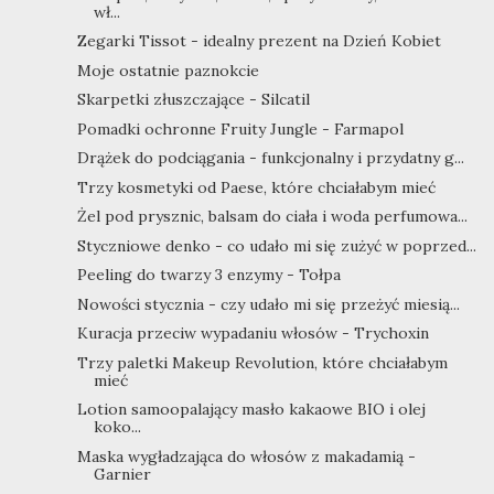
wł...
Zegarki Tissot - idealny prezent na Dzień Kobiet
Moje ostatnie paznokcie
Skarpetki złuszczające - Silcatil
Pomadki ochronne Fruity Jungle - Farmapol
Drążek do podciągania - funkcjonalny i przydatny g...
Trzy kosmetyki od Paese, które chciałabym mieć
Żel pod prysznic, balsam do ciała i woda perfumowa...
Styczniowe denko - co udało mi się zużyć w poprzed...
Peeling do twarzy 3 enzymy - Tołpa
Nowości stycznia - czy udało mi się przeżyć miesią...
Kuracja przeciw wypadaniu włosów - Trychoxin
Trzy paletki Makeup Revolution, które chciałabym
mieć
Lotion samoopalający masło kakaowe BIO i olej
koko...
Maska wygładzająca do włosów z makadamią -
Garnier