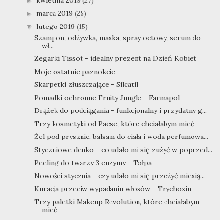
kwietnia 2019
(27)
►
marca 2019
(25)
►
lutego 2019
(15)
▼
Szampon, odżywka, maska, spray octowy, serum do
wł...
Zegarki Tissot - idealny prezent na Dzień Kobiet
Moje ostatnie paznokcie
Skarpetki złuszczające - Silcatil
Pomadki ochronne Fruity Jungle - Farmapol
Drążek do podciągania - funkcjonalny i przydatny g...
Trzy kosmetyki od Paese, które chciałabym mieć
Żel pod prysznic, balsam do ciała i woda perfumowa...
Styczniowe denko - co udało mi się zużyć w poprzed...
Peeling do twarzy 3 enzymy - Tołpa
Nowości stycznia - czy udało mi się przeżyć miesią...
Kuracja przeciw wypadaniu włosów - Trychoxin
Trzy paletki Makeup Revolution, które chciałabym
mieć