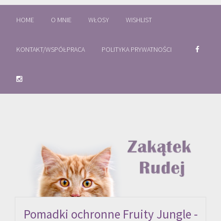
HOME
O MNIE
WŁOSY
WISHLIST
KONTAKT/WSPÓŁPRACA
POLITYKA PRYWATNOŚCI
Pomadki ochronne Fruity Jungle -