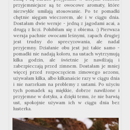
przyjemniejsze są te owocowe aromaty, które
niezwykle umilają stosowanie. Po te pomadki
chętnie sięgam wieczorem, ale i w ciągu dnia.
Dostałam dwie wersje - jedną z jagodami acai, a
drugą z liczi. Polubiłam się z obiema. :) Pierwsza
wersja pachnie owocami leśnymi, zapach drugiej
jest trudny do sprecyzowania, ale nadal
przyjemny. Działanie obu jest już takie samo -
pomadki nie nadają koloru, na ustach wytrzymują
kilka godzin, ale świetnie je nawilżają i
zabezpieczają przed zimnem. Dostałam je mniej
więcej przed rozpoczęciem zimowego sezonu,
używałam kilka, albo kilkanaście razy w ciągu dnia
i nie narzekam na problemy z ustami. Po użyciu
tych pomadek są miękkie, dobrze nawilżone i
przyjemne w dotyku, a dzięki temu, że nie barwią
ust, spokojnie używam ich w ciągu dnia bez
lusterka.