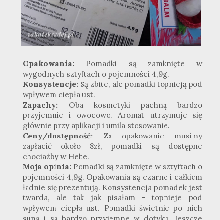
Opakowania:
Pomadki są zamknięte w
wygodnych sztyftach o pojemności 4,9g.
Konsystencje:
Są zbite, ale pomadki topnieją pod
wpływem ciepła ust.
Zapachy:
Oba kosmetyki pachną bardzo
przyjemnie i owocowo. Aromat utrzymuje się
głównie przy aplikacji i umila stosowanie.
Ceny/dostępność:
Za opakowanie musimy
zapłacić około 8zł, pomadki są dostępne
chociażby w Hebe.
Moja opinia:
Pomadki są zamknięte w sztyftach o
pojemności 4,9g. Opakowania są czarne i całkiem
ładnie się prezentują. Konsystencja pomadek jest
twarda, ale tak jak pisałam - topnieje pod
wpływem ciepła ust. Pomadki świetnie po nich
suną i są bardzo przyjemne w dotyku. Jeszcze