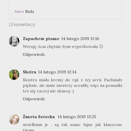
Autor
Ruda
13 komentarzy:
Zapachem pisane
14 lutego 2019 11:16
Wersję Acai chętnie bym wypróbowała 🙂
Odpowiedz
Sheira
14 lutego 2019 12:14
Siostra miała kremy do rąk z tej serii. Pachniały
pięknie, ale mnie niestety uczuliły, więc na pomadki
też się raczej nie skuszę ;)
Odpowiedz
Żaneta Serocka
14 lutego 2019 13:25
uwielbiam je , są tak samo fajne jak klasyczne
tisane