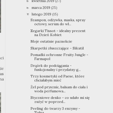
kwietnia 2019
(27)
►
marca 2019
(25)
►
lutego 2019
(15)
▼
Szampon, odżywka, maska, spray
octowy, serum do wł...
Zegarki Tissot - idealny prezent
na Dzień Kobiet
Moje ostatnie paznokcie
Skarpetki złuszczające - Silcatil
Pomadki ochronne Fruity Jungle -
ci
Farmapol
Drążek do podciągania -
ie
funkcjonalny i przydatny g...
as
Trzy kosmetyki od Paese, które
na
chciałabym mieć
Żel pod prysznic, balsam do ciała i
woda perfumowa...
Styczniowe denko - co udało mi się
zużyć w poprzed...
Peeling do twarzy 3 enzymy -
Tołpa