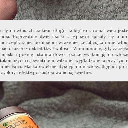
e się na włosach całkiem długo. Lubię ten aromat więc jest
ania. Poprzednie dwie maski z tej serii spisały się u mn
m sceptycznie, bo miałam wrażenie, że obciąża moje włosy
Jak się okazało - sekret tkwił w ilości. W momencie, gdy zaczę
j maski i później standardowo rozczesywałam ją na włosa
o takim użyciu są świetnie nawilżone, wygładzone, a przy tym 
mnie lśnią. Maska świetnie dyscyplinuje włosy. Sięgam po n
ypliny i efekty po zastosowaniu są świetne.