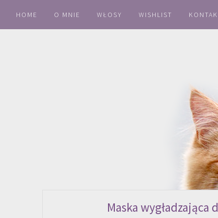
HOME
O MNIE
WŁOSY
WISHLIST
KONTAK
Maska wygładzająca d