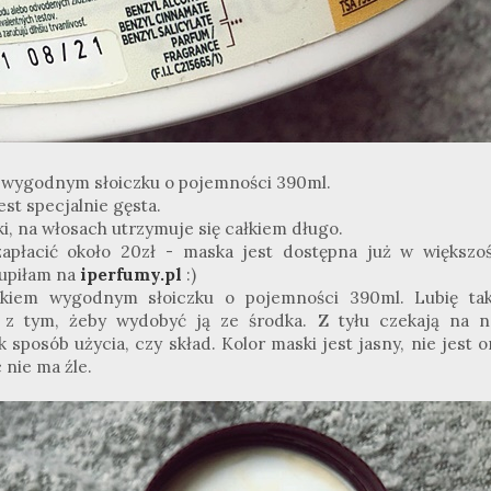
m wygodnym słoiczku o pojemności 390ml.
est specjalnie gęsta.
żki, na włosach utrzymuje się całkiem długo.
płacić około 20zł - maska jest dostępna już w większoś
kupiłam na
iperfumy.pl
:)
kiem wygodnym słoiczku o pojemności 390ml. Lubię tak
 z tym, żeby wydobyć ją ze środka. Z tyłu czekają na n
sposób użycia, czy skład. Kolor maski jest jasny, nie jest o
 nie ma źle.