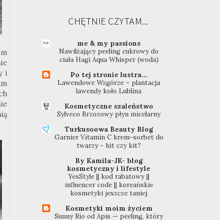
CHĘTNIE CZYTAM...
me & my passions
Nawilżający peeling cukrowy do
em
ciała Hagi Aqua Whisper (woda)
ie
 i
Po tej stronie lustra...
łam
Lawendowe Wzgórze – plantacja
lawendy koło Lublina
ch
nie
Kosmetyczne szaleństwo
ią
Sylveco Brzozowy płyn micelarny
Turkusoowa Beauty Blog
Garnier Vitamin C krem-sorbet do
twarzy - hit czy kit?
By Kamila-JK- blog
kosmetyczny i lifestyle
YesStyle || kod rabatowy ||
influencer code || koreańskie
kosmetyki jeszcze taniej
Kosmetyki moim życiem
Sunny Rio od Apis — peeling, który