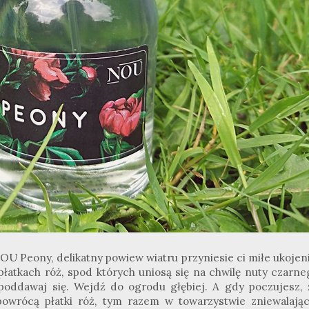
U Peony, delikatny powiew wiatru przyniesie ci miłe ukojeni
płatkach róż, spod których uniosą się na chwilę nuty czarne
 poddawaj się. Wejdź do ogrodu głębiej. A gdy poczujesz, 
owrócą płatki róż, tym razem w towarzystwie zniewalając