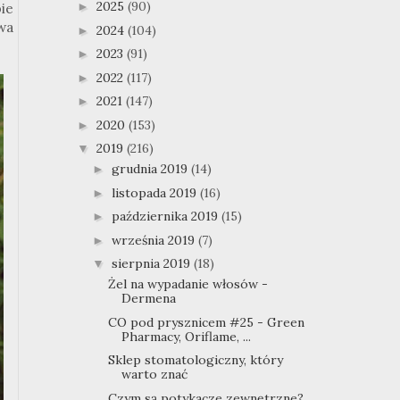
2025
(90)
►
bie
wa
2024
(104)
►
2023
(91)
►
2022
(117)
►
2021
(147)
►
2020
(153)
►
2019
(216)
▼
grudnia 2019
(14)
►
listopada 2019
(16)
►
października 2019
(15)
►
września 2019
(7)
►
sierpnia 2019
(18)
▼
Żel na wypadanie włosów -
Dermena
CO pod prysznicem #25 - Green
Pharmacy, Oriflame, ...
Sklep stomatologiczny, który
warto znać
Czym są potykacze zewnętrzne?