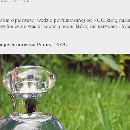
wtorek, 20 sierpnia 2019
m Wam o pierwszej wodzie perfumowanej od NOU, którą miał
przychodzę do Was z recenzją peoni, której nie ukrywam - by
a perfumowana Peony - NOU