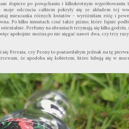
łam dopiero po powąchaniu i kilkukrotnym wypróbowaniu t
 moje odczucia całkiem pokryły się ze składem tej wo
utaj mieszanka różnych kwiatów - wyróżniłam różę i pewn
wna. Po kilku minutach czuć także piżmo, które fajnie podbi
rientalnie. Perfumy na ubraniach trzymają się kilka godzin,
 więc spokojnie można po nie sięgać nawet dwa, czy trzy raz
 się Freesia, czy Peony to postawiłabym jednak na tę pierws
dejrzewam, że spodoba się kobietom, które lubują się w moc