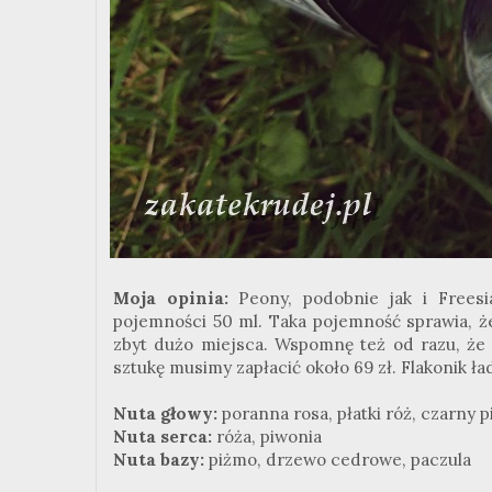
Moja opinia:
Peony, podobnie jak i Frees
pojemności 50 ml. Taka pojemność sprawia, ż
zbyt dużo miejsca. Wspomnę też od razu, ż
sztukę musimy zapłacić około 69 zł. Flakonik ła
Nuta głowy:
poranna rosa, płatki róż, czarny p
Nuta serca:
róża, piwonia
Nuta bazy:
piżmo, drzewo cedrowe, paczula