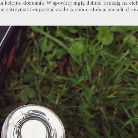
na kolejne doznania. W spowitej mgłą dolinie czekają na cie
ię zatrzymać i odpocząć aż do zachodu słońca. paczuli, drze