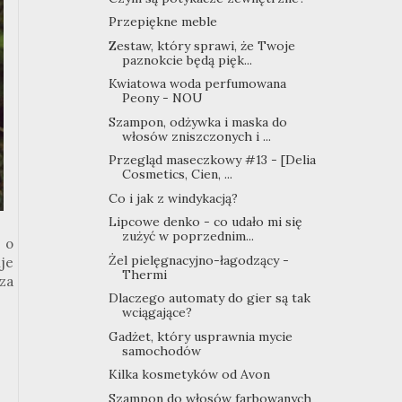
Przepiękne meble
Zestaw, który sprawi, że Twoje
paznokcie będą pięk...
Kwiatowa woda perfumowana
Peony - NOU
Szampon, odżywka i maska do
włosów zniszczonych i ...
Przegląd maseczkowy #13 - [Delia
Cosmetics, Cien, ...
Co i jak z windykacją?
Lipcowe denko - co udało mi się
zużyć w poprzednim...
 o
Żel pielęgnacyjno-łagodzący -
je
Thermi
za
Dlaczego automaty do gier są tak
wciągające?
Gadżet, który usprawnia mycie
samochodów
Kilka kosmetyków od Avon
Szampon do włosów farbowanych