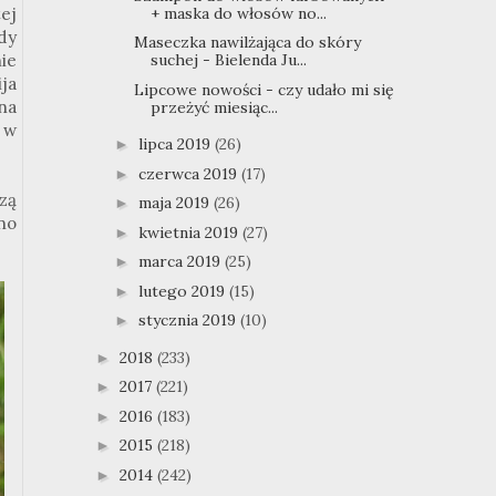
ej
+ maska do włosów no...
dy
Maseczka nawilżająca do skóry
ie
suchej - Bielenda Ju...
ja
Lipcowe nowości - czy udało mi się
 na
przeżyć miesiąc...
y w
lipca 2019
(26)
►
czerwca 2019
(17)
►
zą
maja 2019
(26)
►
no
kwietnia 2019
(27)
►
marca 2019
(25)
►
lutego 2019
(15)
►
stycznia 2019
(10)
►
2018
(233)
►
2017
(221)
►
2016
(183)
►
2015
(218)
►
2014
(242)
►