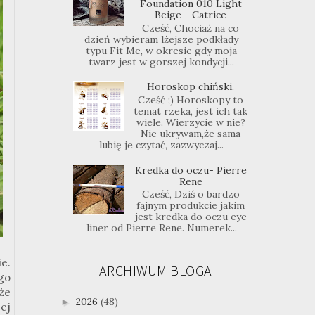
Foundation 010 Light
Beige - Catrice
Cześć, Chociaż na co
dzień wybieram lżejsze podkłady
typu Fit Me, w okresie gdy moja
twarz jest w gorszej kondycji...
Horoskop chiński.
Cześć ;) Horoskopy to
temat rzeka, jest ich tak
wiele. Wierzycie w nie?
Nie ukrywam,że sama
lubię je czytać, zazwyczaj...
Kredka do oczu- Pierre
Rene
Cześć, Dziś o bardzo
fajnym produkcie jakim
jest kredka do oczu eye
liner od Pierre Rene. Numerek...
e.
ARCHIWUM BLOGA
go
że
2026
(48)
►
ej