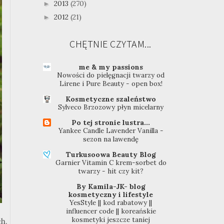
2013
(270)
►
2012
(21)
►
CHĘTNIE CZYTAM...
me & my passions
Nowości do pielęgnacji twarzy od
Lirene i Pure Beauty - open box!
Kosmetyczne szaleństwo
Sylveco Brzozowy płyn micelarny
Po tej stronie lustra...
Yankee Candle Lavender Vanilla -
sezon na lawendę
Turkusoowa Beauty Blog
Garnier Vitamin C krem-sorbet do
twarzy - hit czy kit?
By Kamila-JK- blog
kosmetyczny i lifestyle
YesStyle || kod rabatowy ||
influencer code || koreańskie
kosmetyki jeszcze taniej
ch.