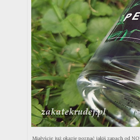
Miałyście już okazję poznać jakiś zapach od NO