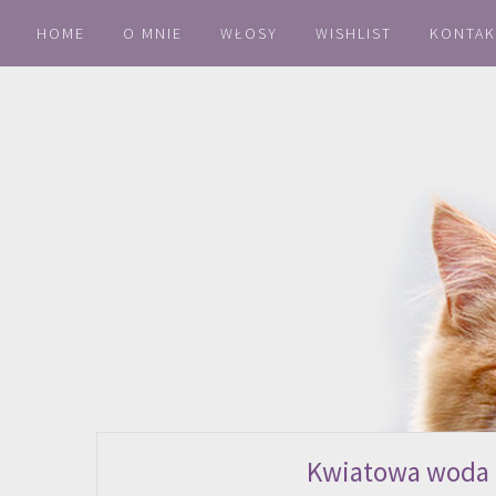
HOME
O MNIE
WŁOSY
WISHLIST
KONTAK
Kwiatowa woda 