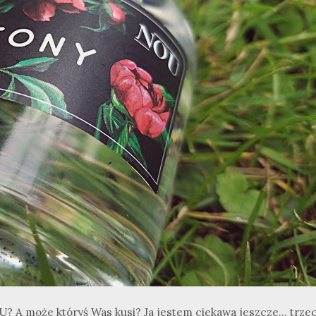
U? A może któryś Was kusi? Ja jestem ciekawa jeszcze... trze