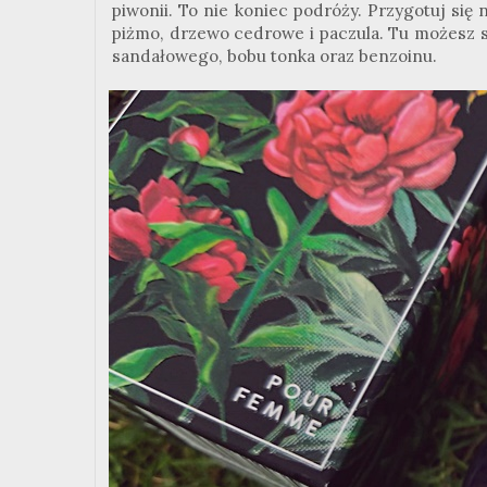
piwonii. To nie koniec podróży. Przygotuj się 
piżmo, drzewo cedrowe i paczula. Tu możesz s
sandałowego, bobu tonka oraz benzoinu.