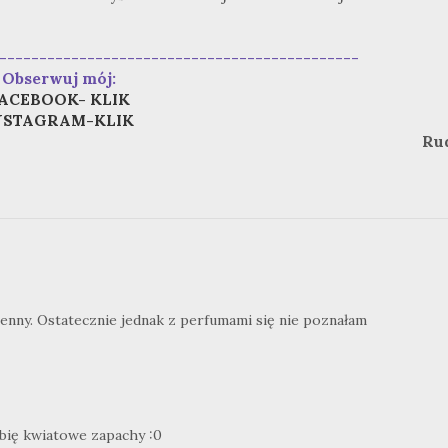
---------------------------------------------
Obserwuj mój:
ACEBOOK- KLIK
NSTAGRAM-KLIK
Ru
osenny. Ostatecznie jednak z perfumami się nie poznałam
ubię kwiatowe zapachy :0