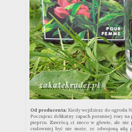
Od producenta:
Kiedy wejdziesz do ogrodu NO
Poczujesz delikatny zapach porannej rosy na 
pieprzu. Zawrócą ci nieco w głowie, ale nie
cudowniej być nie może, ze zdwojoną siłą p