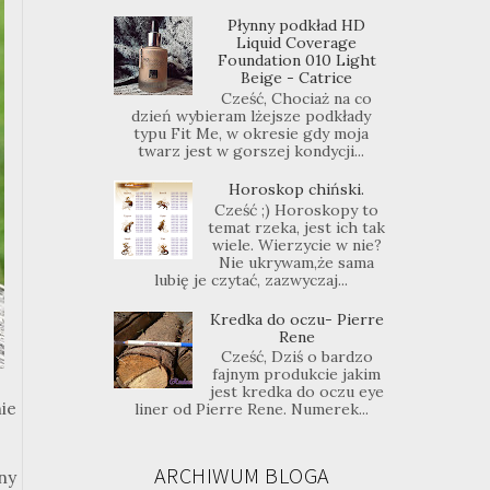
Płynny podkład HD
Liquid Coverage
Foundation 010 Light
Beige - Catrice
Cześć, Chociaż na co
dzień wybieram lżejsze podkłady
typu Fit Me, w okresie gdy moja
twarz jest w gorszej kondycji...
Horoskop chiński.
Cześć ;) Horoskopy to
temat rzeka, jest ich tak
wiele. Wierzycie w nie?
Nie ukrywam,że sama
lubię je czytać, zazwyczaj...
Kredka do oczu- Pierre
Rene
Cześć, Dziś o bardzo
fajnym produkcie jakim
jest kredka do oczu eye
ie
liner od Pierre Rene. Numerek...
ARCHIWUM BLOGA
ny