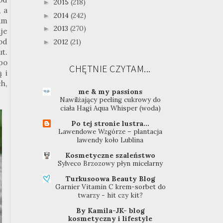
2015
(218)
►
 a
2014
(242)
►
am
2013
(270)
►
aje
 od
2012
(21)
►
t.
po
CHĘTNIE CZYTAM...
 i
h,
me & my passions
Nawilżający peeling cukrowy do
ciała Hagi Aqua Whisper (woda)
Po tej stronie lustra...
Lawendowe Wzgórze – plantacja
lawendy koło Lublina
Kosmetyczne szaleństwo
Sylveco Brzozowy płyn micelarny
Turkusoowa Beauty Blog
Garnier Vitamin C krem-sorbet do
twarzy - hit czy kit?
By Kamila-JK- blog
kosmetyczny i lifestyle