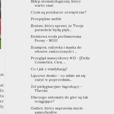
Sklep stomatologiczny, który
warto znać
Czym są potykacze zewnętrzne?
Przepiękne meble
Zestaw, który sprawi, że Twoje
paznokcie będą pięk...
Kwiatowa woda perfumowana
Peony - NOU
Szampon, odżywka i maska do
włosów zniszczonych i ...
Przegląd maseczkowy #13 - [Delia
Cosmetics, Cien, ...
Co i jak z windykacją?
am
Lipcowe denko - co udało mi się
zużyć w poprzednim...
st
Żel pielęgnacyjno-łagodzący -
do
Thermi
ata
Dlaczego automaty do gier są tak
re
wciągające?
dy
Gadżet, który usprawnia mycie
samochodów