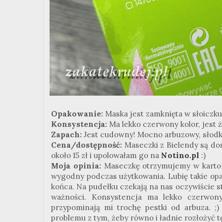
Opakowanie:
Maska jest zamknięta w słoiczku
Konsystencja:
Ma lekko czerwony kolor, jest 
Zapach:
Jest cudowny! Mocno arbuzowy, słodki
Cena/dostępność:
Maseczki z Bielendy są dos
około 15 zł i upolowałam go na
Notino.pl
:)
Moja opinia:
Maseczkę otrzymujemy w karton
wygodny podczas użytkowania. Lubię takie op
końca. Na pudełku czekają na nas oczywiście st
ważności. Konsystencja ma lekko czerwony 
przypominają mi trochę pestki od arbuza. ;)
problemu z tym, żeby równo i ładnie rozłożyć 