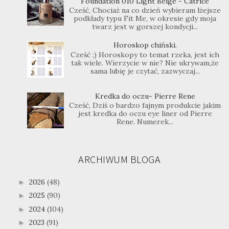
Foundation 010 Light Beige - Catrice
Cześć, Chociaż na co dzień wybieram lżejsze
podkłady typu Fit Me, w okresie gdy moja
twarz jest w gorszej kondycji...
Horoskop chiński.
Cześć ;) Horoskopy to temat rzeka, jest ich
tak wiele. Wierzycie w nie? Nie ukrywam,że
sama lubię je czytać, zazwyczaj...
Kredka do oczu- Pierre Rene
Cześć, Dziś o bardzo fajnym produkcie jakim
jest kredka do oczu eye liner od Pierre
Rene. Numerek...
ARCHIWUM BLOGA
2026
(48)
►
2025
(90)
►
2024
(104)
►
2023
(91)
►