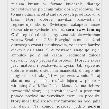
miałam kremu w formie kuleczek, dlatego
zdecydowanie polecam takie coś wypróbować, bo
to miła odmiana od standardowych produktów. To
krem, który dobrze nawilża, rozświetla i
regeneruje skórę. Świetnym zakupem może
okazać się oczywiście również
serum z witaminą
C
, dlatego do dzisiejszego zestawienia wybrałam
zestaw
Sesderma
C-Vit
. Przyglądam mu się już od
dłuższego czasu i nie ukrywam, że jestem bardzo
ciekawa działania.
:
) W zestawie znajduje się 5
ampułek po 2 ml każda. Producent zaleca
używanie tego preparatu osobom, których skóra
jest matowa i pozbawiona życia. Jak zapewne
dobrze wiecie, uwielbiam maseczki, dlatego nie
mogło ich zabraknąć i w tym zestawieniu. Tutaj
akurat mamy maskę rozświetlającą w płacie z
witaminą C z Holika Holika. Maseczka ma dobrze
rozświetlić skórę i ją zrewitalizować, a przy tym
pomóc pozbyć się wszelkich cieni. To produkt,
który może być stosowany zarówno na noc, jak i
na dzień. Na koniec jeszcze jedno
serum