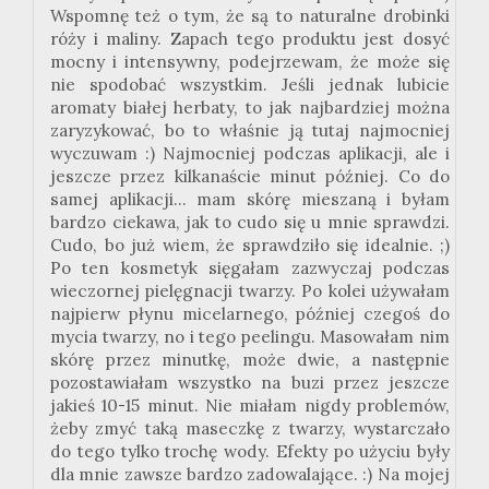
Wspomnę też o tym, że są to naturalne drobinki
róży i maliny. Zapach tego produktu jest dosyć
mocny i intensywny, podejrzewam, że może się
nie spodobać wszystkim. Jeśli jednak lubicie
aromaty białej herbaty, to jak najbardziej można
zaryzykować, bo to właśnie ją tutaj najmocniej
wyczuwam
:
) Najmocniej podczas aplikacji, ale i
jeszcze przez kilkanaście minut później. Co do
samej aplikacji... mam skórę mieszaną i byłam
bardzo ciekawa, jak to cudo się u mnie sprawdzi.
Cudo, bo już wiem, że sprawdziło się idealnie.
;
)
Po ten kosmetyk sięgałam zazwyczaj podczas
wieczornej pielęgnacji twarzy. Po kolei używałam
najpierw płynu micelarnego, później czegoś do
mycia twarzy, no i tego peelingu. Masowałam nim
skórę przez minutkę, może dwie, a następnie
pozostawiałam wszystko na buzi przez jeszcze
jakieś 10-15 minut. Nie miałam nigdy problemów,
żeby zmyć taką maseczkę z twarzy, wystarczało
do tego tylko trochę wody. Efekty po użyciu były
dla mnie zawsze bardzo zadowalające.
:
) Na mojej