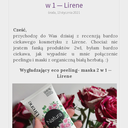
w 1 — Lirene
środa, 13 stycznia 2021
Cześć,
przychodzę do Was dzisiaj z recenzją bardzo
ciekawego kosmetyku z
Lirene
. Chociaż nie
jestem fanką produktów
2w1
, byłam bardzo
ciekawa, jak wypadnie u mnie połączenie
peelingu i maski z organiczną białą herbatą.
:
)
Wygładzający eco peeling- maska 2 w 1 —
Lirene