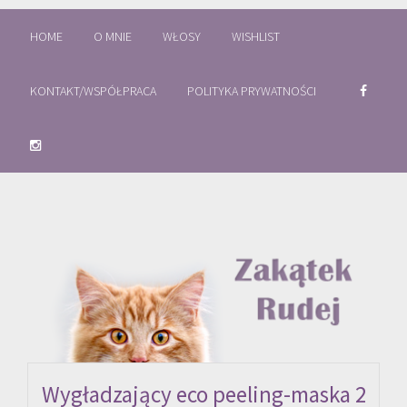
HOME
O MNIE
WŁOSY
WISHLIST
KONTAKT/WSPÓŁPRACA
POLITYKA PRYWATNOŚCI
Wygładzający eco peeling-maska 2