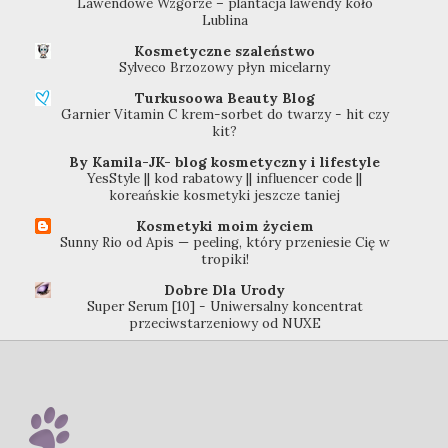
Lawendowe Wzgórze – plantacja lawendy koło
Lublina
Kosmetyczne szaleństwo
Sylveco Brzozowy płyn micelarny
Turkusoowa Beauty Blog
Garnier Vitamin C krem-sorbet do twarzy - hit czy
kit?
By Kamila-JK- blog kosmetyczny i lifestyle
YesStyle || kod rabatowy || influencer code ||
koreańskie kosmetyki jeszcze taniej
Kosmetyki moim życiem
Sunny Rio od Apis — peeling, który przeniesie Cię w
tropiki!
Dobre Dla Urody
Super Serum [10] - Uniwersalny koncentrat
przeciwstarzeniowy od NUXE