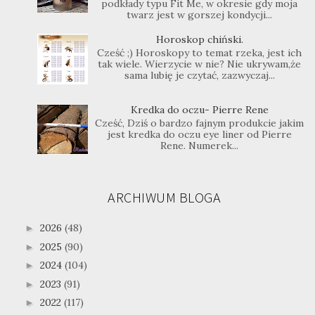
podkłady typu Fit Me, w okresie gdy moja
twarz jest w gorszej kondycji...
Horoskop chiński.
Cześć ;) Horoskopy to temat rzeka, jest ich
tak wiele. Wierzycie w nie? Nie ukrywam,że
sama lubię je czytać, zazwyczaj...
Kredka do oczu- Pierre Rene
Cześć, Dziś o bardzo fajnym produkcie jakim
jest kredka do oczu eye liner od Pierre
Rene. Numerek...
ARCHIWUM BLOGA
2026
(48)
►
2025
(90)
►
2024
(104)
►
2023
(91)
►
2022
(117)
►