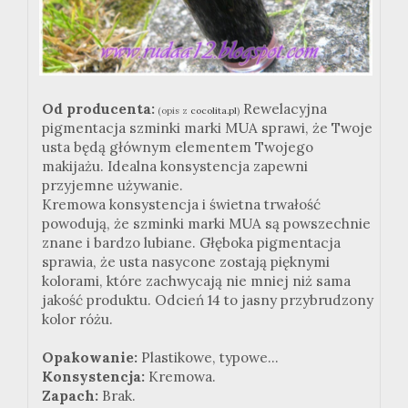
Od producenta:
Rewelacyjna
(opis z
cocolita.pl
)
pigmentacja szminki marki MUA sprawi, że Twoje
usta będą głównym elementem Twojego
makijażu. Idealna konsystencja zapewni
przyjemne używanie.
Kremowa konsystencja i świetna trwałość
powodują, że szminki marki MUA są powszechnie
znane i bardzo lubiane. Głęboka pigmentacja
sprawia, że usta nasycone zostają pięknymi
kolorami, które zachwycają nie mniej niż sama
jakość produktu. Odcień 14 to jasny przybrudzony
kolor różu.
Opakowanie:
Plastikowe, typowe...
Konsystencja:
Kremowa.
Zapach:
Brak.