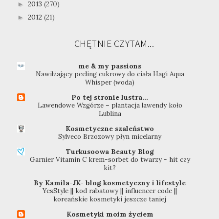
2013
(270)
►
2012
(21)
►
CHĘTNIE CZYTAM...
me & my passions
Nawilżający peeling cukrowy do ciała Hagi Aqua
Whisper (woda)
Po tej stronie lustra...
Lawendowe Wzgórze – plantacja lawendy koło
Lublina
Kosmetyczne szaleństwo
Sylveco Brzozowy płyn micelarny
Turkusoowa Beauty Blog
Garnier Vitamin C krem-sorbet do twarzy - hit czy
kit?
By Kamila-JK- blog kosmetyczny i lifestyle
YesStyle || kod rabatowy || influencer code ||
koreańskie kosmetyki jeszcze taniej
Kosmetyki moim życiem