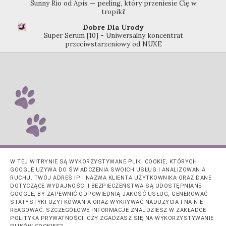
Sunny Rio od Apis — peeling, który przeniesie Cię w
tropiki!
Dobre Dla Urody
Super Serum [10] - Uniwersalny koncentrat
przeciwstarzeniowy od NUXE
W TEJ WITRYNIE SĄ WYKORZYSTYWANE PLIKI COOKIE, KTÓRYCH
GOOGLE UŻYWA DO ŚWIADCZENIA SWOICH USŁUG I ANALIZOWANIA
RUCHU. TWÓJ ADRES IP I NAZWA KLIENTA UŻYTKOWNIKA ORAZ DANE
DOTYCZĄCE WYDAJNOŚCI I BEZPIECZEŃSTWA SĄ UDOSTĘPNIANE
GOOGLE, BY ZAPEWNIĆ ODPOWIEDNIĄ JAKOŚĆ USŁUG, GENEROWAĆ
STATYSTYKI UŻYTKOWANIA ORAZ WYKRYWAĆ NADUŻYCIA I NA NIE
REAGOWAĆ. SZCZEGÓŁOWE INFORMACJE ZNAJDZIESZ W ZAKŁADCE
POLITYKA PRYWATNOŚCI. CZY ZGADZASZ SIĘ NA WYKORZYSTYWANIE