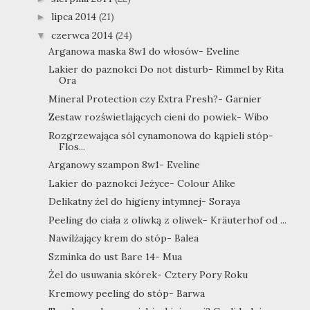
lipca 2014
(21)
►
czerwca 2014
(24)
▼
Arganowa maska 8w1 do włosów- Eveline
Lakier do paznokci Do not disturb- Rimmel by Rita
Ora
Mineral Protection czy Extra Fresh?- Garnier
Zestaw rozświetlających cieni do powiek- Wibo
Rozgrzewająca sól cynamonowa do kąpieli stóp-
Flos...
Arganowy szampon 8w1- Eveline
Lakier do paznokci Jeżyce- Colour Alike
Delikatny żel do higieny intymnej- Soraya
Peeling do ciała z oliwką z oliwek- Kräuterhof od ...
Nawilżający krem do stóp- Balea
Szminka do ust Bare 14- Mua
Żel do usuwania skórek- Cztery Pory Roku
Kremowy peeling do stóp- Barwa