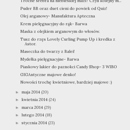
Troche srebra na niebieskiej mazi? Czyli kolejny m...
Puder BB oraz duet cieni do powiek od Quiz!
Olej arganowy- Manufaktura Apteczna
Krem pielęgnacyjny do rąk- Barwa
Maska z olejkiem arganowym do włosów.
Tusz do rzęs Lovely Curling Pump Up i kredka z
Astor.
Maseczka do twarzy z Balei!
Mydełka pielęgnacyjne- Barwa
Piaskowy lakier do paznokci Candy Shop- 3 WIBO
GIGAntyczne majowe denko!
Nowości trochę kwietniowe, bardziej majowe :)
maja 2014
(20)
►
kwietnia 2014
(24)
►
marca 2014
(29)
►
lutego 2014
(18)
►
stycznia 2014
(23)
►