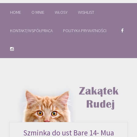
HOME
O MNIE
WŁOSY
WISHLIST
KONTAKT/WSPÓŁPRACA
POLITYKA PRYWATNOŚCI
Szminka do ust Bare 14- Mua