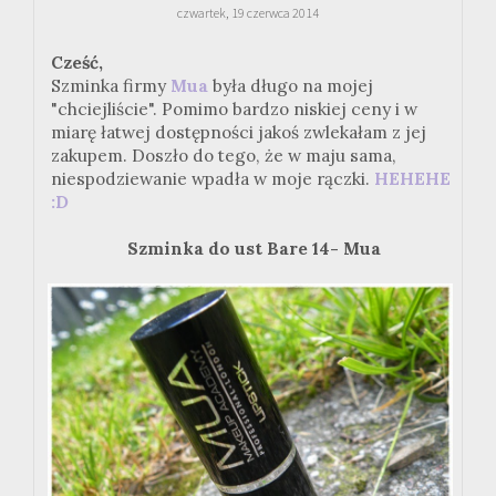
czwartek, 19 czerwca 2014
Cześć,
Szminka firmy
Mua
była długo na mojej
"chciejliście". Pomimo bardzo niskiej ceny i w
miarę łatwej dostępności jakoś zwlekałam z jej
zakupem. Doszło do tego, że w maju sama,
niespodziewanie wpadła w moje rączki.
HEHEHE
:D
Szminka do ust Bare 14- Mua