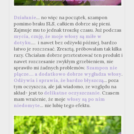
Działanie
... no więc na początek, szampon
pomimo braku SLS, całkiem dobrze się pieni.
Zajmuje mu to jednak troszkę czasu. Już podczas
mycia, czuję, że moje włosy są miłe w
dotyku
.... i nawet bez odżywki później, bardzo
łatwo je rozczesać. Zresztą, próbowałam tak kilka
razy. Chciałam dobrze przetestować ten produkt i
nawet rozczesanie zwykłym grzebieniem, nie
sprawiło mi żadnych problemów.
Szampon nie
plącze.... a dodatkowo dobrze wygładza włosy
.
O
dżywia i sprawia, że bardzo błyszczą
... poza
tym oczyszcza, ale jak wiadomo, ze względu na
skład- jest to
delikatne oczyszczanie.
Czasem
mam wrażenie, że moje
włosy są po nim
niedomyte
... nie lubię tego efektu.