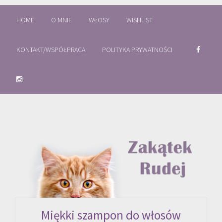
HOME
O MNIE
WŁOSY
WISHLIST
KONTAKT/WSPÓŁPRACA
POLITYKA PRYWATNOŚCI
Miękki szampon do włosów