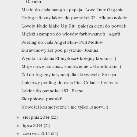
Garnier
Masło do ciała mango i papaja- Love 2mix Organic
Holograficzny lakier do paznokci 02- Allepaznokcie
Lovely, Nude Make Up Kit- paletka cieni do powiek
Miękki szampon do włosów farbowanych- Agafii
Peeling do ciała Angel Skin- Full Mellow
Żurawinowy żel pod prysznic- Joanna
Wyniki rozdania ShinyBoxa+ kolejny konkurs :)
Moje nowe ubrania... zamówienie z Goodlookin :)
Żel do higieny intymnej dla aktywnych- Soraya
Cukrowy peeling do ciała Pina Colada- Perfecta
Lakier do paznokci 183- Paese
Sierpniowe pustaki!
Nowości kosmetyczne i nie tylko...znowu :)
sierpnia 2014
(22)
►
lipca 2014
(21)
►
czerwca 2014
(24)
►