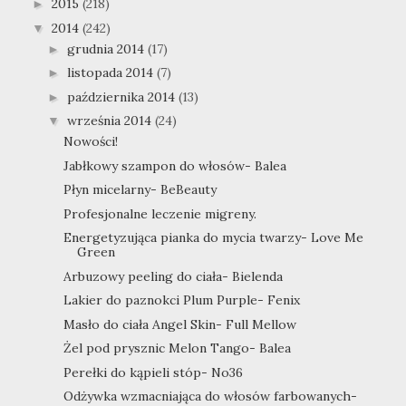
2015
(218)
►
2014
(242)
▼
grudnia 2014
(17)
►
listopada 2014
(7)
►
października 2014
(13)
►
września 2014
(24)
▼
Nowości!
Jabłkowy szampon do włosów- Balea
Płyn micelarny- BeBeauty
Profesjonalne leczenie migreny.
Energetyzująca pianka do mycia twarzy- Love Me
Green
Arbuzowy peeling do ciała- Bielenda
Lakier do paznokci Plum Purple- Fenix
Masło do ciała Angel Skin- Full Mellow
Żel pod prysznic Melon Tango- Balea
Perełki do kąpieli stóp- No36
Odżywka wzmacniająca do włosów farbowanych-