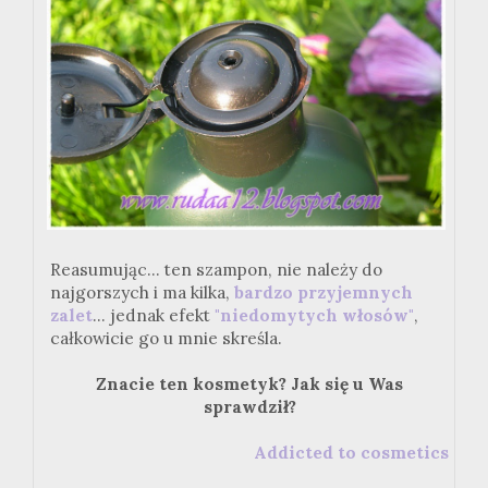
Reasumując... ten szampon, nie należy do
najgorszych i ma kilka,
bardzo przyjemnych
zalet
... jednak efekt
"niedomytych włosów"
,
całkowicie go u mnie skreśla.
Znacie ten kosmetyk? Jak się u Was
sprawdził?
Addicted to cosmetics