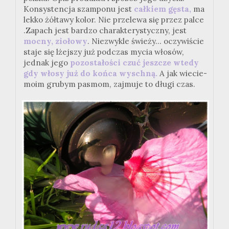
Konsystencja szamponu jest
całkiem gęsta,
ma
lekko żółtawy kolor. Nie przelewa się przez palce
.Zapach jest bardzo charakterystyczny, jest
mocny, ziołowy
. Niezwykle świeży... oczywiście
staje się lżejszy już podczas mycia włosów,
jednak jego
pozostałości czuć jeszcze wtedy
gdy włosy już do końca wyschną.
A jak wiecie-
moim grubym pasmom, zajmuje to długi czas.