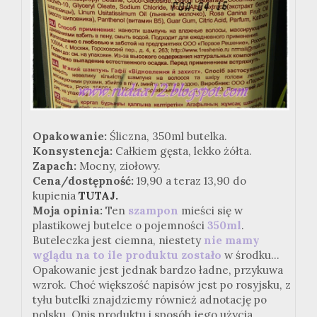
Opakowanie:
Śliczna, 350ml butelka.
Konsystencja:
Całkiem gęsta, lekko żółta.
Zapach:
Mocny, ziołowy.
Cena/dostępność:
19,90 a teraz 13,90 do
kupienia
TUTAJ.
Moja opinia:
Ten
szampon
mieści się w
plastikowej butelce o pojemności
350ml
.
Buteleczka jest ciemna, niestety
nie mamy
wglądu na to ile produktu zostało
w środku...
Opakowanie jest jednak bardzo ładne, przykuwa
wzrok. Choć większość napisów jest po rosyjsku, z
tyłu butelki znajdziemy również adnotację po
polsku. Opis produktu i sposób jego użycia.