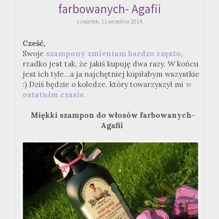
farbowanych- Agafii
czwartek, 11 września 2014
Cześć,
Swoje
szampony zmieniam bardzo często
,
rzadko jest tak, że jakiś kupuję dwa razy. W końcu
jest ich tyle...a ja najchętniej kupiłabym wszystkie
:) Dziś będzie o koledze, który towarzyszył mi
w
ostatnim czasie.
Miękki szampon do włosów farbowanych-
Agafii