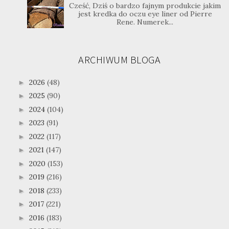
Cześć, Dziś o bardzo fajnym produkcie jakim
jest kredka do oczu eye liner od Pierre
Rene. Numerek...
ARCHIWUM BLOGA
2026
(48)
►
2025
(90)
►
2024
(104)
►
2023
(91)
►
2022
(117)
►
2021
(147)
►
2020
(153)
►
2019
(216)
►
2018
(233)
►
2017
(221)
►
2016
(183)
►