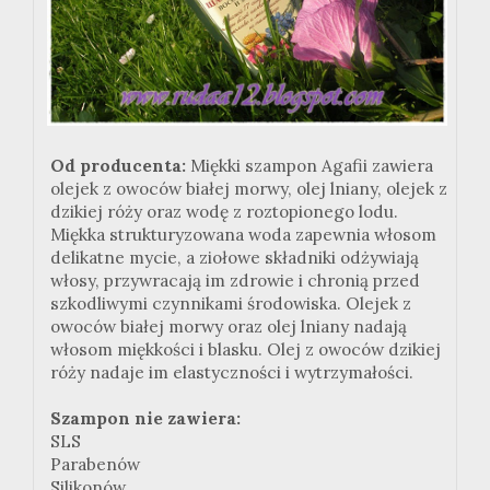
Od producenta:
Miękki szampon Agafii zawiera
olejek z owoców białej morwy, olej lniany, olejek z
dzikiej róży oraz wodę z roztopionego lodu.
Miękka strukturyzowana woda zapewnia włosom
delikatne mycie, a ziołowe składniki odżywiają
włosy, przywracają im zdrowie i chronią przed
szkodliwymi czynnikami środowiska. Olejek z
owoców białej morwy oraz olej lniany nadają
włosom miękkości i blasku. Olej z owoców dzikiej
róży nadaje im elastyczności i wytrzymałości.
Szampon nie zawiera:
SLS
Parabenów
Silikonów