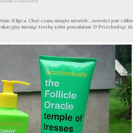
iedziałek, 1 września 2014
m 31 lipca. Choć czasu minęło niewiele...nowości jest całki
 wakacyjny miesiąc trochę sobie poszalałam :D Przechodząc d