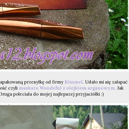
zapakowaną przesyłkę od firmy
Rimmel
. Udało mi się załapać
ość czyli
maskara Wondeful z olejkiem arganowym.
Jak
ruga poleciała do mojej najlepszej przyjaciółki :)