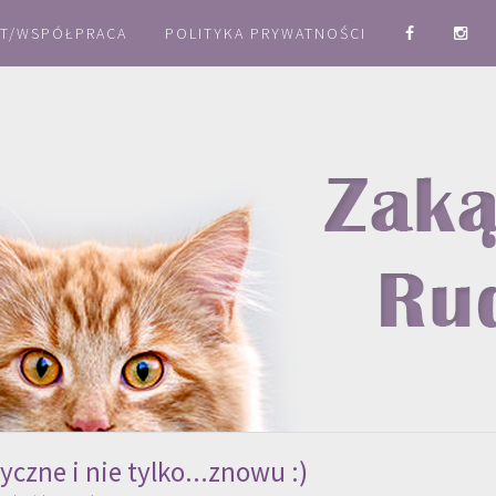
T/WSPÓŁPRACA
POLITYKA PRYWATNOŚCI
czne i nie tylko...znowu :)