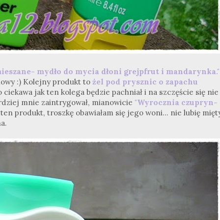
mieszane- mydło do mycia dłoni grejpfrut i mandarynka."
howy :) Kolejny produkt to
żel pod prysznic o zapachu
ciekawa jak ten kolega będzie pachniał i na szczęście się nie
ardziej mnie zaintrygował, mianowicie
"Wyrocznia czupryn-
 ten produkt, troszkę obawiałam się jego woni... nie lubię mięty
a.