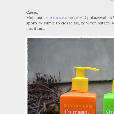
pon
Cześć,
Moje ostatnie
nowe smakołyki
pokazywałam Wa
sporo. W sumie to ciesze się, że w ten ostatni
meritum...