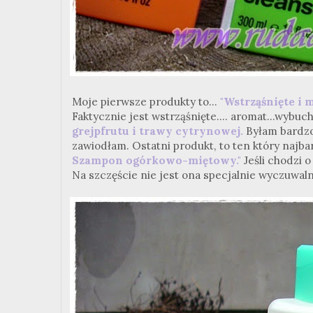
Moje pierwsze produkty to...
"Wstrząśnięte i 
Faktycznie jest wstrząśnięte.... aromat...wybuc
grejpfrutu i trawy cytrynowej.
Byłam bardzo 
zawiodłam. Ostatni produkt, to ten który najb
Szampon ogórkowo-miętowy."
Jeśli chodzi o
Na szczęście nie jest ona specjalnie wyczuwaln