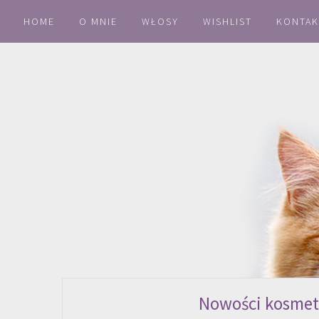
HOME
O MNIE
WŁOSY
WISHLIST
KONTAK
Nowości kosmety