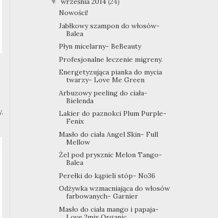
września 2014
(24)
▼
Nowości!
Jabłkowy szampon do włosów-
Balea
Płyn micelarny- BeBeauty
Profesjonalne leczenie migreny.
Energetyzująca pianka do mycia
twarzy- Love Me Green
Arbuzowy peeling do ciała-
Bielenda
.
Lakier do paznokci Plum Purple-
Fenix
Masło do ciała Angel Skin- Full
Mellow
Żel pod prysznic Melon Tango-
Balea
Perełki do kąpieli stóp- No36
Odżywka wzmacniająca do włosów
farbowanych- Garnier
Masło do ciała mango i papaja-
Love 2mix Organic