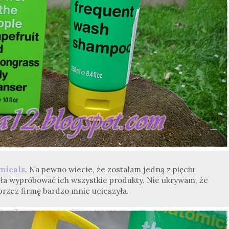
micals
. Na pewno wiecie, że zostałam jedną z pięciu
ła wypróbować ich wszystkie produkty. Nie ukrywam, że
przez firmę bardzo mnie ucieszyła.