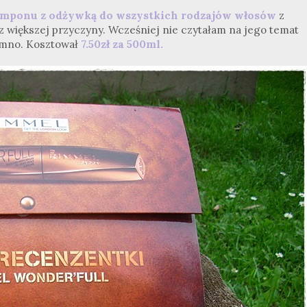
amponu z odżywką do wszystkich rodzajów włosów
z
z większej przyczyny. Wcześniej nie czytałam na jego temat
iemno. Kosztował
7.50zł za 500ml.