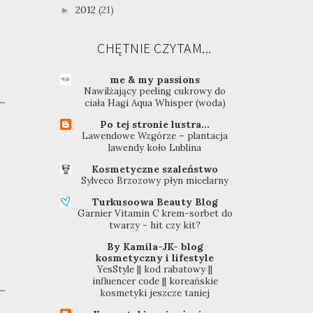
2012
(21)
►
CHĘTNIE CZYTAM...
me & my passions
Nawilżający peeling cukrowy do
ciała Hagi Aqua Whisper (woda)
Po tej stronie lustra...
Lawendowe Wzgórze – plantacja
lawendy koło Lublina
Kosmetyczne szaleństwo
Sylveco Brzozowy płyn micelarny
Turkusoowa Beauty Blog
Garnier Vitamin C krem-sorbet do
twarzy - hit czy kit?
By Kamila-JK- blog
kosmetyczny i lifestyle
YesStyle || kod rabatowy ||
influencer code || koreańskie
kosmetyki jeszcze taniej