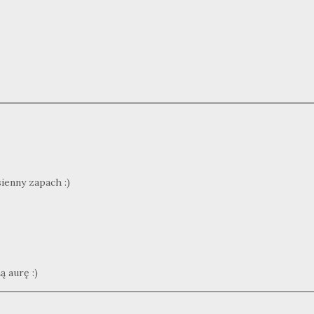
sienny zapach :)
 aurę :)