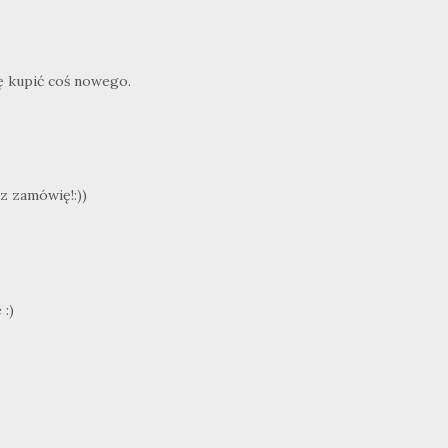
ę kupić coś nowego.
z zamówię!:))
 :)