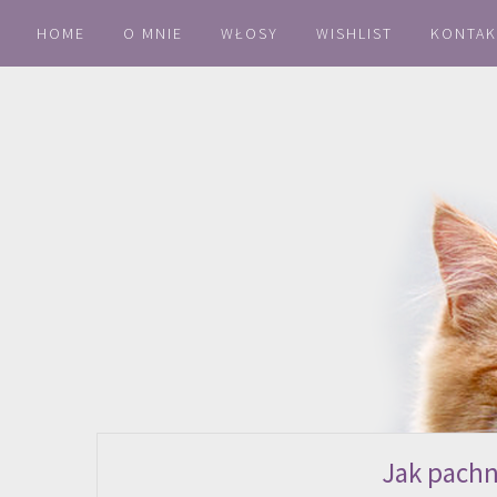
HOME
O MNIE
WŁOSY
WISHLIST
KONTAK
Jak pachn