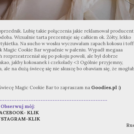
oprzednik. Lubię takie połączenia jakie reklamował producent
doba. Wizualnie tarta prezentuje się całkiem ok. Żółty, lekko
etykietka. Na sucho w wosku wyczuwałam zapach kokosu i toffi
jak Magic Cookie Bar wypadnie w paleniu. Wypadł megaaa
 rozprzestrzeniał się po pokoju powoli, ale był dobrze
kao, jakby kokosanek i czekolady <3 Ogólnie przyjemny,
, ale na dużą świecę się nie skuszę bo obawiam się, że mogła
ą świecę Magic Cookie Bar to zapraszam na
Goodies.pl :)
---------------------------------------------
Obserwuj mój:
ACEBOOK- KLIK
NSTAGRAM-KLIK
Ru