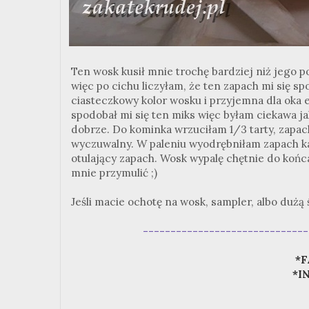
Ten wosk kusił mnie trochę bardziej niż jego p
więc po cichu liczyłam, że ten zapach mi się spo
ciasteczkowy kolor wosku i przyjemna dla oka 
spodobał mi się ten miks więc byłam ciekawa 
dobrze. Do kominka wrzuciłam 1/3 tarty, zapach
wyczuwalny. W paleniu wyodrębniłam zapach ka
otulający zapach. Wosk wypalę chętnie do końca
mnie przymulić ;)
Jeśli macie ochotę na wosk, sampler, albo duż
------------------------------
*F
*I