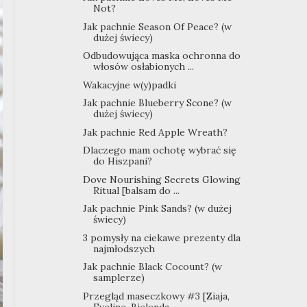
Not?
Jak pachnie Season Of Peace? (w
dużej świecy)
Odbudowująca maska ochronna do
włosów osłabionych ...
Wakacyjne w(y)padki
Jak pachnie Blueberry Scone? (w
dużej świecy)
Jak pachnie Red Apple Wreath?
Dlaczego mam ochotę wybrać się
do Hiszpani?
Dove Nourishing Secrets Glowing
Ritual [balsam do ...
Jak pachnie Pink Sands? (w dużej
świecy)
3 pomysły na ciekawe prezenty dla
najmłodszych
Jak pachnie Black Cocount? (w
samplerze)
Przegląd maseczkowy #3 [Ziaja,
Eveline, Bielenda, ...