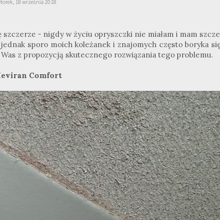
torek, 18 września 2018
ę szczerze - nigdy w życiu opryszczki nie miałam i mam szcz
j jednak sporo moich koleżanek i znajomych często boryka się
 Was z propozycją skutecznego rozwiązania tego problemu.
eviran Comfort