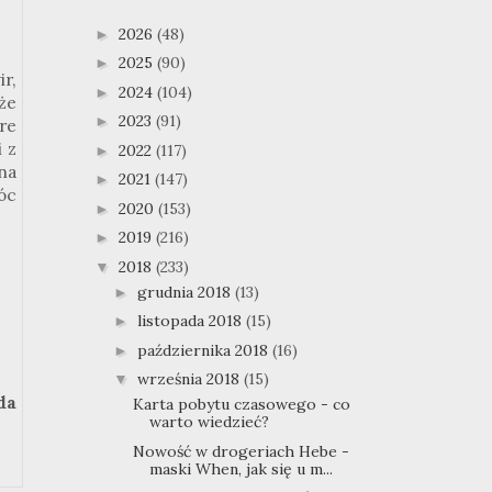
2026
(48)
►
2025
(90)
►
r,
2024
(104)
►
że
2023
(91)
►
re
 z
2022
(117)
►
na
2021
(147)
►
óc
2020
(153)
►
2019
(216)
►
2018
(233)
▼
grudnia 2018
(13)
►
listopada 2018
(15)
►
października 2018
(16)
►
września 2018
(15)
▼
da
Karta pobytu czasowego - co
warto wiedzieć?
Nowość w drogeriach Hebe -
maski When, jak się u m...