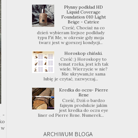
Płynny podkład HD
Liquid Coverage
Foundation 010 Light
Beige - Catrice
Cześć, Chociaż na co
dzień wybieram lżejsze podkłady
typu Fit Me, w okresie gdy moja
twarz jest w gorszej kondycji...
Horoskop chiński.
Cześć ;) Horoskopy to
temat rzeka, jest ich tak
wiele. Wierzycie w nie?
Nie ukrywam,że sama
lubię je czytać, zazwyczaj...
Kredka do oczu- Pierre
Rene
Cześć, Dziś o bardzo
fajnym produkcie jakim
jest kredka do oczu eye
 -
liner od Pierre Rene. Numerek...
lko
y w
ARCHIWUM BLOGA