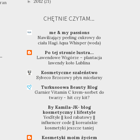
2012
(21)
►
ran
CHĘTNIE CZYTAM...
me & my passions
Nawilżający peeling cukrowy do
ciała Hagi Aqua Whisper (woda)
Po tej stronie lustra...
Lawendowe Wzgórze – plantacja
lawendy koło Lublina
Kosmetyczne szaleństwo
Sylveco Brzozowy płyn micelarny
Turkusoowa Beauty Blog
Garnier Vitamin C krem-sorbet do
twarzy - hit czy kit?
By Kamila-JK- blog
kosmetyczny i lifestyle
YesStyle || kod rabatowy ||
influencer code || koreańskie
kosmetyki jeszcze taniej
Kosmetyki moim życiem