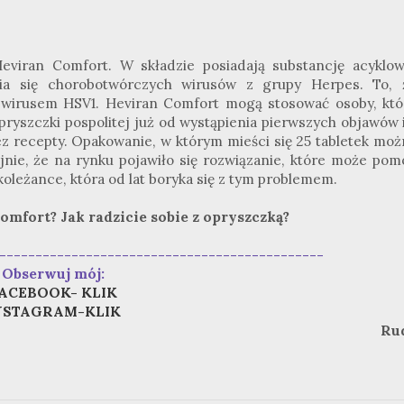
eviran Comfort. W składzie posiadają substancję acyklowi
ia się chorobotwórczych wirusów z grupy Herpes. To, 
 wirusem HSV1. Heviran Comfort mogą stosować osoby, któ
ryszczki pospolitej już od wystąpienia pierwszych objawów i
 recepty. Opakowanie, w którym mieści się 25 tabletek moż
jnie, że na rynku pojawiło się rozwiązanie, które może pom
koleżance, która od lat boryka się z tym problemem.
omfort? Jak radzicie sobie z opryszczką?
---------------------------------------------
Obserwuj mój:
ACEBOOK- KLIK
NSTAGRAM-KLIK
Ru