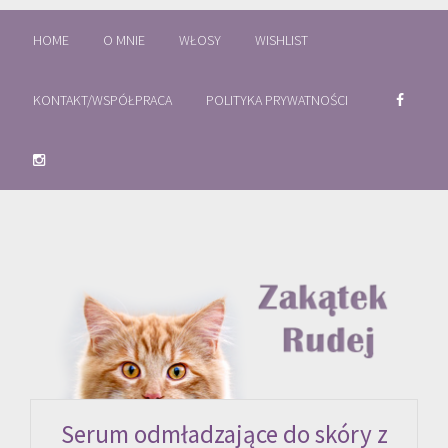
HOME
O MNIE
WŁOSY
WISHLIST
KONTAKT/WSPÓŁPRACA
POLITYKA PRYWATNOŚCI
Serum odmładzające do skóry z