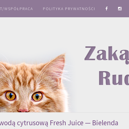
T/WSPÓŁPRACA
POLITYKA PRYWATNOŚCI
wodą cytrusową Fresh Juice — Bielenda