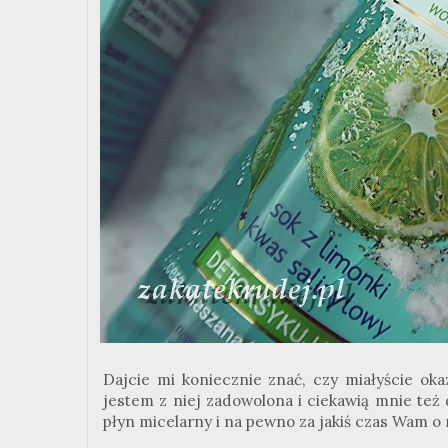
Dajcie mi koniecznie znać, czy miałyście oka
jestem z niej zadowolona i ciekawią mnie te
płyn micelarny i na pewno za jakiś czas Wam o 