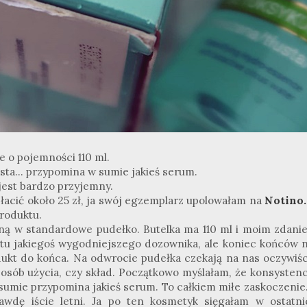
e o pojemności 110 ml.
gęsta... przypomina w sumie jakieś serum.
est bardzo przyjemny.
acić około 25 zł, ja swój egzemplarz upolowałam na
Notino.
produktu.
ą w standardowe pudełko. Butelka ma 110 ml i moim zdani
mi tu jakiegoś wygodniejszego dozownika, ale koniec końców n
ukt do końca. Na odwrocie pudełka czekają na nas oczywiśc
posób użycia, czy skład. Początkowo myślałam, że konsystenc
w sumie przypomina jakieś serum. To całkiem miłe zaskoczenie.
awdę iście letni. Ja po ten kosmetyk sięgałam w ostatni