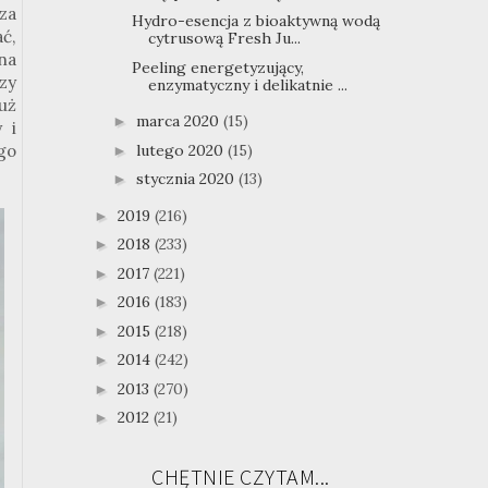
za
Hydro-esencja z bioaktywną wodą
ć,
cytrusową Fresh Ju...
na
Peeling energetyzujący,
rzy
enzymatyczny i delikatnie ...
uż
marca 2020
(15)
►
 i
go
lutego 2020
(15)
►
stycznia 2020
(13)
►
2019
(216)
►
2018
(233)
►
2017
(221)
►
2016
(183)
►
2015
(218)
►
2014
(242)
►
2013
(270)
►
2012
(21)
►
CHĘTNIE CZYTAM...