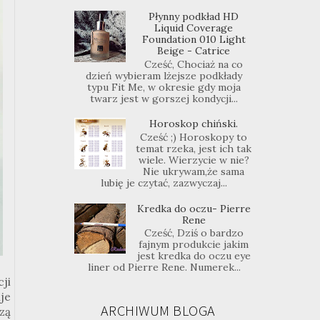
Płynny podkład HD
Liquid Coverage
Foundation 010 Light
Beige - Catrice
Cześć, Chociaż na co
dzień wybieram lżejsze podkłady
typu Fit Me, w okresie gdy moja
twarz jest w gorszej kondycji...
Horoskop chiński.
Cześć ;) Horoskopy to
temat rzeka, jest ich tak
wiele. Wierzycie w nie?
Nie ukrywam,że sama
lubię je czytać, zazwyczaj...
Kredka do oczu- Pierre
Rene
Cześć, Dziś o bardzo
fajnym produkcie jakim
jest kredka do oczu eye
liner od Pierre Rene. Numerek...
ji
je
ARCHIWUM BLOGA
zą