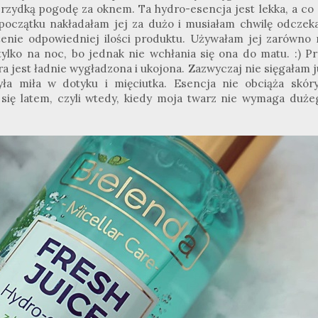
rzydką pogodę za oknem. Ta hydro-esencja jest lekka, a co 
 początku nakładałam jej za dużo i musiałam chwilę odczeka
enie odpowiedniej ilości produktu. Używałam jej zarówno 
ż tylko na noc, bo jednak nie wchłania się ona do matu.
:
) P
 jest ładnie wygładzona i ukojona. Zazwyczaj nie sięgałam j
ła miła w dotyku i mięciutka. Esencja nie obciąża skóry
 się latem, czyli wtedy, kiedy moja twarz nie wymaga duże