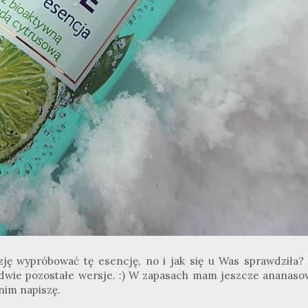
zję wypróbować tę esencję, no i jak się u Was sprawdziła? 
ż dwie pozostałe wersje. :) W zapasach mam jeszcze ananaso
nim napiszę.