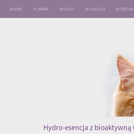
HOME
O MNIE
WŁOSY
WISHLIST
KONTAK
Hydro-esencja z bioaktywną 