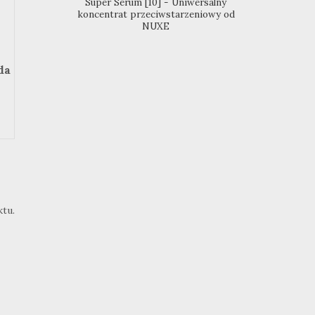
Super Serum [10] - Uniwersalny
koncentrat przeciwstarzeniowy od
NUXE
da
tu.