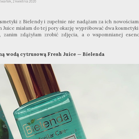
zwartek, 2 kwietnia 2020
osmetyki z
Bielendy
i zupełnie nie nadążam za ich nowościami.
h
Juice
miałam do tej pory okazję wypróbować dwa kosmetyki
, zanim zdążyłam zrobić zdjęcia, a o wspomnianej esencj
ą wodą cytrusową Fresh Juice — Bielenda