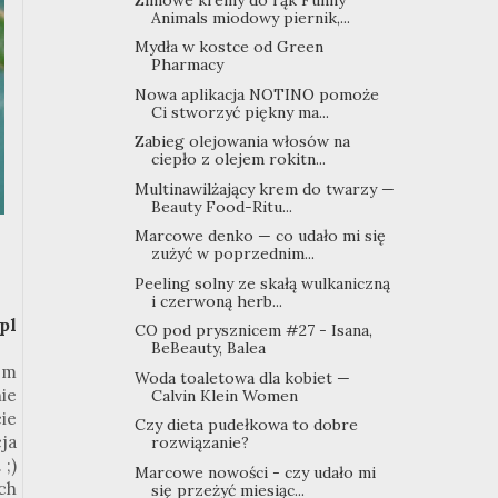
Animals miodowy piernik,...
Mydła w kostce od Green
Pharmacy
Nowa aplikacja NOTINO pomoże
Ci stworzyć piękny ma...
Zabieg olejowania włosów na
ciepło z olejem rokitn...
Multinawilżający krem do twarzy —
Beauty Food-Ritu...
Marcowe denko — co udało mi się
zużyć w poprzednim...
Peeling solny ze skałą wulkaniczną
i czerwoną herb...
pl
CO pod prysznicem #27 - Isana,
BeBeauty, Balea
em
Woda toaletowa dla kobiet —
ie
Calvin Klein Women
ie
Czy dieta pudełkowa to dobre
ja
rozwiązanie?
 ;)
Marcowe nowości - czy udało mi
ch
się przeżyć miesiąc...