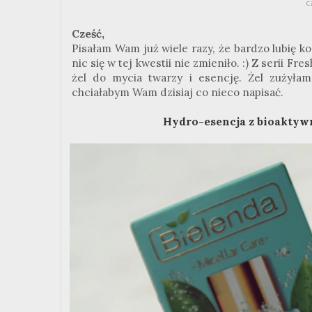
c
Cześć,
Pisałam Wam już wiele razy, że bardzo lubię k
nic się w tej kwestii nie zmieniło.
:
) Z serii
Fres
żel do mycia twarzy i esencję. Żel zużyłam
chciałabym Wam dzisiaj co nieco napisać.
Hydro-esencja z bioaktywn