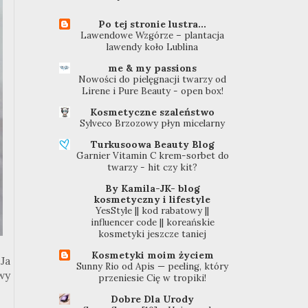
Po tej stronie lustra...
Lawendowe Wzgórze – plantacja
lawendy koło Lublina
me & my passions
Nowości do pielęgnacji twarzy od
Lirene i Pure Beauty - open box!
Kosmetyczne szaleństwo
Sylveco Brzozowy płyn micelarny
Turkusoowa Beauty Blog
Garnier Vitamin C krem-sorbet do
twarzy - hit czy kit?
By Kamila-JK- blog
kosmetyczny i lifestyle
YesStyle || kod rabatowy ||
influencer code || koreańskie
kosmetyki jeszcze taniej
Kosmetyki moim życiem
Ja
Sunny Rio od Apis — peeling, który
wy
przeniesie Cię w tropiki!
Dobre Dla Urody