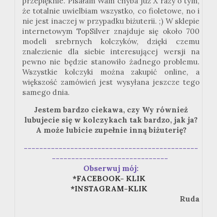
przepięknie. Pisałam Wam chyba już X razy o tym,
że totalnie uwielbiam wszystko, co fioletowe, no i
nie jest inaczej w przypadku biżuterii.
;
) W sklepie
internetowym TopSilver znajduje się około 700
modeli srebrnych kolczyków, dzięki czemu
znalezienie dla siebie interesującej wersji na
pewno nie będzie stanowiło żadnego problemu.
Wszystkie kolczyki można zakupić online, a
większość zamówień jest wysyłana jeszcze tego
samego dnia.
Jestem bardzo ciekawa, czy Wy również
lubujecie się w kolczykach tak bardzo, jak ja?
A może lubicie zupełnie inną biżuterię?
---------------------------------------------
------------------------------
Obserwuj mój:
*FACEBOOK- KLIK
*INSTAGRAM-KLIK
Ruda