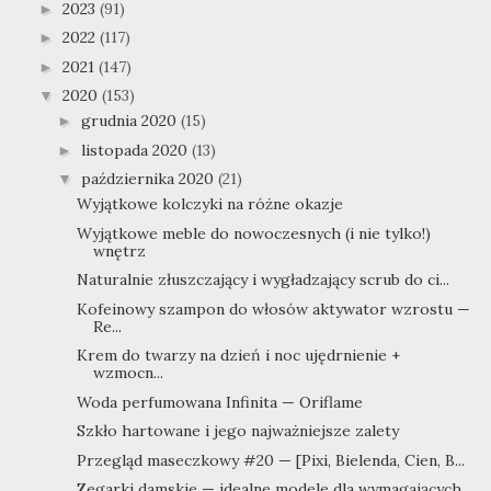
2023
(91)
►
2022
(117)
►
2021
(147)
►
2020
(153)
▼
grudnia 2020
(15)
►
listopada 2020
(13)
►
października 2020
(21)
▼
Wyjątkowe kolczyki na różne okazje
Wyjątkowe meble do nowoczesnych (i nie tylko!)
wnętrz
Naturalnie złuszczający i wygładzający scrub do ci...
Kofeinowy szampon do włosów aktywator wzrostu —
Re...
Krem do twarzy na dzień i noc ujędrnienie +
wzmocn...
Woda perfumowana Infinita — Oriflame
Szkło hartowane i jego najważniejsze zalety
Przegląd maseczkowy #20 — [Pixi, Bielenda, Cien, B...
Zegarki damskie — idealne modele dla wymagających