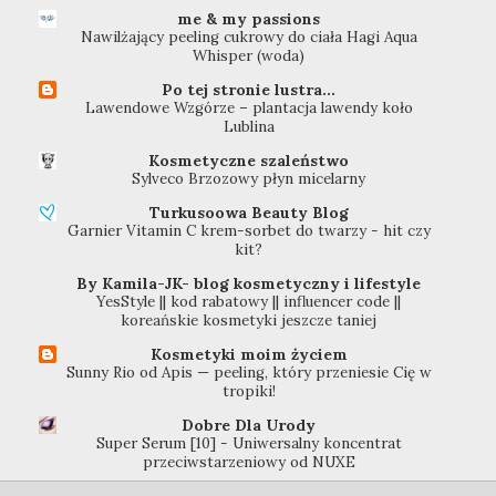
me & my passions
Nawilżający peeling cukrowy do ciała Hagi Aqua
Whisper (woda)
Po tej stronie lustra...
Lawendowe Wzgórze – plantacja lawendy koło
Lublina
Kosmetyczne szaleństwo
Sylveco Brzozowy płyn micelarny
Turkusoowa Beauty Blog
Garnier Vitamin C krem-sorbet do twarzy - hit czy
kit?
By Kamila-JK- blog kosmetyczny i lifestyle
YesStyle || kod rabatowy || influencer code ||
koreańskie kosmetyki jeszcze taniej
Kosmetyki moim życiem
Sunny Rio od Apis — peeling, który przeniesie Cię w
tropiki!
Dobre Dla Urody
Super Serum [10] - Uniwersalny koncentrat
przeciwstarzeniowy od NUXE