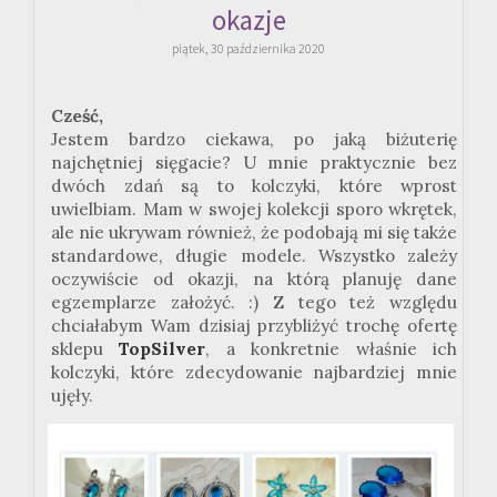
okazje
piątek, 30 października 2020
Cześć,
Jestem bardzo ciekawa, po jaką biżuterię
najchętniej sięgacie? U mnie praktycznie bez
dwóch zdań są to kolczyki, które wprost
uwielbiam. Mam w swojej kolekcji sporo wkrętek,
ale nie ukrywam również, że podobają mi się także
standardowe, długie modele. Wszystko zależy
oczywiście od okazji, na którą planuję dane
egzemplarze założyć.
:
) Z tego też względu
chciałabym Wam dzisiaj przybliżyć trochę ofertę
sklepu
TopSilver
, a konkretnie właśnie ich
kolczyki,
które
zdecydowanie najbardziej mnie
ujęły.