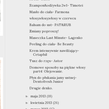
Szampon&odżywka 2w1- Timotei
Masło do ciała- Farmona
włosy,włosy,włosy w czerwcu
Balsam do ust- PAT&RUB
Zmiany poproszę!
Maseczka Last Minute- Lagenko
Peeling do ciała- Be Beauty
Krem intensywnie nawilżający-
Cetaphil
Tusz do rzęs- Astor
Domowe sposoby na piękne włosy
part4: Olejowanie.
Płyn do płukania jamy ustnej-
Dentofresh Junior
Drugie denko.
maja 2013
(18)
►
kwietnia 2013
(26)
►