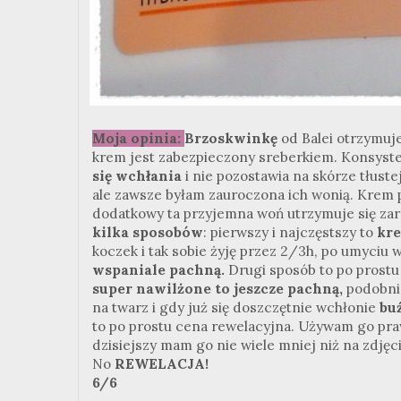
Moja opinia:
Brzoskwinkę
od Balei otrzymu
krem jest zabezpieczony sreberkiem. Konsysten
się wchłania
i nie pozostawia na skórze tłuste
ale zawsze byłam zauroczona ich wonią. Krem 
dodatkowy ta przyjemna woń utrzymuje się zar
kilka sposobów
: pierwszy i najczęstszy to
kr
koczek i tak sobie żyję przez 2/3h, po umyciu 
wspaniale pachną.
Drugi sposób to po prostu k
super nawilżone to jeszcze pachną,
podobnie
na twarz i gdy już się doszczętnie wchłonie
buź
to po prostu cena rewelacyjna. Używam go pra
dzisiejszy mam go nie wiele mniej niż na zdjęc
No
REWELACJA!
6/6