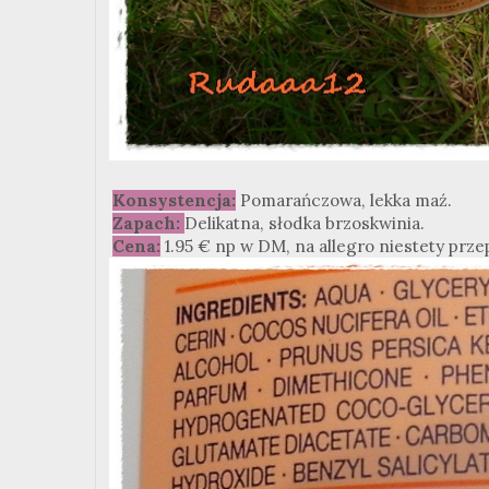
Konsystencja:
Pomarańczowa, lekka maź.
Zapach:
Delikatna, słodka brzoskwinia.
Cena:
1.95
€ np w DM, na allegro niestety prze