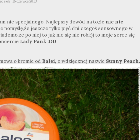
edziela, 16 czerwca 2013
am nic specjalnego. Najlepszy dowód na to,że
nic nie
ie pomyślę,że jeszcze tylko pięć dni czegoś sensownego w
adomo,że po niej to już nic się nie robi;)) to moje serce się
koncercie
Lady Pank :DD
y mowa o kremie od
Balei,
o wdzięcznej nazwie
Sunny Peach.