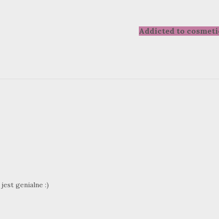
Addicted to cosmeti
jest genialne :)