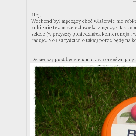
ni
Hej,
Weekend był męczący choć właściwie nie robił
robienie
też może człowieka zmęczyć. Jak sob
szkole (w przyszły poniedziałek konferencja i wi
raduje. No i za tydzień o takiej porze będę na 
Dzisiejszy post będzie smaczny i orzeźwiając