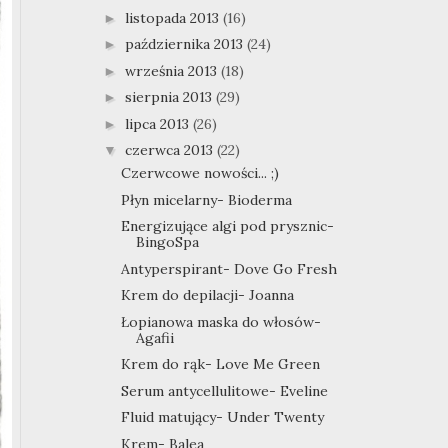
listopada 2013
(16)
►
października 2013
(24)
►
września 2013
(18)
►
sierpnia 2013
(29)
►
lipca 2013
(26)
►
czerwca 2013
(22)
▼
Czerwcowe nowości... ;)
Płyn micelarny- Bioderma
Energizujące algi pod prysznic-
BingoSpa
Antyperspirant- Dove Go Fresh
Krem do depilacji- Joanna
Łopianowa maska do włosów-
Agafii
Krem do rąk- Love Me Green
Serum antycellulitowe- Eveline
Fluid matujący- Under Twenty
Krem- Balea