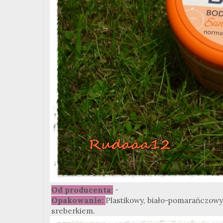
Od producenta:
-
Opakowanie:
Plastikowy, biało-pomarańczowy
sreberkiem.