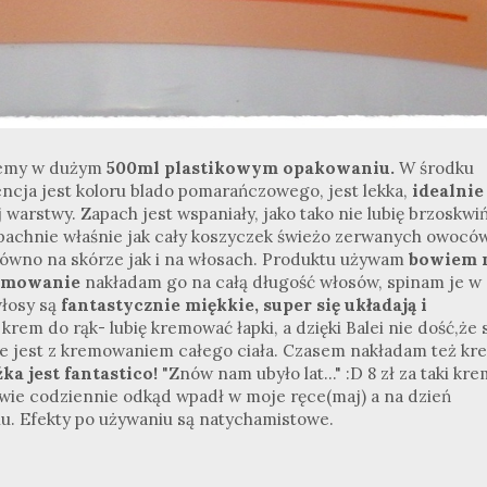
jemy w dużym
500ml plastikowym opakowaniu.
W środku
cja jest koloru blado pomarańczowego, jest lekka,
idealnie
j warstwy. Zapach jest wspaniały, jako tako nie lubię brzoskwiń
pachnie właśnie jak cały koszyczek świeżo zerwanych owoców
ówno na skórze jak i na włosach. Produktu używam
bowiem 
emowanie
nakładam go na całą długość włosów, spinam je w
włosy są
fantastycznie miękkie, super się układają i
rem do rąk- lubię kremować łapki, a dzięki Balei nie dość,że 
 jest z kremowaniem całego ciała. Czasem nakładam też kr
ka jest fantastico!
"Znów nam ubyło lat..." :D 8 zł za taki kre
wie codziennie odkąd wpadł w moje ręce(maj) a na dzień
iu. Efekty po używaniu są natychamistowe.