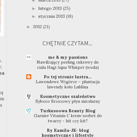
marca 2013
(27)
►
lutego 2013
(25)
►
stycznia 2013
(18)
►
2012
(21)
►
CHĘTNIE CZYTAM...
me & my passions
,
Nawilżający peeling cukrowy do
,
ciała Hagi Aqua Whisper (woda)
na
Po tej stronie lustra...
Lawendowe Wzgórze – plantacja
lawendy koło Lublina
są
Kosmetyczne szaleństwo
em
Sylveco Brzozowy płyn micelarny
m
Turkusoowa Beauty Blog
Garnier Vitamin C krem-sorbet do
twarzy - hit czy kit?
By Kamila-JK- blog
kosmetyczny i lifestyle