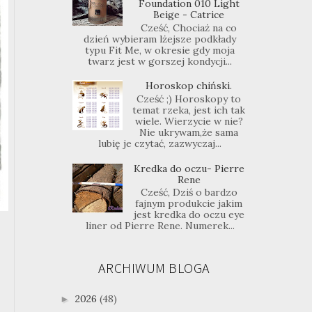
Foundation 010 Light
Beige - Catrice
Cześć, Chociaż na co
dzień wybieram lżejsze podkłady
typu Fit Me, w okresie gdy moja
twarz jest w gorszej kondycji...
Horoskop chiński.
Cześć ;) Horoskopy to
temat rzeka, jest ich tak
wiele. Wierzycie w nie?
Nie ukrywam,że sama
lubię je czytać, zazwyczaj...
Kredka do oczu- Pierre
Rene
Cześć, Dziś o bardzo
fajnym produkcie jakim
jest kredka do oczu eye
liner od Pierre Rene. Numerek...
ARCHIWUM BLOGA
2026
(48)
►