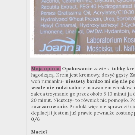
Moja opinia:
Opa
kowanie
zawiera
tubkę kr
łagodzącą. Krem jest kremowy, dosyć gęsty. Z
woń rumianku-
niestety bardzo mi się nie p
wcale nie radzi sobie
z usuwaniem włosków, n
zaleca trzymanie go przez około 8-10 minut ja
20 minut. Niestety- to również nie pomogło. 
rozczarowanie.
Produkt więc nie sprawdził si
depilacji i jestem już prawie pewna,że zostanę
0/6
Macie?