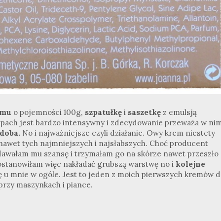
emu
o pojemności 100g,
szpatułkę
i
saszetkę
z emulsją
apach jest bardzo intensywny i zdecydowanie przeważa w ni
odoba.
No i najważniejsze czyli działanie. Owy krem niestety
awet tych najmniejszych i najsłabszych. Choć producent
 dawałam mu szansę i trzymałam go na skórze nawet przeszło
Postanowiłam więc nakładać grubszą warstwę no i
kolejne
ę u mnie w ogóle. Jest to jeden z moich pierwszych kremów 
 przy maszynkach i piance.