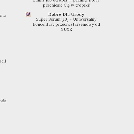
Sunny Rio od Apis — peeling, który
przeniesie Cię w tropiki!
Dobre Dla Urody
imo
Super Serum [10] - Uniwersalny
koncentrat przeciwstarzeniowy od
NUXE
e.I
oda