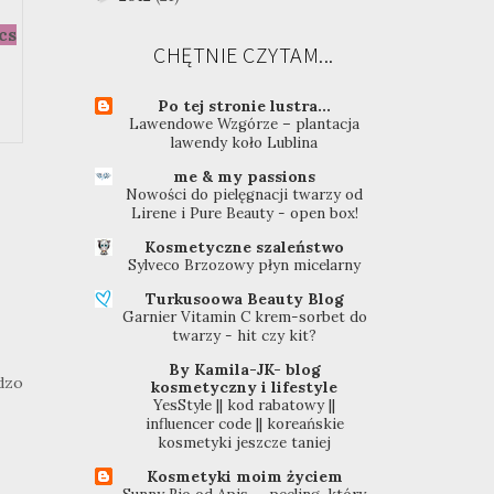
cs
CHĘTNIE CZYTAM...
Po tej stronie lustra...
Lawendowe Wzgórze – plantacja
lawendy koło Lublina
me & my passions
Nowości do pielęgnacji twarzy od
Lirene i Pure Beauty - open box!
Kosmetyczne szaleństwo
Sylveco Brzozowy płyn micelarny
Turkusoowa Beauty Blog
Garnier Vitamin C krem-sorbet do
twarzy - hit czy kit?
By Kamila-JK- blog
rdzo
kosmetyczny i lifestyle
YesStyle || kod rabatowy ||
influencer code || koreańskie
kosmetyki jeszcze taniej
Kosmetyki moim życiem