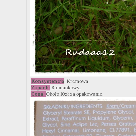
Konsystencja
: Kremowa
Zapach:
Rumiankowy..
Cena:
Około 10zł za opakowanie.