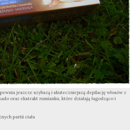
pewnia jeszcze szybszą i skuteczniejszą depilację włosów z
kado oraz ekstrakt rumianku, które działają łagodząco i
ych partii ciała