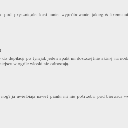
lu pod prysznic,ale kusi mnie wypróbowanie jakiegoś kremu,m
0
o depilacji po tym,jak jeden spalił mi doszczętnie skórę na nodz
iejscu w ogóle włoski nie odrastają.
nogi ja uwielbiaja nawet pianki mi nie potrzeba, pod bierzaca w