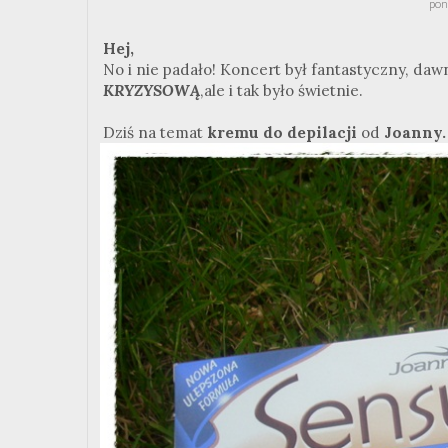
pon
Hej,
No i nie padało! Koncert był fantastyczny, daw
KRYZYSOWĄ
,ale i tak było świetnie.
Dziś na temat
kremu do depilacji
od
Joanny.