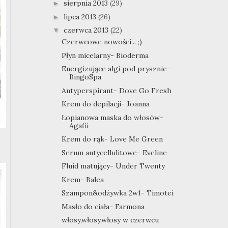
sierpnia 2013
(29)
►
lipca 2013
(26)
►
czerwca 2013
(22)
▼
Czerwcowe nowości... ;)
Płyn micelarny- Bioderma
Energizujące algi pod prysznic-
BingoSpa
Antyperspirant- Dove Go Fresh
Krem do depilacji- Joanna
Łopianowa maska do włosów-
Agafii
Krem do rąk- Love Me Green
Serum antycellulitowe- Eveline
Fluid matujący- Under Twenty
Krem- Balea
Szampon&odżywka 2w1- Timotei
Masło do ciała- Farmona
włosy,włosy,włosy w czerwcu