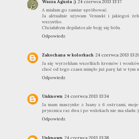
Wasza Agusia ;)
24 czerwca 2013 13:17
A miałam go zamiar spróbować.
Ja aktualnie używam Venuski i jakiegoś że
wszystko.
Chciałabym depilator,ale boję się bólu.
Odpowiedz
Zakochana w kolorkach
24 czerwca 2013 13:2
Ja się wyrzekłam wszelkich kremów i wosków d
choć od tego czasu minęło już parę lat w tym m
Odpowiedz
Unknown
24 czerwca 2013 13:34
Ja mam maszynke z Isany z 6 ostrzami, moje 
prysznica raz dwa i po wslokach nie ma sladu :)
Odpowiedz
Unknown
24 czerwca 2013 13:38