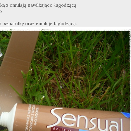
ą z emulsją nawilżająco-łagodzącą
o
, szpatułkę oraz emulsje łagodzącą.