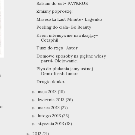
Balsam do ust- PAT&RUB
Zmiany poproszę!
Maseczka Last Minute- Lagenko
Peeling do ciała- Be Beauty
Krem intensywnie nawilżający-
Cetaphil
Tusz do rzęs- Astor
Domowe sposoby na piękne włosy
part4: Olejowanie.
Płyn do płukania jamy ustnej-
Dentofresh Junior
m
Drugie denko.
maja 2013
(18)
►
kwietnia 2013
(26)
►
do
marca 2013
(27)
►
lutego 2013
(25)
►
stycznia 2013
(18)
►
2012
(21)
►