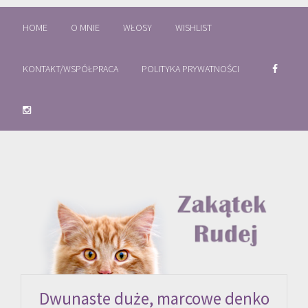
HOME
O MNIE
WŁOSY
WISHLIST
KONTAKT/WSPÓŁPRACA
POLITYKA PRYWATNOŚCI
Dwunaste duże, marcowe denko