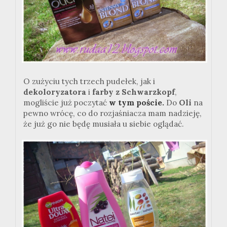
O zużyciu tych trzech pudełek, jak i
dekoloryzatora
i
farby z Schwarzkopf
,
mogliście już poczytać
w tym poście.
Do
Oli
na
pewno wrócę, co do rozjaśniacza mam nadzieję,
że już go nie będę musiała u siebie oglądać.