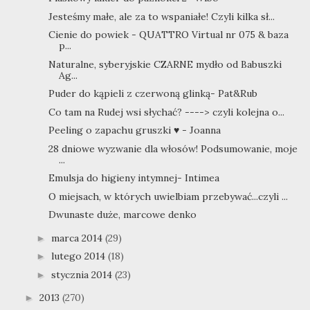
Jesteśmy małe, ale za to wspaniałe! Czyli kilka sł...
Cienie do powiek - QUATTRO Virtual nr 075 & baza
p...
Naturalne, syberyjskie CZARNE mydło od Babuszki
Ag...
Puder do kąpieli z czerwoną glinką- Pat&Rub
Co tam na Rudej wsi słychać? ----> czyli kolejna o...
Peeling o zapachu gruszki ♥ - Joanna
28 dniowe wyzwanie dla włosów! Podsumowanie, moje
...
Emulsja do higieny intymnej- Intimea
O miejsach, w których uwielbiam przebywać...czyli ...
Dwunaste duże, marcowe denko
marca 2014
(29)
►
lutego 2014
(18)
►
stycznia 2014
(23)
►
2013
(270)
►