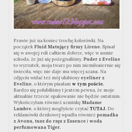
Prawie już na koniec trochę kolorówki. Na
początek
Fluid Matujący firmy Lirene.
Spisał
się w swojej roli całkiem dobrze, więc w sumie
szkoda, że już się pożegnaliśmy.
Puder z Eveline
to wyrzutek, moja twarz po nim niemiłosiernie się
świeciła, więc nie daje mu więcej szans. Na
zdjęciu widać też mój ulubiony
eyeliner z
Eveline
, o którym pisałam
w tym poście.
Bardzo się polubiliśmy i jestem pewna, że moje
aktualnie trzecie opakowanie nie będzie ostatnim.
Wykończyłam również szminkę
Madame
Lambre
, o której mogłyście czytać
TUTAJ.
Do
reklamówki denkowej wpadła również
pomadka
z Avonu, tusz do rzęs z Essence
i
woda
perfumowana Tiger.