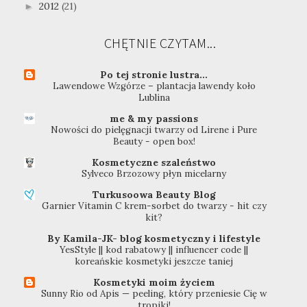
2012
(21)
►
CHĘTNIE CZYTAM...
Po tej stronie lustra...
Lawendowe Wzgórze – plantacja lawendy koło
Lublina
me & my passions
Nowości do pielęgnacji twarzy od Lirene i Pure
Beauty - open box!
Kosmetyczne szaleństwo
Sylveco Brzozowy płyn micelarny
Turkusoowa Beauty Blog
Garnier Vitamin C krem-sorbet do twarzy - hit czy
kit?
By Kamila-JK- blog kosmetyczny i lifestyle
YesStyle || kod rabatowy || influencer code ||
koreańskie kosmetyki jeszcze taniej
Kosmetyki moim życiem
Sunny Rio od Apis — peeling, który przeniesie Cię w
tropiki!