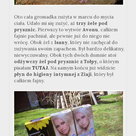
Oto cała gromadka zużyta w marcu do mycia
ciała. Udało mi się zużyć, aż
trzy żele pod
prysznic.
Pierwszy to wytwór
Avonu
, całkiem
fajnie pachniał, ale pewnie już do niego nie
wrócę. Obok żel z
Isany
, który nie zachęcał do
zużywania swoim zapachem. Był bardzo delikatny,
niewyczuwalny. Obok tych dwóch dumnie stoi
odżywczy żel pod prysznic z Tołpy,
o którym
pisałam
TUTAJ.
Na samym końcu już widzicie
płyn do higieny intymnej z Ziaji
, który był
całkiem fajny.