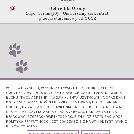
Dobre Dla Urody
Super Serum [10] - Uniwersalny koncentrat
przeciwstarzeniowy od NUXE
W TEJ WITRYNIE SĄ WYKORZYSTYWANE PLIKI COOKIE, KTÓRYCH
GOOGLE UŻYWA DO ŚWIADCZENIA SWOICH USŁUG I ANALIZOWANIA
RUCHU. TWÓJ ADRES IP I NAZWA KLIENTA UŻYTKOWNIKA ORAZ DANE
DOTYCZĄCE WYDAJNOŚCI I BEZPIECZEŃSTWA SĄ UDOSTĘPNIANE
GOOGLE, BY ZAPEWNIĆ ODPOWIEDNIĄ JAKOŚĆ USŁUG, GENEROWAĆ
STATYSTYKI UŻYTKOWANIA ORAZ WYKRYWAĆ NADUŻYCIA I NA NIE
REAGOWAĆ. SZCZEGÓŁOWE INFORMACJE ZNAJDZIESZ W ZAKŁADCE
POLITYKA PRYWATNOŚCI. CZY ZGADZASZ SIĘ NA WYKORZYSTYWANIE
PLIKÓW COOKIES?
Obsługiwane przez usługę
Blogger
.