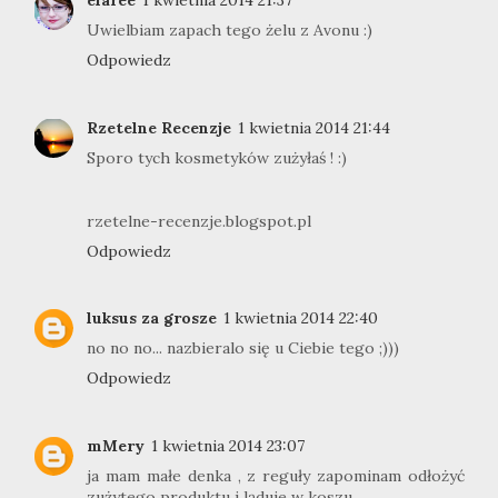
elaree
1 kwietnia 2014 21:37
Uwielbiam zapach tego żelu z Avonu :)
Odpowiedz
Rzetelne Recenzje
1 kwietnia 2014 21:44
Sporo tych kosmetyków zużyłaś ! :)
rzetelne-recenzje.blogspot.pl
Odpowiedz
luksus za grosze
1 kwietnia 2014 22:40
no no no... nazbieralo się u Ciebie tego ;)))
Odpowiedz
mMery
1 kwietnia 2014 23:07
ja mam małe denka , z reguły zapominam odłożyć
zużytego produktu i ląduje w koszu