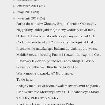
czerwca 2014
(24)
►
maja 2014
(20)
►
kwietnia 2014
(24)
▼
Farba do włosów Złocisty Brąz- Garnier Olia czyli ...
Najgorszy lakier jaki moje oczy widziały czyli min...
O dwóch takich co skradli...czyli zmywacze od Czte...
Co leci w słuchawkach? ----> czyli kolejni, aktual...
Intensywnie nawilżający balsam do ciała pod pryszn...
Makijaż oczu z kredką Paese i tuszem do rzęs od Go...
Piaskowy lakier do paznokci Candy Shop 4- Wibo
Serum do włosów- Bioelixire Argan Oil
Wielkanocne paznokcie? No prawie...
Takie jaja...
Kolejny mani, czyli wymalowałam kwiatuszki na pazn...
Cień w kremie Mercury Silver 011- Scandaleyes Shad...
ZMIANY, ZMIANY, ZMIANY!
Piaskowy lakier do paznokci 2- Wibo