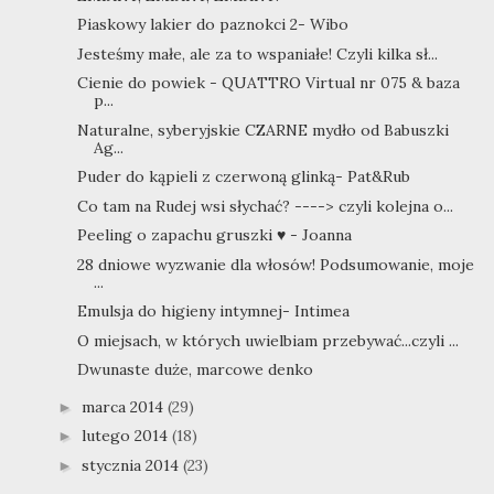
Piaskowy lakier do paznokci 2- Wibo
Jesteśmy małe, ale za to wspaniałe! Czyli kilka sł...
Cienie do powiek - QUATTRO Virtual nr 075 & baza
p...
Naturalne, syberyjskie CZARNE mydło od Babuszki
Ag...
Puder do kąpieli z czerwoną glinką- Pat&Rub
Co tam na Rudej wsi słychać? ----> czyli kolejna o...
Peeling o zapachu gruszki ♥ - Joanna
28 dniowe wyzwanie dla włosów! Podsumowanie, moje
...
Emulsja do higieny intymnej- Intimea
O miejsach, w których uwielbiam przebywać...czyli ...
Dwunaste duże, marcowe denko
marca 2014
(29)
►
lutego 2014
(18)
►
stycznia 2014
(23)
►