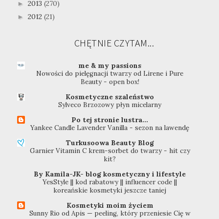
2013
(270)
►
2012
(21)
►
CHĘTNIE CZYTAM...
me & my passions
Nowości do pielęgnacji twarzy od Lirene i Pure
Beauty - open box!
Kosmetyczne szaleństwo
Sylveco Brzozowy płyn micelarny
Po tej stronie lustra...
Yankee Candle Lavender Vanilla - sezon na lawendę
Turkusoowa Beauty Blog
Garnier Vitamin C krem-sorbet do twarzy - hit czy
kit?
By Kamila-JK- blog kosmetyczny i lifestyle
YesStyle || kod rabatowy || influencer code ||
koreańskie kosmetyki jeszcze taniej
Kosmetyki moim życiem
Sunny Rio od Apis — peeling, który przeniesie Cię w