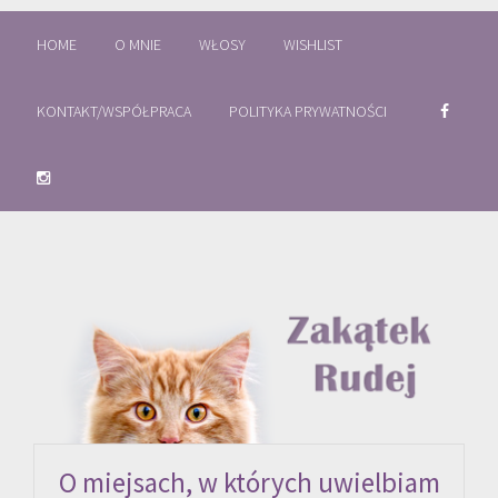
HOME
O MNIE
WŁOSY
WISHLIST
KONTAKT/WSPÓŁPRACA
POLITYKA PRYWATNOŚCI
O miejsach, w których uwielbiam