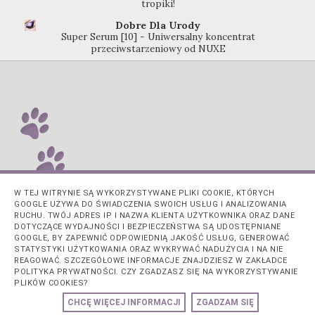
tropiki!
Dobre Dla Urody
Super Serum [10] - Uniwersalny koncentrat
przeciwstarzeniowy od NUXE
W TEJ WITRYNIE SĄ WYKORZYSTYWANE PLIKI COOKIE, KTÓRYCH
GOOGLE UŻYWA DO ŚWIADCZENIA SWOICH USŁUG I ANALIZOWANIA
RUCHU. TWÓJ ADRES IP I NAZWA KLIENTA UŻYTKOWNIKA ORAZ DANE
DOTYCZĄCE WYDAJNOŚCI I BEZPIECZEŃSTWA SĄ UDOSTĘPNIANE
GOOGLE, BY ZAPEWNIĆ ODPOWIEDNIĄ JAKOŚĆ USŁUG, GENEROWAĆ
STATYSTYKI UŻYTKOWANIA ORAZ WYKRYWAĆ NADUŻYCIA I NA NIE
REAGOWAĆ. SZCZEGÓŁOWE INFORMACJE ZNAJDZIESZ W ZAKŁADCE
POLITYKA PRYWATNOŚCI. CZY ZGADZASZ SIĘ NA WYKORZYSTYWANIE
PLIKÓW COOKIES?
CHCĘ WIĘCEJ INFORMACJI
ZGADZAM SIĘ
Obsługiwane przez usługę
Blogger
.