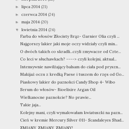
lipca 2014
(21)
►
czerwca 2014
(24)
►
maja 2014
(20)
►
kwietnia 2014
(24)
▼
Farba do włosów Złocisty Brąz- Garnier Olia czyli ...
Najgorszy lakier jaki moje oczy widziały czyli min...
O dwóch takich co skradli...czyli zmywacze od Czte...
Co leci w słuchawkach? ----> czyli kolejni, aktual...
Intensywnie nawilżający balsam do ciała pod pryszn...
Makijaż oczu z kredką Paese i tuszem do rzęs od Go...
Piaskowy lakier do paznokci Candy Shop 4- Wibo
Serum do włosów- Bioelixire Argan Oil
Wielkanocne paznokcie? No prawie...
Takie jaja...
Kolejny mani, czyli wymalowałam kwiatuszki na pazn...
Cień w kremie Mercury Silver 011- Scandaleyes Shad...
ZMIANY, ZMIANY, ZMIANY!