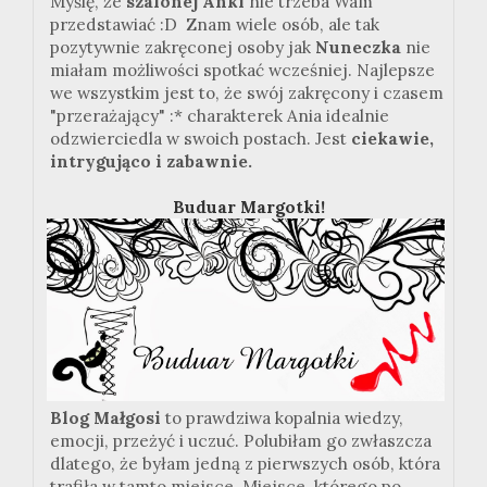
Myślę, że
szalonej Anki
nie trzeba Wam
przedstawiać :D
Znam wiele osób, ale tak
pozytywnie zakręconej osoby jak
Nuneczka
nie
miałam możliwości spotkać wcześniej.
Najlepsze
we wszystkim jest to, że swój zakręcony i czasem
"przerażający" :* charakterek Ania idealnie
odzwierciedla w swoich postach. Jest
ciekawie,
intrygująco i zabawnie.
Buduar Margotki!
Blog Małgosi
to prawdziwa kopalnia wiedzy,
emocji, przeżyć i uczuć. Polubiłam go zwłaszcza
dlatego, że byłam jedną z pierwszych osób, która
trafiła w tamto miejsce. Miejsce, którego po