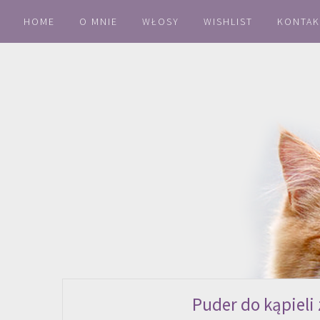
HOME
O MNIE
WŁOSY
WISHLIST
KONTAK
Puder do kąpieli