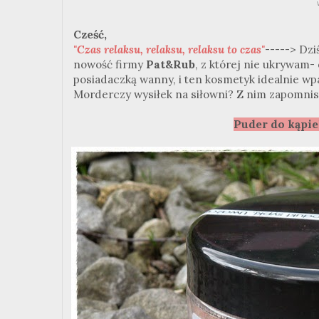
Cześć,
"Czas relaksu, relaksu, relaksu to czas"
-----> Dzi
nowość firmy
Pat&Rub
, z której nie ukrywam-
posiadaczką wanny, i ten kosmetyk idealnie wpa
Morderczy wysiłek na siłowni? Z nim zapomnisz
Puder do kąpie