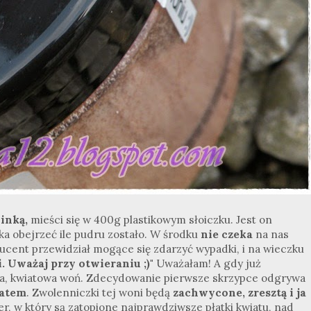
inką,
mieści się w 400g plastikowym słoiczku. Jest on
ka obejrzeć ile pudru zostało. W środku
nie czeka
na nas
cent przewidział mogące się zdarzyć wypadki, i na wieczku
. Uważaj przy otwieraniu ;)"
Uważałam! A gdy już
na, kwiatowa woń. Zdecydowanie pierwsze skrzypce odgrywa
atem
. Zwolenniczki tej woni będą
zachwycone, zresztą i ja
, w który są zatopione najprawdziwsze płatki kwiatu, nad