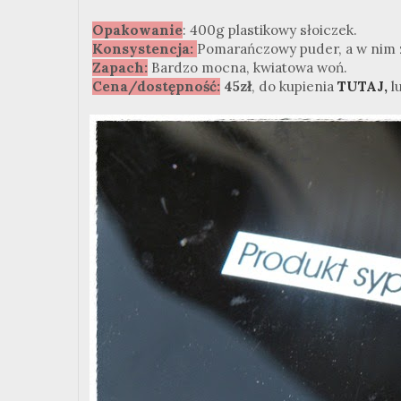
Opakowanie
: 400g plastikowy słoiczek.
Konsystencja:
Pomarańczowy puder, a w nim z
Zapach:
Bardzo mocna, kwiatowa woń.
Cena/dostępność:
45zł
, do kupienia
TUTAJ,
l