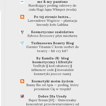
me & my passions
Nawilżający peeling cukrowy do
ciała Hagi Aqua Whisper (woda)
Po tej stronie lustra...
Lawendowe Wzgórze – plantacja
lawendy koło Lublina
Kosmetyczne szaleństwo
Sylveco Brzozowy płyn micelarny
Turkusoowa Beauty Blog
Garnier Vitamin C krem-sorbet do
twarzy - hit czy kit?
By Kamila-JK- blog
kosmetyczny i lifestyle
YesStyle || kod rabatowy ||
influencer code || koreańskie
kosmetyki jeszcze taniej
Kosmetyki moim życiem
Sunny Rio od Apis — peeling, który
przeniesie Cię w tropiki!
Dobre Dla Urody
Super Serum [10] - Uniwersalny
koncentrat przeciwstarzeniowy od