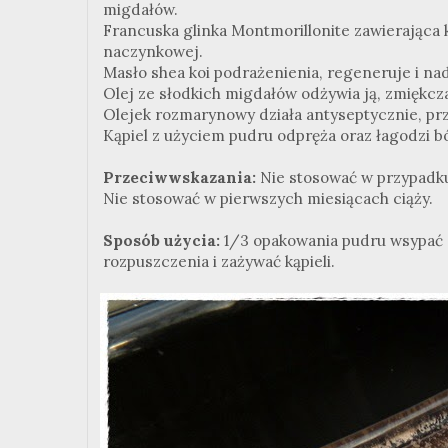
migdałów.
Francuska glinka Montmorillonite zawierająca k
naczynkowej.
Masło shea koi podrażenienia, regeneruje i na
Olej ze słodkich migdałów odżywia ją, zmiękcza
Olejek rozmarynowy działa antyseptycznie, prz
Kąpiel z użyciem pudru odpręża oraz łagodzi bó
Przeciwwskazania:
Nie stosować w przypadku 
Nie stosować w pierwszych miesiącach ciąży.
Sposób użycia:
1/3 opakowania pudru wsypać 
rozpuszczenia i zażywać kąpieli.