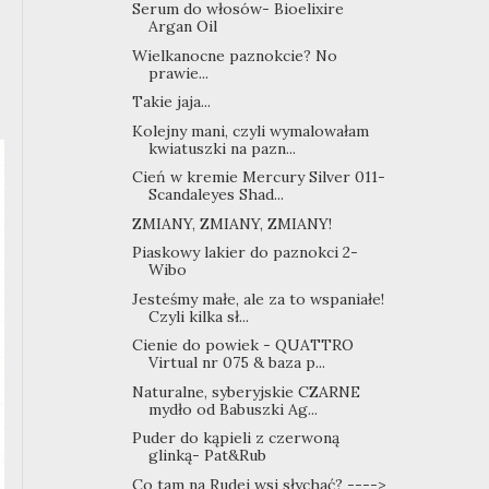
Serum do włosów- Bioelixire
Argan Oil
Wielkanocne paznokcie? No
prawie...
Takie jaja...
Kolejny mani, czyli wymalowałam
kwiatuszki na pazn...
Cień w kremie Mercury Silver 011-
Scandaleyes Shad...
ZMIANY, ZMIANY, ZMIANY!
Piaskowy lakier do paznokci 2-
Wibo
Jesteśmy małe, ale za to wspaniałe!
Czyli kilka sł...
Cienie do powiek - QUATTRO
Virtual nr 075 & baza p...
Naturalne, syberyjskie CZARNE
mydło od Babuszki Ag...
Puder do kąpieli z czerwoną
glinką- Pat&Rub
Co tam na Rudej wsi słychać? ---->