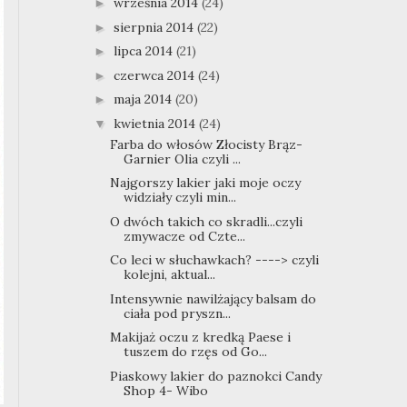
września 2014
(24)
►
sierpnia 2014
(22)
►
lipca 2014
(21)
►
czerwca 2014
(24)
►
maja 2014
(20)
►
kwietnia 2014
(24)
▼
Farba do włosów Złocisty Brąz-
Garnier Olia czyli ...
Najgorszy lakier jaki moje oczy
widziały czyli min...
O dwóch takich co skradli...czyli
zmywacze od Czte...
Co leci w słuchawkach? ----> czyli
kolejni, aktual...
Intensywnie nawilżający balsam do
ciała pod pryszn...
Makijaż oczu z kredką Paese i
tuszem do rzęs od Go...
Piaskowy lakier do paznokci Candy
Shop 4- Wibo