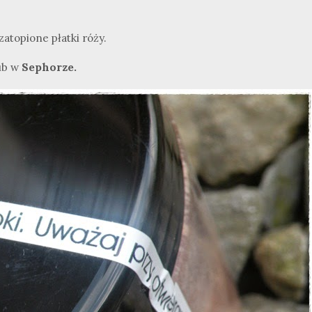
atopione płatki róży.
ub w
Sephorze.