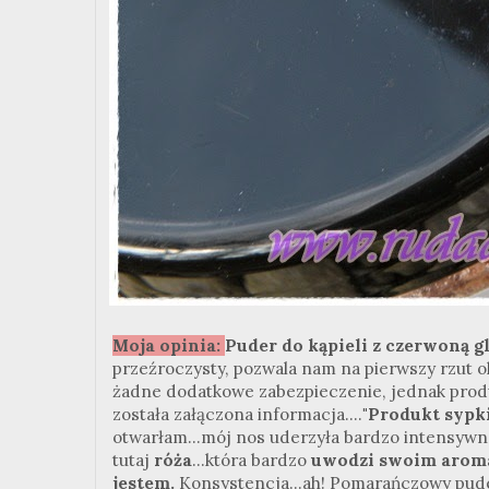
Moja opinia:
Puder do kąpieli z czerwoną gl
przeźroczysty, pozwala nam na pierwszy rzut o
żadne dodatkowe zabezpieczenie, jednak produ
została załączona informacja....
"Produkt sypki
otwarłam...mój nos uderzyła bardzo intensyw
tutaj
róża
...która bardzo
uwodzi swoim arom
jestem.
Konsystencja...ah! Pomarańczowy puder