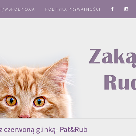
T/WSPÓŁPRACA
POLITYKA PRYWATNOŚCI
 z czerwoną glinką- Pat&Rub