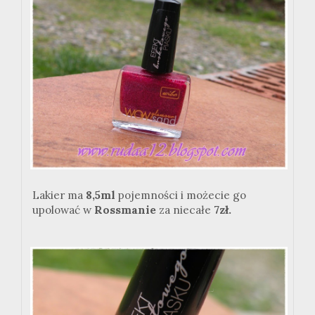
Lakier ma
8,5ml
pojemności i możecie go
upolować w
Rossmanie
za niecałe
7zł.