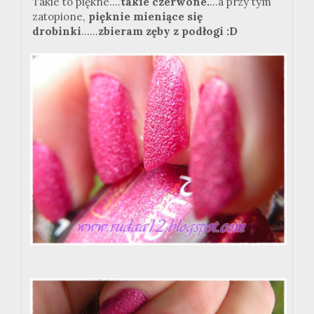
Takie to piękne....
takie czerwone.
...a przy tym
zatopione,
pięknie mieniące się
drobinki
......
zbieram zęby z podłogi :D