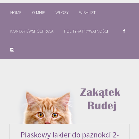
HOME
O MNIE
WŁOSY
WISHLIST
KONTAKT/WSPÓŁPRACA
POLITYKA PRYWATNOŚCI
Piaskowy lakier do paznokci 2-