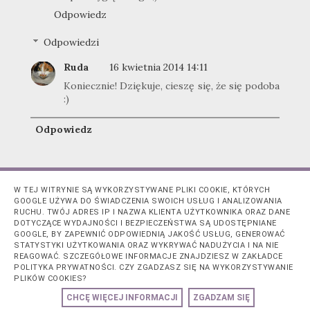
Odpowiedz
Odpowiedzi
Ruda
16 kwietnia 2014 14:11
Koniecznie! Dziękuje, cieszę się, że się podoba
:)
Odpowiedz
anenia
17 kwietnia 2014 12:40
W TEJ WITRYNIE SĄ WYKORZYSTYWANE PLIKI COOKIE, KTÓRYCH
fajny ten Twój kumple :-)
GOOGLE UŻYWA DO ŚWIADCZENIA SWOICH USŁUG I ANALIZOWANIA
ma bardzo ładny odcień - lubię takie kolory na
RUCHU. TWÓJ ADRES IP I NAZWA KLIENTA UŻYTKOWNIKA ORAZ DANE
swoich paznokciach
DOTYCZĄCE WYDAJNOŚCI I BEZPIECZEŃSTWA SĄ UDOSTĘPNIANE
GOOGLE, BY ZAPEWNIĆ ODPOWIEDNIĄ JAKOŚĆ USŁUG, GENEROWAĆ
Odpowiedz
STATYSTYKI UŻYTKOWANIA ORAZ WYKRYWAĆ NADUŻYCIA I NA NIE
REAGOWAĆ. SZCZEGÓŁOWE INFORMACJE ZNAJDZIESZ W ZAKŁADCE
Odpowiedzi
POLITYKA PRYWATNOŚCI. CZY ZGADZASZ SIĘ NA WYKORZYSTYWANIE
PLIKÓW COOKIES?
Ruda
17 kwietnia 2014 12:45
CHCĘ WIĘCEJ INFORMACJI
ZGADZAM SIĘ