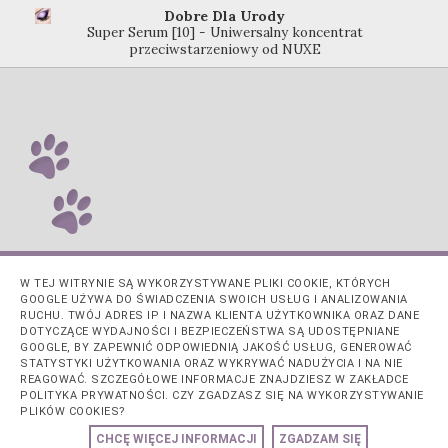
Dobre Dla Urody
Super Serum [10] - Uniwersalny koncentrat
przeciwstarzeniowy od NUXE
W TEJ WITRYNIE SĄ WYKORZYSTYWANE PLIKI COOKIE, KTÓRYCH
GOOGLE UŻYWA DO ŚWIADCZENIA SWOICH USŁUG I ANALIZOWANIA
RUCHU. TWÓJ ADRES IP I NAZWA KLIENTA UŻYTKOWNIKA ORAZ DANE
DOTYCZĄCE WYDAJNOŚCI I BEZPIECZEŃSTWA SĄ UDOSTĘPNIANE
GOOGLE, BY ZAPEWNIĆ ODPOWIEDNIĄ JAKOŚĆ USŁUG, GENEROWAĆ
STATYSTYKI UŻYTKOWANIA ORAZ WYKRYWAĆ NADUŻYCIA I NA NIE
REAGOWAĆ. SZCZEGÓŁOWE INFORMACJE ZNAJDZIESZ W ZAKŁADCE
POLITYKA PRYWATNOŚCI. CZY ZGADZASZ SIĘ NA WYKORZYSTYWANIE
PLIKÓW COOKIES?
Obsługiwane przez usługę
Blogger
.
CHCĘ WIĘCEJ INFORMACJI
ZGADZAM SIĘ