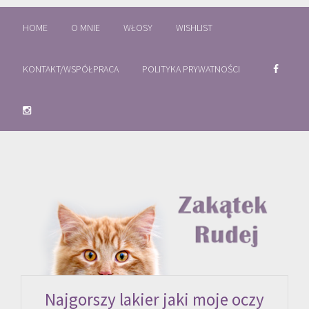
HOME
O MNIE
WŁOSY
WISHLIST
KONTAKT/WSPÓŁPRACA
POLITYKA PRYWATNOŚCI
Najgorszy lakier jaki moje oczy