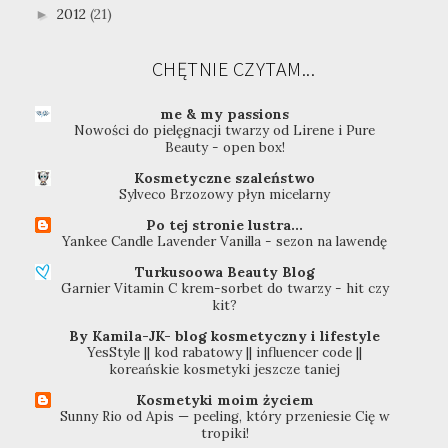
2012
(21)
►
CHĘTNIE CZYTAM...
me & my passions
Nowości do pielęgnacji twarzy od Lirene i Pure
Beauty - open box!
Kosmetyczne szaleństwo
Sylveco Brzozowy płyn micelarny
Po tej stronie lustra...
Yankee Candle Lavender Vanilla - sezon na lawendę
Turkusoowa Beauty Blog
Garnier Vitamin C krem-sorbet do twarzy - hit czy
kit?
By Kamila-JK- blog kosmetyczny i lifestyle
YesStyle || kod rabatowy || influencer code ||
koreańskie kosmetyki jeszcze taniej
Kosmetyki moim życiem
Sunny Rio od Apis — peeling, który przeniesie Cię w
tropiki!