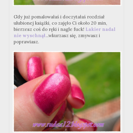
Gdy już pomalowałaś i doczytałaś rozdział
ulubionej książki, co zajęło Ci około 20 min,
bierzesz coś do ręki i nagle fuck!
Lakier nadal
nie wyschnął.
..wkurzasz się, zmywasz i
poprawiasz.