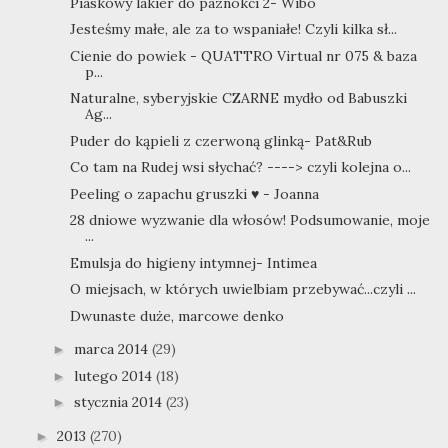
Piaskowy lakier do paznokci 2- Wibo
Jesteśmy małe, ale za to wspaniałe! Czyli kilka sł...
Cienie do powiek - QUATTRO Virtual nr 075 & baza
p...
Naturalne, syberyjskie CZARNE mydło od Babuszki
Ag...
Puder do kąpieli z czerwoną glinką- Pat&Rub
Co tam na Rudej wsi słychać? ----> czyli kolejna o...
Peeling o zapachu gruszki ♥ - Joanna
28 dniowe wyzwanie dla włosów! Podsumowanie, moje
...
Emulsja do higieny intymnej- Intimea
O miejsach, w których uwielbiam przebywać...czyli ...
Dwunaste duże, marcowe denko
marca 2014
(29)
►
lutego 2014
(18)
►
stycznia 2014
(23)
►
2013
(270)
►