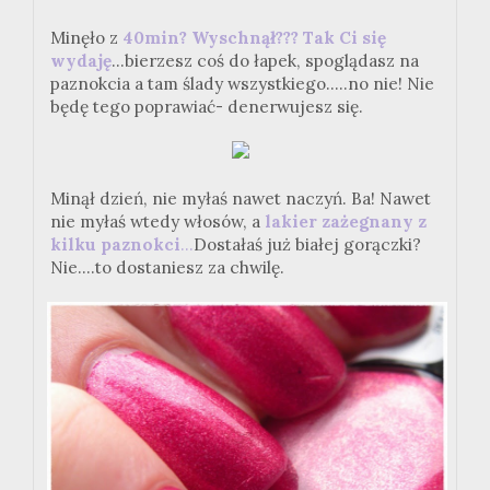
Minęło z
40min? Wyschnął??? Tak Ci się
wydaję
...bierzesz coś do łapek, spoglądasz na
paznokcia a tam ślady wszystkiego.....no nie! Nie
będę tego poprawiać- denerwujesz się.
Minął dzień, nie myłaś nawet naczyń. Ba! Nawet
nie myłaś wtedy włosów, a
lakier zażegnany z
kilku paznokci
...
Dostałaś już białej gorączki?
Nie....to dostaniesz za chwilę.