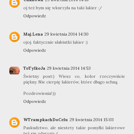
oj też bym się wkurzyła na taki lakier :/
Odpowiedz
Maj.Lena
29 kwietnia 2014 14:30
ojoj. faktycznie słabiutki lakier :)
Odpowiedz
ToTylkoJa
29 kwietnia 2014 14:53
Świetny post:) Wiesz co, kolor rzeczywiście
piękny. Nie cierpię lakierów, które długo schną.
Pozdrowienia!:))
Odpowiedz
WTrampkachDoCelu
29 kwietnia 2014 15:03
Paskudztwo, ale niestety takie pomyłki lakierowe
też się zdarzają :(