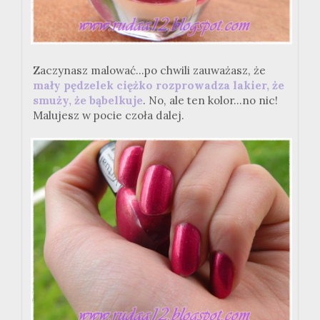
Zaczynasz malować...po chwili zauważasz, że
mały pędzelek ciężko rozprowadza lakier, że
smuży, że bąbelkuje
. No, ale ten kolor...no nic!
Malujesz w pocie czoła dalej.