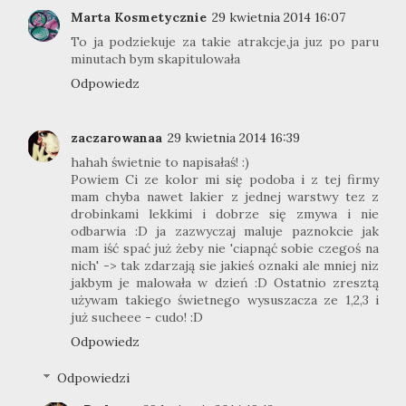
Marta Kosmetycznie
29 kwietnia 2014 16:07
To ja podziekuje za takie atrakcje,ja juz po paru
minutach bym skapitulowała
Odpowiedz
zaczarowanaa
29 kwietnia 2014 16:39
hahah świetnie to napisałaś! :)
Powiem Ci ze kolor mi się podoba i z tej firmy
mam chyba nawet lakier z jednej warstwy tez z
drobinkami lekkimi i dobrze się zmywa i nie
odbarwia :D ja zazwyczaj maluje paznokcie jak
mam iść spać już żeby nie 'ciapnąć sobie czegoś na
nich' -> tak zdarzają sie jakieś oznaki ale mniej niz
jakbym je malowała w dzień :D Ostatnio zresztą
używam takiego świetnego wysuszacza ze 1,2,3 i
już sucheee - cudo! :D
Odpowiedz
Odpowiedzi