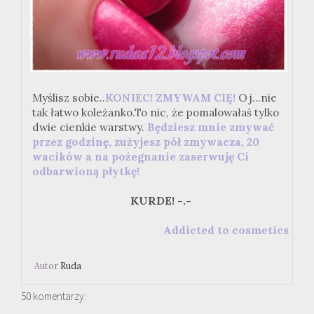
Myślisz sobie..
KONIEC! ZMYWAM CIĘ!
Oj...nie
tak łatwo koleżanko.To nic, że pomalowałaś tylko
dwie cienkie warstwy.
Będziesz mnie zmywać
przez godzinę, zużyjesz pół zmywacza, 20
wacików a na pożegnanie zaserwuję Ci
odbarwioną płytkę!
KURDE! -.-
Addicted to cosmetics
Autor
Ruda
50 komentarzy: