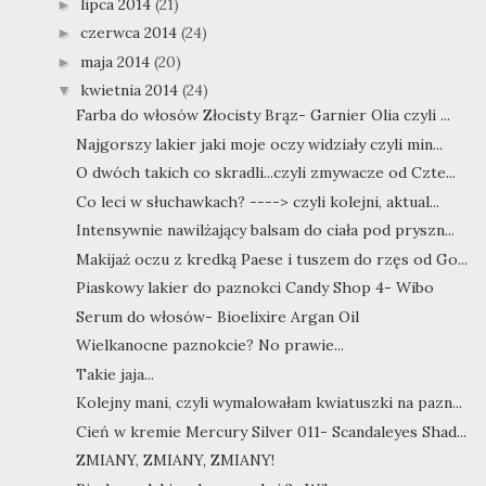
lipca 2014
(21)
►
czerwca 2014
(24)
►
maja 2014
(20)
►
kwietnia 2014
(24)
▼
Farba do włosów Złocisty Brąz- Garnier Olia czyli ...
Najgorszy lakier jaki moje oczy widziały czyli min...
O dwóch takich co skradli...czyli zmywacze od Czte...
Co leci w słuchawkach? ----> czyli kolejni, aktual...
Intensywnie nawilżający balsam do ciała pod pryszn...
Makijaż oczu z kredką Paese i tuszem do rzęs od Go...
Piaskowy lakier do paznokci Candy Shop 4- Wibo
Serum do włosów- Bioelixire Argan Oil
Wielkanocne paznokcie? No prawie...
Takie jaja...
Kolejny mani, czyli wymalowałam kwiatuszki na pazn...
Cień w kremie Mercury Silver 011- Scandaleyes Shad...
ZMIANY, ZMIANY, ZMIANY!