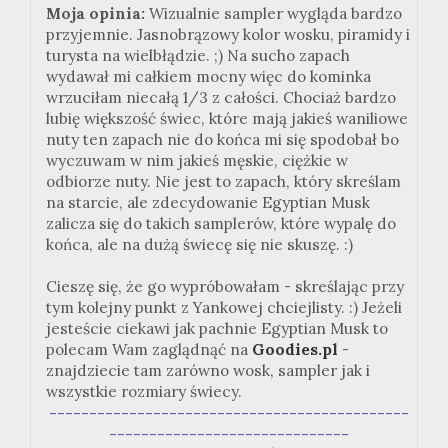
Moja opinia:
Wizualnie sampler wygląda bardzo
przyjemnie. Jasnobrązowy kolor wosku, piramidy i
turysta na wielbłądzie. ;) Na sucho zapach
wydawał mi całkiem mocny więc do kominka
wrzuciłam niecałą 1/3 z całości. Chociaż bardzo
lubię większość świec, które mają jakieś waniliowe
nuty ten zapach nie do końca mi się spodobał bo
wyczuwam w nim jakieś męskie, ciężkie w
odbiorze nuty. Nie jest to zapach, który skreślam
na starcie, ale zdecydowanie Egyptian Musk
zalicza się do takich samplerów, które wypalę do
końca, ale na dużą świecę się nie skuszę. :)
Cieszę się, że go wypróbowałam - skreślając przy
tym kolejny punkt z Yankowej chciejlisty. :) Jeżeli
jesteście ciekawi jak pachnie Egyptian Musk to
polecam Wam zaglądnąć na
Goodies.pl
-
znajdziecie tam zarówno wosk, sampler jak i
wszystkie rozmiary świecy.
---------------------------------------------
------------------------------