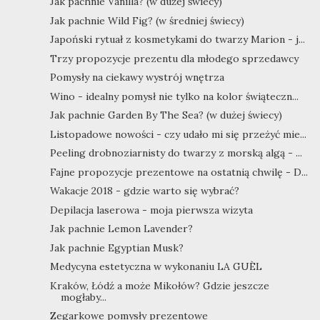
Jak pachnie Vanilla? (w dużej świecy)
Jak pachnie Wild Fig? (w średniej świecy)
Japoński rytuał z kosmetykami do twarzy Marion - j...
Trzy propozycje prezentu dla młodego sprzedawcy
Pomysły na ciekawy wystrój wnętrza
Wino - idealny pomysł nie tylko na kolor świąteczn...
Jak pachnie Garden By The Sea? (w dużej świecy)
Listopadowe nowości - czy udało mi się przeżyć mie...
Peeling drobnoziarnisty do twarzy z morską algą - ...
Fajne propozycje prezentowe na ostatnią chwilę - D...
Wakacje 2018 - gdzie warto się wybrać?
Depilacja laserowa - moja pierwsza wizyta
Jak pachnie Lemon Lavender?
Jak pachnie Egyptian Musk?
Medycyna estetyczna w wykonaniu LA GUÈL
Kraków, Łódź a może Mikołów? Gdzie jeszcze
mogłaby...
Zegarkowe pomysły prezentowe