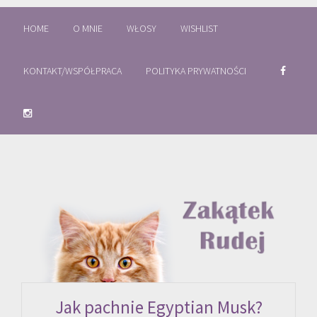
HOME
O MNIE
WŁOSY
WISHLIST
KONTAKT/WSPÓŁPRACA
POLITYKA PRYWATNOŚCI
Jak pachnie Egyptian Musk?