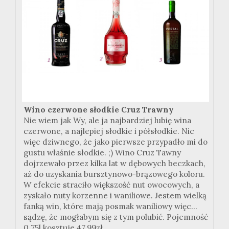
Wino czerwone słodkie Cruz Trawny
Nie wiem jak Wy, ale ja najbardziej lubię wina
czerwone, a najlepiej słodkie i półsłodkie. Nic
więc dziwnego, że jako pierwsze przypadło mi do
gustu właśnie słodkie. ;) Wino Cruz Tawny
dojrzewało przez kilka lat w dębowych beczkach,
aż do uzyskania bursztynowo-brązowego koloru.
W efekcie straciło większość nut owocowych, a
zyskało nuty korzenne i waniliowe. Jestem wielką
fanką win, które mają posmak waniliowy więc...
sądzę, że mogłabym się z tym polubić. Pojemność
0,75l kosztuje 47,99zł.