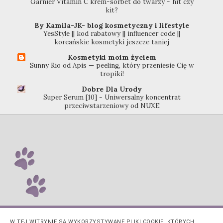
Garnier Vitamin C krem-sorbet do twarzy - hit czy
kit?
By Kamila-JK- blog kosmetyczny i lifestyle
YesStyle || kod rabatowy || influencer code ||
koreańskie kosmetyki jeszcze taniej
Kosmetyki moim życiem
Sunny Rio od Apis — peeling, który przeniesie Cię w
tropiki!
Dobre Dla Urody
Super Serum [10] - Uniwersalny koncentrat
przeciwstarzeniowy od NUXE
W TEJ WITRYNIE SĄ WYKORZYSTYWANE PLIKI COOKIE, KTÓRYCH