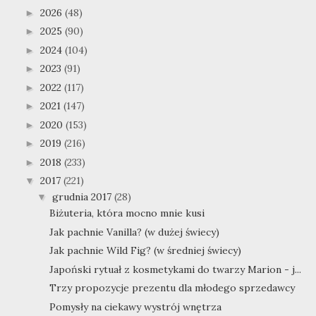
2026
(48)
►
2025
(90)
►
2024
(104)
►
2023
(91)
►
2022
(117)
►
2021
(147)
►
2020
(153)
►
2019
(216)
►
2018
(233)
►
2017
(221)
▼
grudnia 2017
(28)
▼
Biżuteria, która mocno mnie kusi
Jak pachnie Vanilla? (w dużej świecy)
Jak pachnie Wild Fig? (w średniej świecy)
Japoński rytuał z kosmetykami do twarzy Marion - j...
Trzy propozycje prezentu dla młodego sprzedawcy
Pomysły na ciekawy wystrój wnętrza