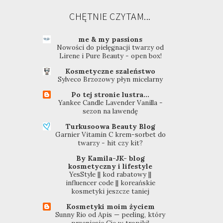
CHĘTNIE CZYTAM...
me & my passions
Nowości do pielęgnacji twarzy od
Lirene i Pure Beauty - open box!
Kosmetyczne szaleństwo
Sylveco Brzozowy płyn micelarny
Po tej stronie lustra...
Yankee Candle Lavender Vanilla -
sezon na lawendę
Turkusoowa Beauty Blog
Garnier Vitamin C krem-sorbet do
twarzy - hit czy kit?
By Kamila-JK- blog
kosmetyczny i lifestyle
YesStyle || kod rabatowy ||
influencer code || koreańskie
kosmetyki jeszcze taniej
Kosmetyki moim życiem
Sunny Rio od Apis — peeling, który