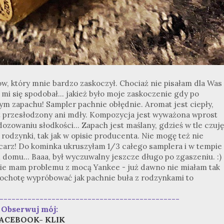
ów, który mnie bardzo zaskoczył. Chociaż nie pisałam dla Was
mi się spodobał... jakież było moje zaskoczenie gdy po
ym zapachu! Sampler pachnie obłędnie. Aromat jest ciepły,
jest przesłodzony ani mdły. Kompozycja jest wyważona wprost
ozowaniu słodkości... Zapach jest maślany, gdzieś w tle czuję
rodzynki, tak jak w opisie producenta. Nie mogę też nie
arz! Do kominka ukruszyłam 1/3 całego samplera i w tempie
domu... Baaa, był wyczuwalny jeszcze długo po zgaszeniu. :)
ie mam problemu z mocą Yankee - już dawno nie miałam tak
ochotę wypróbować jak pachnie buła z rodzynkami to
---------------------------------------------
Obserwuj mój:
ACEBOOK- KLIK