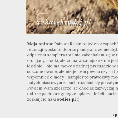
Moja opinia:
Pain Au Raisin to jeden z zapach
recenzji wosku to dobrze pamiętam, że niezbyt 
odpaleniu samplera totalnie zakochałam się w t
otulający, słodki, ale co najważniejsze - nie 
idealnie - nie ma mowy o żadnej przesadzie w d
suszone owoce, ale nie jestem pewna czy są to 
wspomnieć o mocy - sampler to prawdziwy moc
natychmiastowym zapach rozniósł się po całym 
Powiem Wam szczerze, że chociaż zazwyczaj n
dobrze pachnącego egzemplarza. Jeżeli macie 
zerknijcie na
Goodies.pl
:)
------------------------------
*F