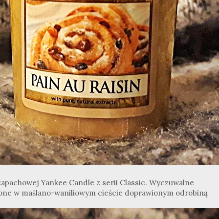
 zapachowej Yankee Candle z serii Classic. Wyczuwalne
ione w maślano-waniliowym cieście doprawionym odrobiną