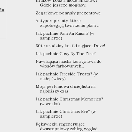
Kraków, Łódź a może Mikołów?
Gdzie jeszcze mogłaby...
da
Zegarkowe pomysły prezentowe
Antyperspiranty, które
zapobiegają tworzeniu plam ...
Jak pachnie Pain Au Raisin? (w
samplerze)
60te urodziny kostki myjącej Dove!
Jak pachnie Cosy By The Fire?
Nawilżająca maska keratynowa do
włosów farbowanych...
Jak pachnie Fireside Treats? (w
małej świecy)
Moja perfumowa chciejlista na
najbliższy czas
Jak pachnie Christmas Memories?
(w wosku)
Jak pachnie Christmas Eve? (w
samplerze)
Rękawiczki regenerujące
dwustopniowy zabieg wygład...